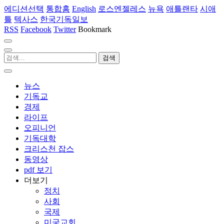
에디션선택
통합홈
English
로스엔젤레스
뉴욕
애틀랜타
시애
틀
텍사스
한국기독일보
RSS
Facebook
Twitter
Bookmark
뉴스
기독교
경제
라이프
오피니언
기독대학
크리스천 잡스
동영상
pdf 보기
더보기
정치
사회
국제
미국교회