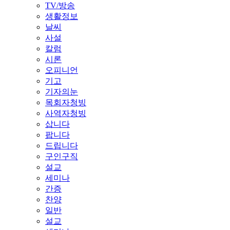
TV/방송
생활정보
날씨
사설
칼럼
시론
오피니언
기고
기자의눈
목회자청빙
사역자청빙
삽니다
팝니다
드립니다
구인구직
설교
세미나
간증
찬양
일반
설교