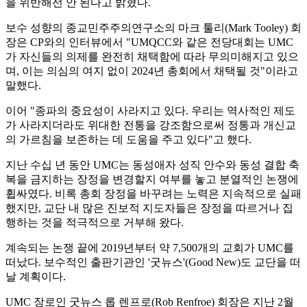
을 위반해선 안 된다고 밝혔다.
보수 성향의 종교민주주의연구소의 마크 툴리(Mark Tooley) 회
장은 CP와의 인터뷰에서 "UMQCC와 같은 전당대회는 UMC
가 자신들의 의제를 완전히 채택함에 따라 무의미해지고 있으
며, 이는 의심의 여지 없이 2024년 총회에서 채택될 것"이라고
말했다.
이어 "종파의 중요성이 사라지고 있다. 우리는 역사적인 제도
가 사라지더라도 위대한 전통을 강조함으로써 정통과 개신교
의 가르침을 보존하는 데 도움을 주고 있다"고 했다.
지난 수십 년 동안 UMC는 동성애자 성직 안수와 동성 결합 축
복을 금지하는 장정을 변경할지 여부를 놓고 분열적인 논쟁에
휩싸였다. 비록 총회 장정을 바꾸려는 노력은 지속적으로 실패
했지만, 교단 내 많은 진보적 지도자들은 장정을 따르거나 집
행하는 것을 적극적으로 거부해 왔다.
계속되는 논쟁 끝에 2019년부터 약 7,500개의 교회가 UMC를
떠났다. 보수적인 출판기관인 '굿뉴스'(Good New)도 교단을 떠
날 계획이다.
UMC 장로인 굿뉴스 롭 렌프로(Rob Renfroe) 회장은 지난 2월