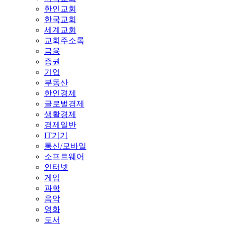
한인교회
한국교회
세계교회
교회주소록
금융
증권
기업
부동산
한인경제
글로벌경제
생활경제
경제일반
IT기기
통신/모바일
소프트웨어
인터넷
게임
과학
음악
영화
도서