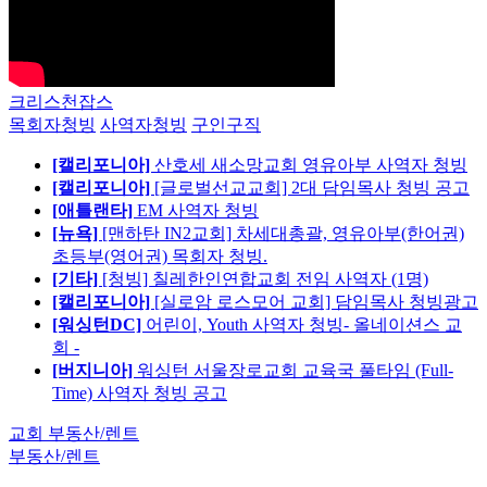
크리스천잡스
목회자청빙
사역자청빙
구인구직
[캘리포니아]
산호세 새소망교회 영유아부 사역자 청빙
[캘리포니아]
[글로벌선교교회] 2대 담임목사 청빙 공고
[애틀랜타]
EM 사역자 청빙
[뉴욕]
[맨하탄 IN2교회] 차세대총괄, 영유아부(한어권)
초등부(영어권) 목회자 청빙.
[기타]
[청빙] 칠레한인연합교회 전임 사역자 (1명)
[캘리포니아]
[실로암 로스모어 교회] 담임목사 청빙광고
[워싱턴DC]
어린이, Youth 사역자 청빙- 올네이션스 교
회 -
[버지니아]
워싱턴 서울장로교회 교육국 풀타임 (Full-
Time) 사역자 청빙 공고
교회 부동산/렌트
부동산/렌트