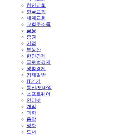
한인교회
한국교회
세계교회
교회주소록
금융
증권
기업
부동산
한인경제
글로벌경제
생활경제
경제일반
IT기기
통신/모바일
소프트웨어
인터넷
게임
과학
음악
영화
도서