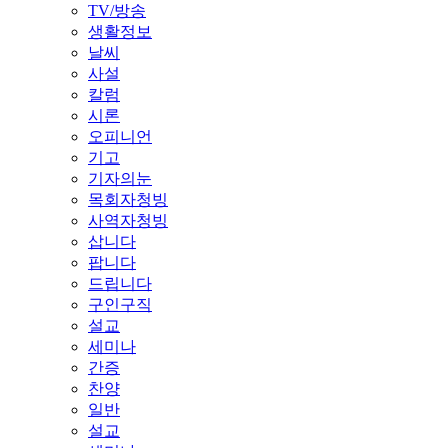
TV/방송
생활정보
날씨
사설
칼럼
시론
오피니언
기고
기자의눈
목회자청빙
사역자청빙
삽니다
팝니다
드립니다
구인구직
설교
세미나
간증
찬양
일반
설교