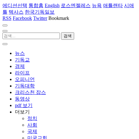
에디션선택
통합홈
English
로스엔젤레스
뉴욕
애틀랜타
시애
틀
텍사스
한국기독일보
RSS
Facebook
Twitter
Bookmark
뉴스
기독교
경제
라이프
오피니언
기독대학
크리스천 잡스
동영상
pdf 보기
더보기
정치
사회
국제
미국교회