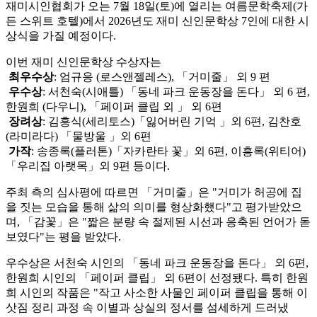
재미시인협회가 오는 7월 18일(토)에 열리는 여름문학축제(가
든 스위트 호텔)에서 2026년도 재미 신인문학상 7인에 대한 시
상식을 가질 예정이다.
이번 재미 신인문학상 수상자는
최우수상
: 엄규응 (로스앤젤레스), 「거미줄」 외 9 편
우수상
: 서천숙(시애틀) 「동네 파크 운동장을 돈다」 외 6 편,
한원희 (다우니), 「페이퍼 클립 외 」 외 6편
장려상
: 김흥식(세리토스)「잃어버린 기억 」외 6편, 김찬호
(라미라다) 「물방울 」외 6편
가작
: 송종록(플러톤)「자카란타 꽃」외 6편, 이흥록(위티어)
「우리집 아랫목」외 9편 등이다.
주최 측의 심사평에 따르면 「거미줄」은 "거미가 허공에 집
을 짓는 모습을 통해 삶의 의미를 형상화했다"고 평가받았으
며, 「감꽃」은 "짧은 분량 속 절제된 시선과 응축된 언어가 돋
보였다"는 평을 받았다.
우수상은 서천숙 시인의 「동네 파크 운동장을 돈다」 외 6편,
한원희 시인의 「페이퍼 클립」 외 6편이 선정됐다. 특히 한원
희 시인의 작품은 "작고 사소한 사물인 페이퍼 클립을 통해 이
삿짐 정리 과정 속 이별과 상실의 정서를 섬세하게 드러냈