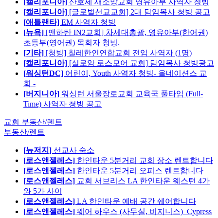
[캘리포니아]
산호세 새소망교회 영유아부 사역자 청빙
[캘리포니아]
[글로벌선교교회] 2대 담임목사 청빙 공고
[애틀랜타]
EM 사역자 청빙
[뉴욕]
[맨하탄 IN2교회] 차세대총괄, 영유아부(한어권)
초등부(영어권) 목회자 청빙.
[기타]
[청빙] 칠레한인연합교회 전임 사역자 (1명)
[캘리포니아]
[실로암 로스모어 교회] 담임목사 청빙광고
[워싱턴DC]
어린이, Youth 사역자 청빙- 올네이션스 교
회 -
[버지니아]
워싱턴 서울장로교회 교육국 풀타임 (Full-
Time) 사역자 청빙 공고
교회 부동산/렌트
부동산/렌트
[뉴저지]
선교사 숙소
[로스앤젤레스]
한인타운 5분거리 교회 장소 렌트합니다
[로스앤젤레스]
한인타운 5분거리 오피스 렌트합니다
[로스앤젤레스]
교회 서브리스 LA 한인타운 웨스턴 4가
와 5가 사이
[로스앤젤레스]
LA 한인타운 예배 공간 쉐어합니다
[로스앤젤레스]
웨어 하우스 (사무실, 비지니스)_Cypress