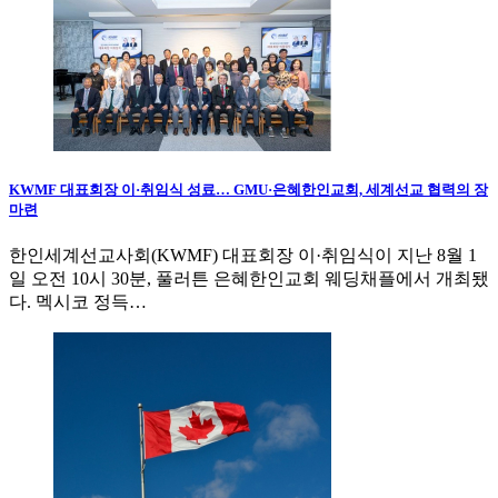
KWMF 대표회장 이·취임식 성료… GMU·은혜한인교회, 세계선교 협력의 장
마련
한인세계선교사회(KWMF) 대표회장 이·취임식이 지난 8월 1
일 오전 10시 30분, 풀러튼 은혜한인교회 웨딩채플에서 개최됐
다. 멕시코 정득…