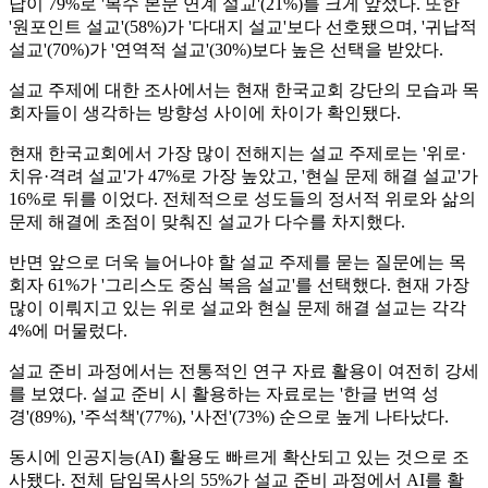
답이 79%로 '복수 본문 연계 설교'(21%)를 크게 앞섰다. 또한
'원포인트 설교'(58%)가 '다대지 설교'보다 선호됐으며, '귀납적
설교'(70%)가 '연역적 설교'(30%)보다 높은 선택을 받았다.
설교 주제에 대한 조사에서는 현재 한국교회 강단의 모습과 목
회자들이 생각하는 방향성 사이에 차이가 확인됐다.
현재 한국교회에서 가장 많이 전해지는 설교 주제로는 '위로·
치유·격려 설교'가 47%로 가장 높았고, '현실 문제 해결 설교'가
16%로 뒤를 이었다. 전체적으로 성도들의 정서적 위로와 삶의
문제 해결에 초점이 맞춰진 설교가 다수를 차지했다.
반면 앞으로 더욱 늘어나야 할 설교 주제를 묻는 질문에는 목
회자 61%가 '그리스도 중심 복음 설교'를 선택했다. 현재 가장
많이 이뤄지고 있는 위로 설교와 현실 문제 해결 설교는 각각
4%에 머물렀다.
설교 준비 과정에서는 전통적인 연구 자료 활용이 여전히 강세
를 보였다. 설교 준비 시 활용하는 자료로는 '한글 번역 성
경'(89%), '주석책'(77%), '사전'(73%) 순으로 높게 나타났다.
동시에 인공지능(AI) 활용도 빠르게 확산되고 있는 것으로 조
사됐다. 전체 담임목사의 55%가 설교 준비 과정에서 AI를 활