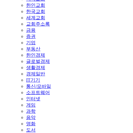
한인교회
한국교회
세계교회
교회주소록
금융
증권
기업
부동산
한인경제
글로벌경제
생활경제
경제일반
IT기기
통신/모바일
소프트웨어
인터넷
게임
과학
음악
영화
도서