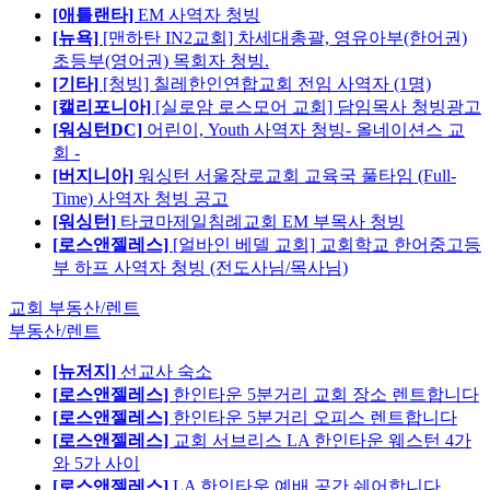
[애틀랜타]
EM 사역자 청빙
[뉴욕]
[맨하탄 IN2교회] 차세대총괄, 영유아부(한어권)
초등부(영어권) 목회자 청빙.
[기타]
[청빙] 칠레한인연합교회 전임 사역자 (1명)
[캘리포니아]
[실로암 로스모어 교회] 담임목사 청빙광고
[워싱턴DC]
어린이, Youth 사역자 청빙- 올네이션스 교
회 -
[버지니아]
워싱턴 서울장로교회 교육국 풀타임 (Full-
Time) 사역자 청빙 공고
[워싱턴]
타코마제일침례교회 EM 부목사 청빙
[로스앤젤레스]
[얼바인 베델 교회] 교회학교 한어중고등
부 하프 사역자 청빙 (전도사님/목사님)
교회 부동산/렌트
부동산/렌트
[뉴저지]
선교사 숙소
[로스앤젤레스]
한인타운 5분거리 교회 장소 렌트합니다
[로스앤젤레스]
한인타운 5분거리 오피스 렌트합니다
[로스앤젤레스]
교회 서브리스 LA 한인타운 웨스턴 4가
와 5가 사이
[로스앤젤레스]
LA 한인타운 예배 공간 쉐어합니다