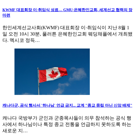
KWMF 대표회장 이·취임식 성료… GMU·은혜한인교회, 세계선교 협력의 장
마련
한인세계선교사회(KWMF) 대표회장 이·취임식이 지난 8월 1
일 오전 10시 30분, 풀러튼 은혜한인교회 웨딩채플에서 개최됐
다. 멕시코 정득…
캐나다군, 공식 행사서 '하나님' 언급 금지... 교계 "종교 중립 아닌 신앙 배제"
캐나다 국방부가 군인과 군종목사들이 의무 참석하는 공식 행
사에서 하나님이나 특정 종교 전통을 언급하지 못하도록 하는
새로운 지…