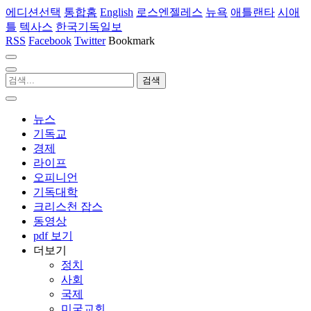
에디션선택
통합홈
English
로스엔젤레스
뉴욕
애틀랜타
시애
틀
텍사스
한국기독일보
RSS
Facebook
Twitter
Bookmark
뉴스
기독교
경제
라이프
오피니언
기독대학
크리스천 잡스
동영상
pdf 보기
더보기
정치
사회
국제
미국교회