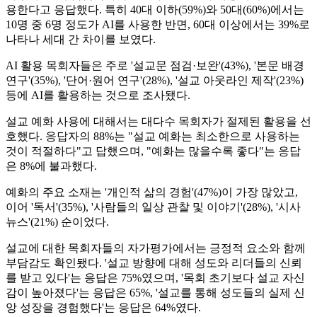
용한다고 응답했다. 특히 40대 이하(59%)와 50대(60%)에서는
10명 중 6명 정도가 AI를 사용한 반면, 60대 이상에서는 39%로
나타나 세대 간 차이를 보였다.
AI 활용 목회자들은 주로 '설교문 점검·보완'(43%), '본문 배경
연구'(35%), '단어·원어 연구'(28%), '설교 아웃라인 제작'(23%)
등에 AI를 활용하는 것으로 조사됐다.
설교 예화 사용에 대해서는 대다수 목회자가 절제된 활용을 선
호했다. 응답자의 88%는 "설교 예화는 최소한으로 사용하는
것이 적절하다"고 답했으며, "예화는 많을수록 좋다"는 응답
은 8%에 불과했다.
예화의 주요 소재는 '개인적 삶의 경험'(47%)이 가장 많았고,
이어 '독서'(35%), '사람들의 일상 관찰 및 이야기'(28%), '시사
뉴스'(21%) 순이었다.
설교에 대한 목회자들의 자가평가에서는 긍정적 요소와 함께
부담감도 확인됐다. '설교 방향에 대해 성도와 리더들의 신뢰
를 받고 있다'는 응답은 75%였으며, '목회 초기보다 설교 자신
감이 높아졌다'는 응답은 65%, '설교를 통해 성도들의 실제 신
앙 성장을 경험했다'는 응답은 64%였다.