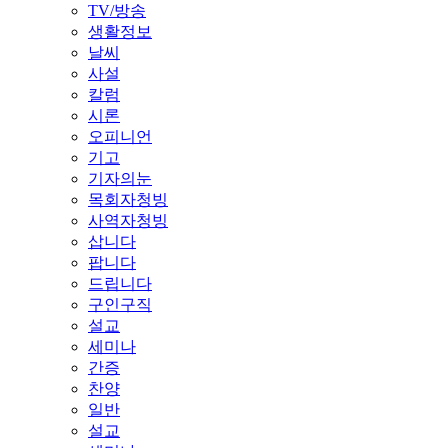
TV/방송
생활정보
날씨
사설
칼럼
시론
오피니언
기고
기자의눈
목회자청빙
사역자청빙
삽니다
팝니다
드립니다
구인구직
설교
세미나
간증
찬양
일반
설교