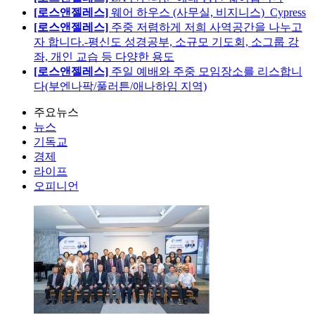
[로스앤젤레스]
웨어 하우스 (사무실, 비지니스)_Cypress
[로스앤젤레스]
주중 저렴하게 저희 사역공간을 나누고
자 합니다.-평신도 성경공부, 소규모 기도회, 소그룹 강
좌, 개인 교습 등 다양한 용도
[로스앤젤레스]
주일 예배와 주중 모임장소를 리스합니
다(부엔나팍/풀러튼/애나하임 지역)
주요뉴스
뉴스
기독교
경제
라이프
오피니언