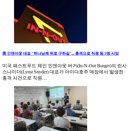
美 인앤아웃 대표 "하나님께 위로 구하길"... 총격으로 직원 등 3명 사망
미국 패스트푸드 체인 인앤아웃 버거(In-N-Out Burger)의 린시
스나이더(Lynsi Snyder) 대표가 아이다호주 매장에서 발생한
총격 사건으로 직원…