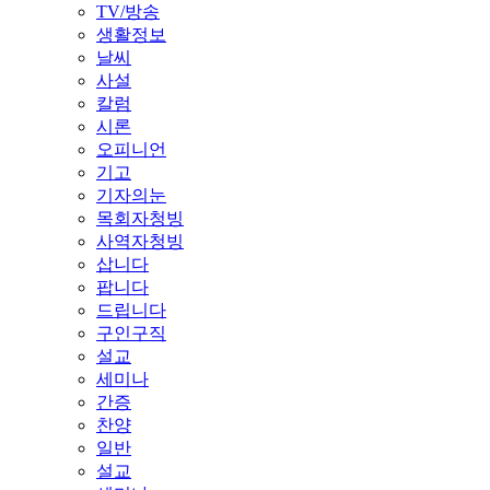
TV/방송
생활정보
날씨
사설
칼럼
시론
오피니언
기고
기자의눈
목회자청빙
사역자청빙
삽니다
팝니다
드립니다
구인구직
설교
세미나
간증
찬양
일반
설교