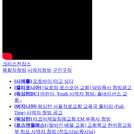
크리스천잡스
목회자청빙
사역자청빙
구인구직
[시애틀]
오토바이 타고 싶다
[캘리포니아]
[실로암 로스모어 교회] 담임목사 청빙광고
[워싱턴DC]
어린이, Youth 사역자 청빙- 올네이션스 교
회 -
[버지니아]
워싱턴 서울장로교회 교육국 풀타임 (Full-
Time) 사역자 청빙 공고
[워싱턴]
타코마제일침례교회 EM 부목사 청빙
[로스앤젤레스]
[얼바인 베델 교회] 교회학교 한어중고등
부 하프 사역자 청빙 (전도사님/목사님)