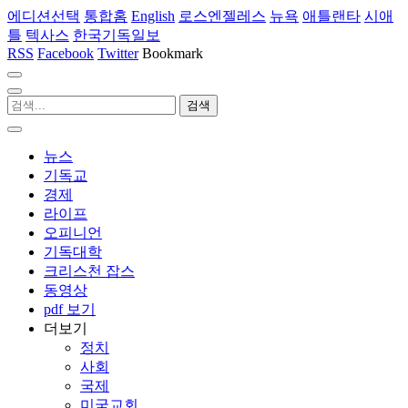
에디션선택
통합홈
English
로스엔젤레스
뉴욕
애틀랜타
시애
틀
텍사스
한국기독일보
RSS
Facebook
Twitter
Bookmark
뉴스
기독교
경제
라이프
오피니언
기독대학
크리스천 잡스
동영상
pdf 보기
더보기
정치
사회
국제
미국교회