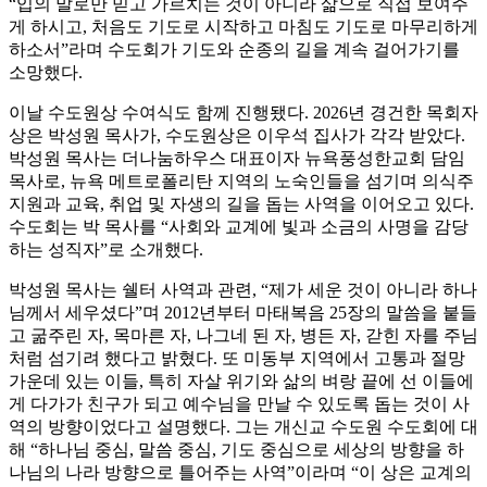
“입의 말로만 믿고 가르치는 것이 아니라 삶으로 직접 보여주
게 하시고, 처음도 기도로 시작하고 마침도 기도로 마무리하게
하소서”라며 수도회가 기도와 순종의 길을 계속 걸어가기를
소망했다.
이날 수도원상 수여식도 함께 진행됐다. 2026년 경건한 목회자
상은 박성원 목사가, 수도원상은 이우석 집사가 각각 받았다.
박성원 목사는 더나눔하우스 대표이자 뉴욕풍성한교회 담임
목사로, 뉴욕 메트로폴리탄 지역의 노숙인들을 섬기며 의식주
지원과 교육, 취업 및 자생의 길을 돕는 사역을 이어오고 있다.
수도회는 박 목사를 “사회와 교계에 빛과 소금의 사명을 감당
하는 성직자”로 소개했다.
박성원 목사는 쉘터 사역과 관련, “제가 세운 것이 아니라 하나
님께서 세우셨다”며 2012년부터 마태복음 25장의 말씀을 붙들
고 굶주린 자, 목마른 자, 나그네 된 자, 병든 자, 갇힌 자를 주님
처럼 섬기려 했다고 밝혔다. 또 미동부 지역에서 고통과 절망
가운데 있는 이들, 특히 자살 위기와 삶의 벼랑 끝에 선 이들에
게 다가가 친구가 되고 예수님을 만날 수 있도록 돕는 것이 사
역의 방향이었다고 설명했다. 그는 개신교 수도원 수도회에 대
해 “하나님 중심, 말씀 중심, 기도 중심으로 세상의 방향을 하
나님의 나라 방향으로 틀어주는 사역”이라며 “이 상은 교계의