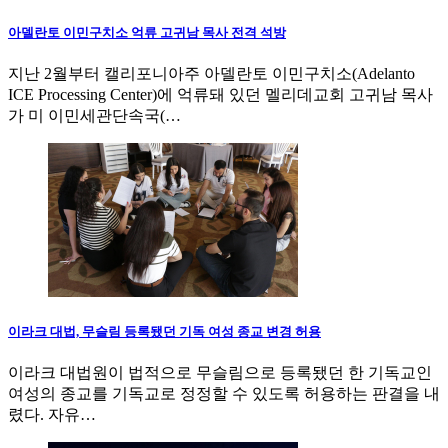
아델란토 이민구치소 억류 고귀남 목사 전격 석방
지난 2월부터 캘리포니아주 아델란토 이민구치소(Adelanto
ICE Processing Center)에 억류돼 있던 멜리데교회 고귀남 목사
가 미 이민세관단속국(…
이라크 대법, 무슬림 등록됐던 기독 여성 종교 변경 허용
이라크 대법원이 법적으로 무슬림으로 등록됐던 한 기독교인
여성의 종교를 기독교로 정정할 수 있도록 허용하는 판결을 내
렸다. 자유…