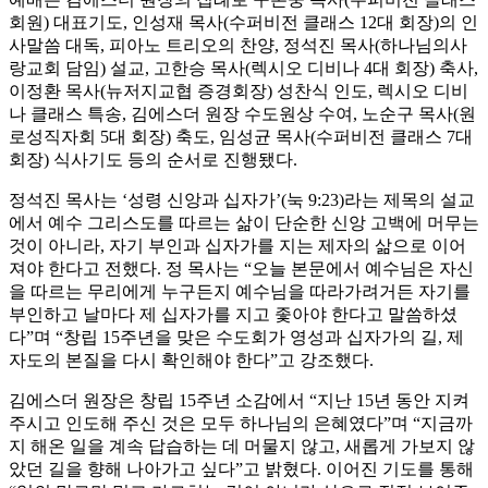
회원) 대표기도, 인성재 목사(수퍼비전 클래스 12대 회장)의 인
사말씀 대독, 피아노 트리오의 찬양, 정석진 목사(하나님의사
랑교회 담임) 설교, 고한승 목사(렉시오 디비나 4대 회장) 축사,
이정환 목사(뉴저지교협 증경회장) 성찬식 인도, 렉시오 디비
나 클래스 특송, 김에스더 원장 수도원상 수여, 노순구 목사(원
로성직자회 5대 회장) 축도, 임성균 목사(수퍼비전 클래스 7대
회장) 식사기도 등의 순서로 진행됐다.
정석진 목사는 ‘성령 신앙과 십자가’(눅 9:23)라는 제목의 설교
에서 예수 그리스도를 따르는 삶이 단순한 신앙 고백에 머무는
것이 아니라, 자기 부인과 십자가를 지는 제자의 삶으로 이어
져야 한다고 전했다. 정 목사는 “오늘 본문에서 예수님은 자신
을 따르는 무리에게 누구든지 예수님을 따라가려거든 자기를
부인하고 날마다 제 십자가를 지고 좇아야 한다고 말씀하셨
다”며 “창립 15주년을 맞은 수도회가 영성과 십자가의 길, 제
자도의 본질을 다시 확인해야 한다”고 강조했다.
김에스더 원장은 창립 15주년 소감에서 “지난 15년 동안 지켜
주시고 인도해 주신 것은 모두 하나님의 은혜였다”며 “지금까
지 해온 일을 계속 답습하는 데 머물지 않고, 새롭게 가보지 않
았던 길을 향해 나아가고 싶다”고 밝혔다. 이어진 기도를 통해