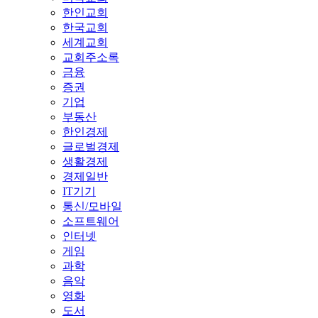
한인교회
한국교회
세계교회
교회주소록
금융
증권
기업
부동산
한인경제
글로벌경제
생활경제
경제일반
IT기기
통신/모바일
소프트웨어
인터넷
게임
과학
음악
영화
도서