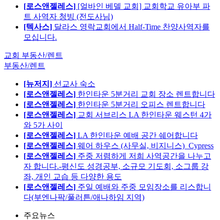
[로스앤젤레스]
[얼바인 베델 교회] 교회학교 유아부 파
트 사역자 청빙 (전도사님)
[텍사스]
달라스 영락교회에서 Half-Time 찬양사역자를
모십니다.
교회 부동산/렌트
부동산/렌트
[뉴저지]
선교사 숙소
[로스앤젤레스]
한인타운 5분거리 교회 장소 렌트합니다
[로스앤젤레스]
한인타운 5분거리 오피스 렌트합니다
[로스앤젤레스]
교회 서브리스 LA 한인타운 웨스턴 4가
와 5가 사이
[로스앤젤레스]
LA 한인타운 예배 공간 쉐어합니다
[로스앤젤레스]
웨어 하우스 (사무실, 비지니스)_Cypress
[로스앤젤레스]
주중 저렴하게 저희 사역공간을 나누고
자 합니다.-평신도 성경공부, 소규모 기도회, 소그룹 강
좌, 개인 교습 등 다양한 용도
[로스앤젤레스]
주일 예배와 주중 모임장소를 리스합니
다(부엔나팍/풀러튼/애나하임 지역)
주요뉴스