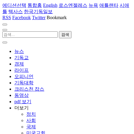
에디션선택
통합홈
English
로스엔젤레스
뉴욕
애틀랜타
시애
틀
텍사스
한국기독일보
RSS
Facebook
Twitter
Bookmark
뉴스
기독교
경제
라이프
오피니언
기독대학
크리스천 잡스
동영상
pdf 보기
더보기
정치
사회
국제
미국교회