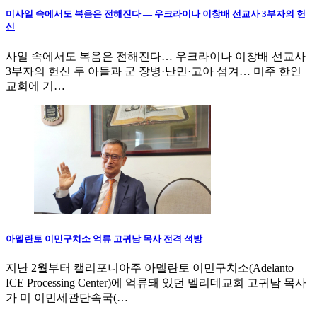
미사일 속에서도 복음은 전해진다 — 우크라이나 이창배 선교사 3부자의 헌
신
사일 속에서도 복음은 전해진다… 우크라이나 이창배 선교사
3부자의 헌신 두 아들과 군 장병·난민·고아 섬겨… 미주 한인
교회에 기…
아델란토 이민구치소 억류 고귀남 목사 전격 석방
지난 2월부터 캘리포니아주 아델란토 이민구치소(Adelanto
ICE Processing Center)에 억류돼 있던 멜리데교회 고귀남 목사
가 미 이민세관단속국(…