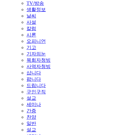
TV/방송
생활정보
날씨
사설
칼럼
시론
오피니언
기고
기자의눈
목회자청빙
사역자청빙
삽니다
팝니다
드립니다
구인구직
설교
세미나
간증
찬양
일반
설교