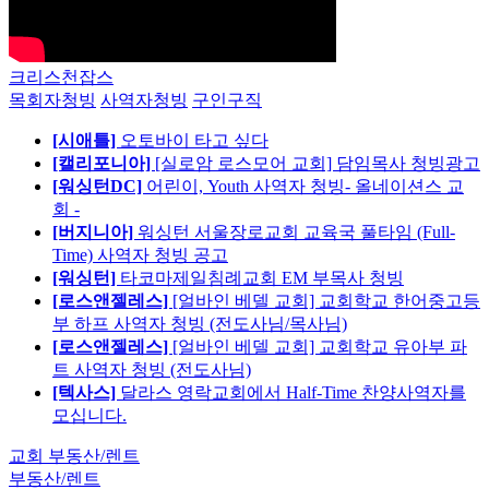
크리스천잡스
목회자청빙
사역자청빙
구인구직
[시애틀]
오토바이 타고 싶다
[캘리포니아]
[실로암 로스모어 교회] 담임목사 청빙광고
[워싱턴DC]
어린이, Youth 사역자 청빙- 올네이션스 교
회 -
[버지니아]
워싱턴 서울장로교회 교육국 풀타임 (Full-
Time) 사역자 청빙 공고
[워싱턴]
타코마제일침례교회 EM 부목사 청빙
[로스앤젤레스]
[얼바인 베델 교회] 교회학교 한어중고등
부 하프 사역자 청빙 (전도사님/목사님)
[로스앤젤레스]
[얼바인 베델 교회] 교회학교 유아부 파
트 사역자 청빙 (전도사님)
[텍사스]
달라스 영락교회에서 Half-Time 찬양사역자를
모십니다.
교회 부동산/렌트
부동산/렌트