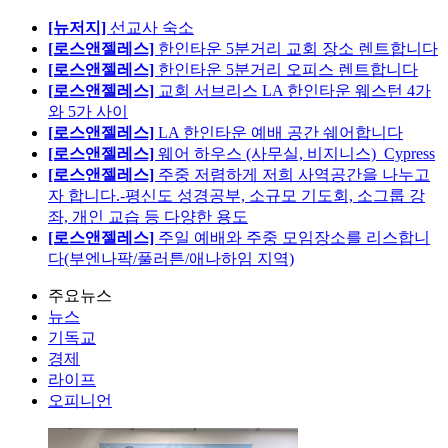
[뉴저지]
선교사 숙소
[로스앤젤레스]
한인타운 5분거리 교회 장소 렌트합니다
[로스앤젤레스]
한인타운 5분거리 오피스 렌트합니다
[로스앤젤레스]
교회 서브리스 LA 한인타운 웨스턴 4가
와 5가 사이
[로스앤젤레스]
LA 한인타운 예배 공간 쉐어합니다
[로스앤젤레스]
웨어 하우스 (사무실, 비지니스)_Cypress
[로스앤젤레스]
주중 저렴하게 저희 사역공간을 나누고
자 합니다.-평신도 성경공부, 소규모 기도회, 소그룹 강
좌, 개인 교습 등 다양한 용도
[로스앤젤레스]
주일 예배와 주중 모임장소를 리스합니
다(부엔나팍/풀러튼/애나하임 지역)
주요뉴스
뉴스
기독교
경제
라이프
오피니언