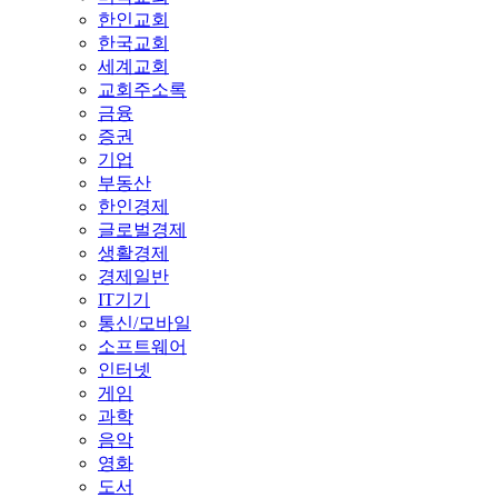
한인교회
한국교회
세계교회
교회주소록
금융
증권
기업
부동산
한인경제
글로벌경제
생활경제
경제일반
IT기기
통신/모바일
소프트웨어
인터넷
게임
과학
음악
영화
도서