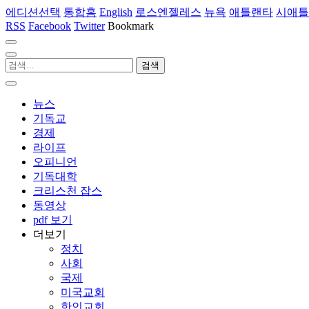
에디션선택
통합홈
English
로스엔젤레스
뉴욕
애틀랜타
시애틀
RSS
Facebook
Twitter
Bookmark
뉴스
기독교
경제
라이프
오피니언
기독대학
크리스천 잡스
동영상
pdf 보기
더보기
정치
사회
국제
미국교회
한인교회