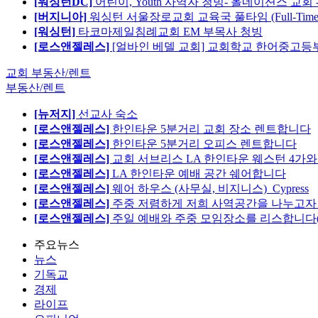
[워싱턴DC]
어린이, Youth 사역자 청빙- 올네이션스 교회 
[버지니아]
워싱턴 서울장로교회 교육국 풀타임 (Full-Tim
[워싱턴]
타코마제일침례교회 EM 부목사 청빙
[로스앤젤레스]
[얼바인 베델 교회] 교회학교 한어중고등부
교회 부동산/렌트
부동산/렌트
[뉴저지]
선교사 숙소
[로스앤젤레스]
한인타운 5분거리 교회 장소 렌트합니다
[로스앤젤레스]
한인타운 5분거리 오피스 렌트합니다
[로스앤젤레스]
교회 서브리스 LA 한인타운 웨스턴 4가와
[로스앤젤레스]
LA 한인타운 예배 공간 쉐어합니다
[로스앤젤레스]
웨어 하우스 (사무실, 비지니스)_Cypress
[로스앤젤레스]
주중 저렴하게 저희 사역공간을 나누고자 합
[로스앤젤레스]
주일 예배와 주중 모임장소를 리스합니다
주요뉴스
뉴스
기독교
경제
라이프