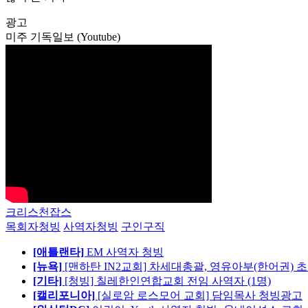
광고
미주 기독일보 (Youtube)
크리스천잡스
목회자청빙
사역자청빙
구인구직
[애틀랜타]
EM 사역자 청빙
[뉴욕]
[맨하탄 IN2교회] 차세대총괄, 영유아부(한어권) 
[기타]
[청빙] 칠레한인연합교회 전임 사역자 (1명)
[캘리포니아]
[실로암 로스모어 교회] 담임목사 청빙광고