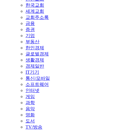
한국교회
세계교회
교회주소록
금융
증권
기업
부동산
한인경제
글로벌경제
생활경제
경제일반
IT기기
통신/모바일
소프트웨어
인터넷
게임
과학
음악
영화
도서
TV/방송