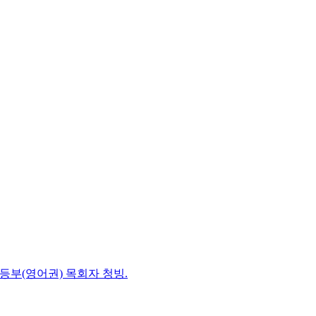
초등부(영어권) 목회자 청빙.