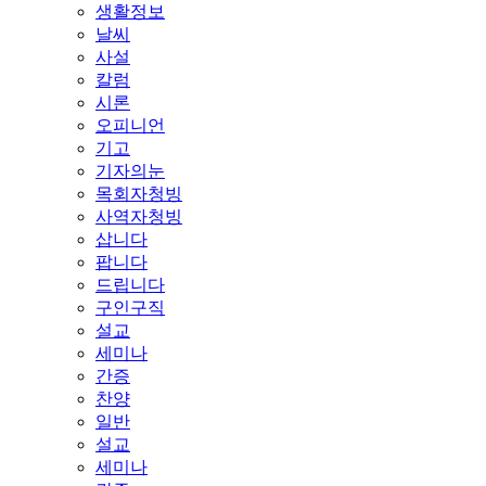
생활정보
날씨
사설
칼럼
시론
오피니언
기고
기자의눈
목회자청빙
사역자청빙
삽니다
팝니다
드립니다
구인구직
설교
세미나
간증
찬양
일반
설교
세미나