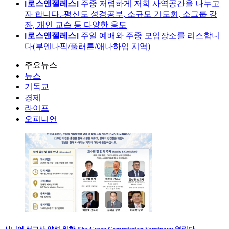
[로스앤젤레스]
주중 저렴하게 저희 사역공간을 나누고
자 합니다.-평신도 성경공부, 소규모 기도회, 소그룹 강
좌, 개인 교습 등 다양한 용도
[로스앤젤레스]
주일 예배와 주중 모임장소를 리스합니
다(부엔나팍/풀러튼/애나하임 지역)
주요뉴스
뉴스
기독교
경제
라이프
오피니언