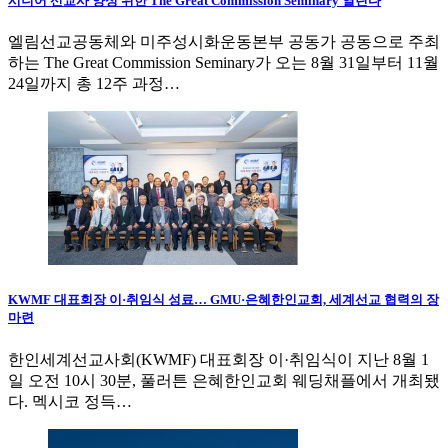
시니어 선교사 양성 위한 The Great Commission Seminary 열린다
엘림선교공동체와 미주성시화운동본부 공동가 공동으로 주최
하는 The Great Commission Seminary가 오는 8월 31일부터 11월
24일까지 총 12주 과정…
KWMF 대표회장 이·취임식 성료… GMU·은혜한인교회, 세계선교 협력의 장
마련
한인세계선교사회(KWMF) 대표회장 이·취임식이 지난 8월 1
일 오전 10시 30분, 풀러튼 은혜한인교회 웨딩채플에서 개최됐
다. 멕시코 정득…