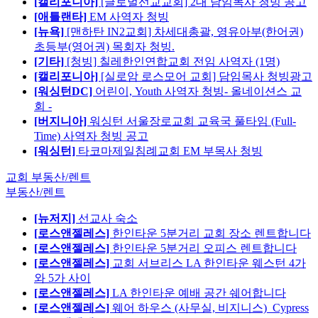
[캘리포니아]
[글로벌선교교회] 2대 담임목사 청빙 공고
[애틀랜타]
EM 사역자 청빙
[뉴욕]
[맨하탄 IN2교회] 차세대총괄, 영유아부(한어권)
초등부(영어권) 목회자 청빙.
[기타]
[청빙] 칠레한인연합교회 전임 사역자 (1명)
[캘리포니아]
[실로암 로스모어 교회] 담임목사 청빙광고
[워싱턴DC]
어린이, Youth 사역자 청빙- 올네이션스 교
회 -
[버지니아]
워싱턴 서울장로교회 교육국 풀타임 (Full-
Time) 사역자 청빙 공고
[워싱턴]
타코마제일침례교회 EM 부목사 청빙
교회 부동산/렌트
부동산/렌트
[뉴저지]
선교사 숙소
[로스앤젤레스]
한인타운 5분거리 교회 장소 렌트합니다
[로스앤젤레스]
한인타운 5분거리 오피스 렌트합니다
[로스앤젤레스]
교회 서브리스 LA 한인타운 웨스턴 4가
와 5가 사이
[로스앤젤레스]
LA 한인타운 예배 공간 쉐어합니다
[로스앤젤레스]
웨어 하우스 (사무실, 비지니스)_Cypress