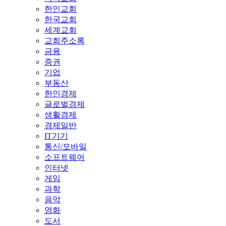
한인교회
한국교회
세계교회
교회주소록
금융
증권
기업
부동산
한인경제
글로벌경제
생활경제
경제일반
IT기기
통신/모바일
소프트웨어
인터넷
게임
과학
음악
영화
도서