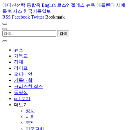
에디션선택
통합홈
English
로스엔젤레스
뉴욕
애틀랜타
시애
틀
텍사스
한국기독일보
RSS
Facebook
Twitter
Bookmark
뉴스
기독교
경제
라이프
오피니언
기독대학
크리스천 잡스
동영상
pdf 보기
더보기
정치
사회
국제
미국교회