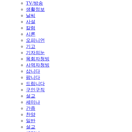
TV/방송
생활정보
날씨
사설
칼럼
시론
오피니언
기고
기자의눈
목회자청빙
사역자청빙
삽니다
팝니다
드립니다
구인구직
설교
세미나
간증
찬양
일반
설교