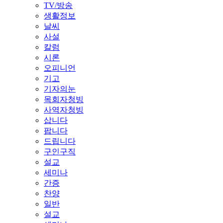
TV/방송
생활정보
날씨
사설
칼럼
시론
오피니언
기고
기자의눈
목회자청빙
사역자청빙
삽니다
팝니다
드립니다
구인구직
설교
세미나
간증
찬양
일반
설교