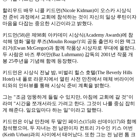
할리우드 배우 니콜 키드먼(Nicole Kidman)이 오스카 시상식
전 준비 과정에서 교회에 참석하는 것이 자신의 일상 루틴이자
마음을 다잡는 중요한 시간이라고 밝혔다.
키드먼(58)은 제98회 아카데미 시상식(Academy Awards)에 참
석해 영화 '물랑 루즈(Moulin Rouge!)'의 공동 출연자 이완 맥그
리거(Ewan McGregor)과 함께 작품상 시상자로 무대에 올랐다.
두 사람은 바즈 루어만(Baz Luhrmann) 감독의 2001년 작품 개
봉 25주년을 기념해 함께 등장했다.
키드먼은 시상식 전날 밤, 비벌리 힐스 호텔(The Beverly Hills
Hotel) 내 폴로 라운지에서 열린 사전 만찬에서 매체 버라이어
티와의 인터뷰를 통해 시상식 준비 계획을 밝혔다.
그는 "조금 엉뚱하게 들릴 수 있지만, 아침에 교회에 갈 것"이
라며 "시간을 쪼개서라도 가려고 한다. 그것이 나를 중심 잡히
게 해준다. 일요일마다 하는 일"이라고 말했다.
키드먼은 이날 만찬에 두 딸인 페이스(15)와 선데이(17)와 함께
참석했으며, 두 자녀는 전 남편이자 컨트리 가수인 키스 어번
(Keith Urban)과의 사이에서 태어났다. 또한 그는 전 남편 톰 크