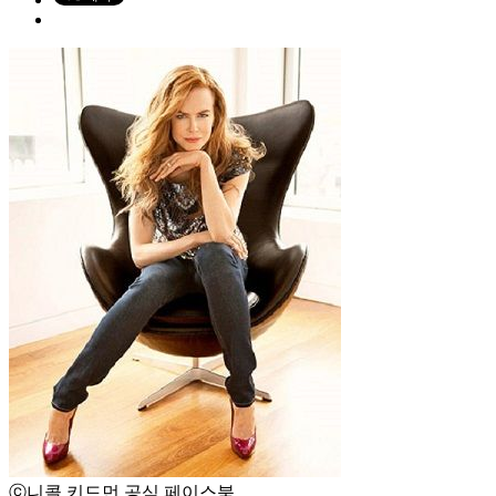
ⓒ니콜 키드먼 공식 페이스북