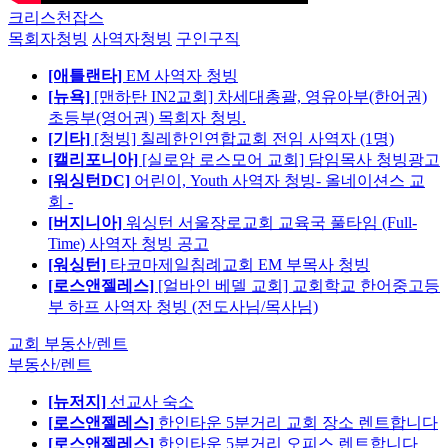
크리스천잡스
목회자청빙
사역자청빙
구인구직
[애틀랜타]
EM 사역자 청빙
[뉴욕]
[맨하탄 IN2교회] 차세대총괄, 영유아부(한어권)
초등부(영어권) 목회자 청빙.
[기타]
[청빙] 칠레한인연합교회 전임 사역자 (1명)
[캘리포니아]
[실로암 로스모어 교회] 담임목사 청빙광고
[워싱턴DC]
어린이, Youth 사역자 청빙- 올네이션스 교
회 -
[버지니아]
워싱턴 서울장로교회 교육국 풀타임 (Full-
Time) 사역자 청빙 공고
[워싱턴]
타코마제일침례교회 EM 부목사 청빙
[로스앤젤레스]
[얼바인 베델 교회] 교회학교 한어중고등
부 하프 사역자 청빙 (전도사님/목사님)
교회 부동산/렌트
부동산/렌트
[뉴저지]
선교사 숙소
[로스앤젤레스]
한인타운 5분거리 교회 장소 렌트합니다
[로스앤젤레스]
한인타운 5분거리 오피스 렌트합니다