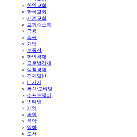
한인교회
한국교회
세계교회
교회주소록
금융
증권
기업
부동산
한인경제
글로벌경제
생활경제
경제일반
IT기기
통신/모바일
소프트웨어
인터넷
게임
과학
음악
영화
도서