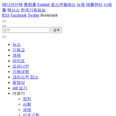
에디션선택
통합홈
English
로스엔젤레스
뉴욕
애틀랜타
시애
틀
텍사스
한국기독일보
RSS
Facebook
Twitter
Bookmark
뉴스
기독교
경제
라이프
오피니언
기독대학
크리스천 잡스
동영상
pdf 보기
더보기
정치
사회
국제
미국교회