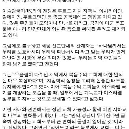
시간에서 많아야 다섯 시간에 불과하다.
이슬람국가(IS)와의 전쟁은 쿠르드 자치 지역 내 아시리아인,
칼데아인, 투르크멘인 등 종교 공동체에도 영향을 미치고 있
다. 많은 주민들이 모임이나 만남을 꺼리고, 공격이 미군 목표
물뿐 아니라 민간단체와 영사관 등으로 확대될 우려도 제기되
고 있다.
그럼에도 불구하고 해당 선교단체의 관계자는 "'하나님께서는
우리를 보호하시며 우리의 피난처시다'라고 믿는 우리가 먼저
떠난다면 사명이 무슨 의미가 있겠나. 우리는 지역 주민들과
함께 남기로 했다"고 전했다.
그는 "무슬림이 다수인 지역에서 복음주의 교회에 대한 인식
은 매우 복잡하다"며 "지정학적 상황을 고려해 신중한 태도를
유지해야 한다"고 했다. 이어 "복음주의 교회들이 이스라엘 국
기를 게양하는 모습을 볼 때, 일부에서는 기독교가 이스라엘
정부를 지지하는 것으로 오해할 수 있다"고 말했다.
이란 사태와 관련해서는 정권 교체 가능성과 함께 이란 지하교
회 내부의 변화를 기대했다. 그는 "만약 정권이 무너진다면 급
속히 성장하는 교회로부터 큰 변화의 물결이 일어날 것"이라
고 전망했다. 그러면서 "적어도 이라크 북부에서 교회는 더 눈