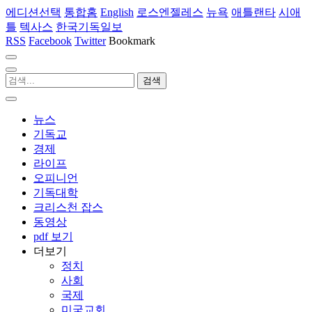
에디션선택
통합홈
English
로스엔젤레스
뉴욕
애틀랜타
시애
틀
텍사스
한국기독일보
RSS
Facebook
Twitter
Bookmark
뉴스
기독교
경제
라이프
오피니언
기독대학
크리스천 잡스
동영상
pdf 보기
더보기
정치
사회
국제
미국교회