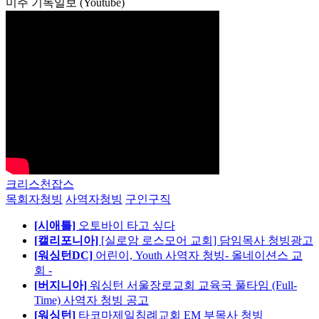
미주 기독일보 (Youtube)
크리스천잡스
목회자청빙
사역자청빙
구인구직
[시애틀]
오토바이 타고 싶다
[캘리포니아]
[실로암 로스모어 교회] 담임목사 청빙광고
[워싱턴DC]
어린이, Youth 사역자 청빙- 올네이션스 교
회 -
[버지니아]
워싱턴 서울장로교회 교육국 풀타임 (Full-
Time) 사역자 청빙 공고
[워싱턴]
타코마제일침례교회 EM 부목사 청빙