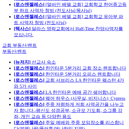
[로스앤젤레스]
[얼바인 베델 교회] 교회학교 한어중고등
부 하프 사역자 청빙 (전도사님/목사님)
[로스앤젤레스]
[얼바인 베델 교회] 교회학교 유아부 파
트 사역자 청빙 (전도사님)
[텍사스]
달라스 영락교회에서 Half-Time 찬양사역자를
모십니다.
교회 부동산/렌트
부동산/렌트
[뉴저지]
선교사 숙소
[로스앤젤레스]
한인타운 5분거리 교회 장소 렌트합니다
[로스앤젤레스]
한인타운 5분거리 오피스 렌트합니다
[로스앤젤레스]
교회 서브리스 LA 한인타운 웨스턴 4가
와 5가 사이
[로스앤젤레스]
LA 한인타운 예배 공간 쉐어합니다
[로스앤젤레스]
웨어 하우스 (사무실, 비지니스)_Cypress
[로스앤젤레스]
주중 저렴하게 저희 사역공간을 나누고
자 합니다.-평신도 성경공부, 소규모 기도회, 소그룹 강
좌, 개인 교습 등 다양한 용도
[로스앤젤레스]
주일 예배와 주중 모임장소를 리스합니
다(부엔나팍/풀러튼/애나하임 지역)