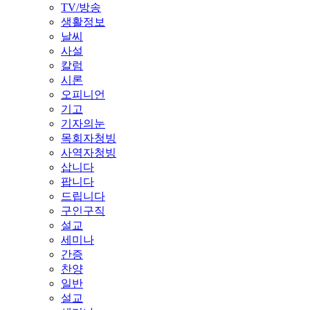
TV/방송
생활정보
날씨
사설
칼럼
시론
오피니언
기고
기자의눈
목회자청빙
사역자청빙
삽니다
팝니다
드립니다
구인구직
설교
세미나
간증
찬양
일반
설교