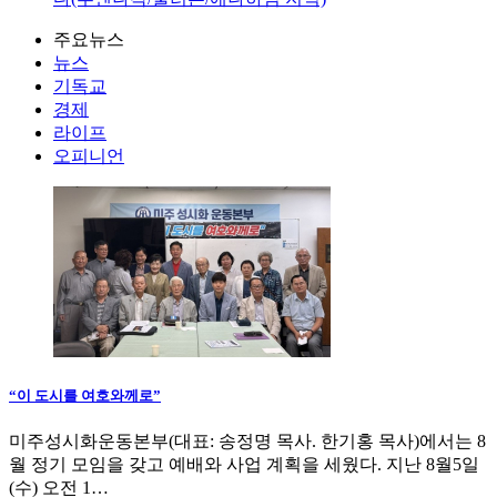
주요뉴스
뉴스
기독교
경제
라이프
오피니언
“이 도시를 여호와께로”
미주성시화운동본부(대표: 송정명 목사. 한기홍 목사)에서는 8
월 정기 모임을 갖고 예배와 사업 계획을 세웠다. 지난 8월5일
(수) 오전 1…