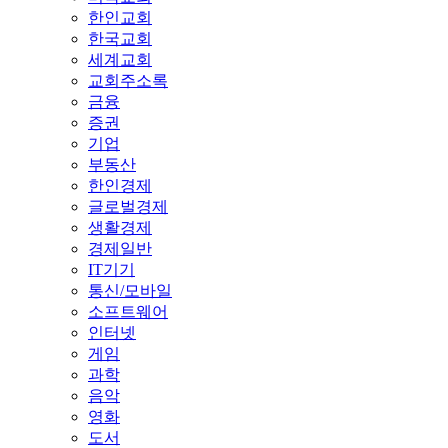
한인교회
한국교회
세계교회
교회주소록
금융
증권
기업
부동산
한인경제
글로벌경제
생활경제
경제일반
IT기기
통신/모바일
소프트웨어
인터넷
게임
과학
음악
영화
도서