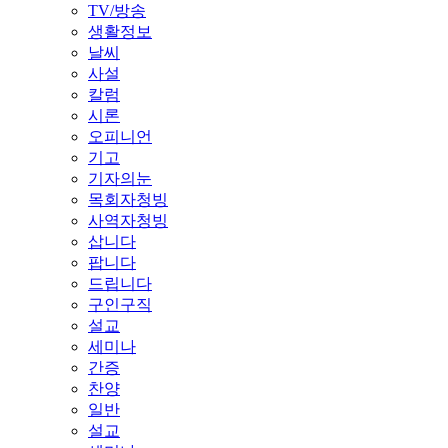
TV/방송
생활정보
날씨
사설
칼럼
시론
오피니언
기고
기자의눈
목회자청빙
사역자청빙
삽니다
팝니다
드립니다
구인구직
설교
세미나
간증
찬양
일반
설교