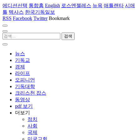
에디션선택
통합홈
English
로스엔젤레스
뉴욕
애틀랜타
시애
틀
텍사스
한국기독일보
RSS
Facebook
Twitter
Bookmark
뉴스
기독교
경제
라이프
오피니언
기독대학
크리스천 잡스
동영상
pdf 보기
더보기
정치
사회
국제
미국교회