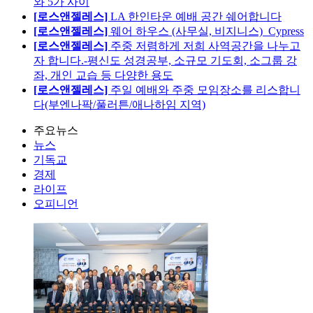
와 5가 사이
[로스앤젤레스]
LA 한인타운 예배 공간 쉐어합니다
[로스앤젤레스]
웨어 하우스 (사무실, 비지니스)_Cypress
[로스앤젤레스]
주중 저렴하게 저희 사역공간을 나누고
자 합니다.-평신도 성경공부, 소규모 기도회, 소그룹 강
좌, 개인 교습 등 다양한 용도
[로스앤젤레스]
주일 예배와 주중 모임장소를 리스합니
다(부엔나팍/풀러튼/애나하임 지역)
주요뉴스
뉴스
기독교
경제
라이프
오피니언