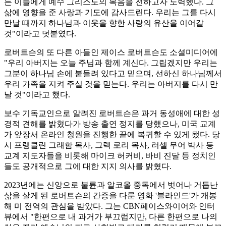
든 이들에게 예수 그리스도의 복음을 전하고자 노력했다. 그
삶에 영향을 준 사랑과 기도에 감사드린다. 우리는 그를 다시
만날 때까지 하나님과 이웃을 향한 사랑의 유산을 이어갈
것"이라고 덧붙였다.
로버트슨의 또 다른 아들인 제이스 로버트슨도 소셜미디어에
"우리 아버지는 오늘 주님과 함께 계신다. 그립겠지만 우리는
그분이 하나님 손에 붙들려 있다고 믿으며, 선하신 하나님께서
우리 가족을 지켜 주실 것을 믿는다. 우리는 아버지를 다시 만
날 것"이라고 했다.
보수 기독교인으로 알려진 로버트슨은 과거 동성애에 대한 성
경적 견해를 밝혔다가 방송 출연 정지를 당했으나, 미국 교계
가 앞장서 온라인 청원을 진행한 끝에 복귀할 수 있게 됐다. 당
시 프랭클린 그래함 목사, 그렉 로리 목사, 러셀 무어 박사 등
교계 지도자들을 비롯해 마이크 허커비, 바비 진달 등 정치인
들도 공개적으로 그에 대한 지지 의사를 밝혔다.
2023년에는 신앙으로 불륜과 알코올 중독에서 벗어나 거듭난
삶을 살게 된 로버트슨의 간증을 다룬 영화 '블라인드'가 개봉
해 미 전역의 관심을 받았다. 그는 CBN페이스와이어와 인터
뷰에서 "한편으로 내 과거가 부끄럽지만, 다른 한편으로 나의