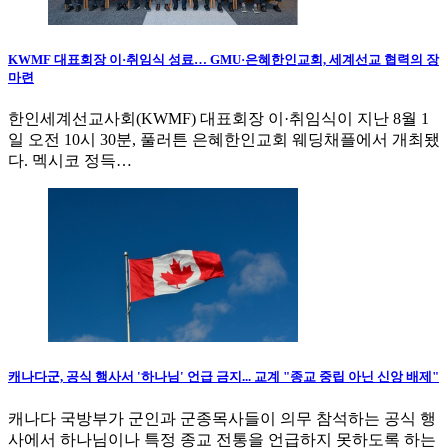
KWMF 대표회장 이·취임식 성료… GMU·은혜한인교회, 세계선교 협력의 장
마련
한인세계선교사회(KWMF) 대표회장 이·취임식이 지난 8월 1
일 오전 10시 30분, 풀러튼 은혜한인교회 웨딩채플에서 개최됐
다. 멕시코 정득…
캐나다군, 공식 행사서 '하나님' 언급 금지... 교계 "종교 중립 아닌 신앙 배제"
캐나다 국방부가 군인과 군종목사들이 의무 참석하는 공식 행
사에서 하나님이나 특정 종교 전통을 언급하지 못하도록 하는