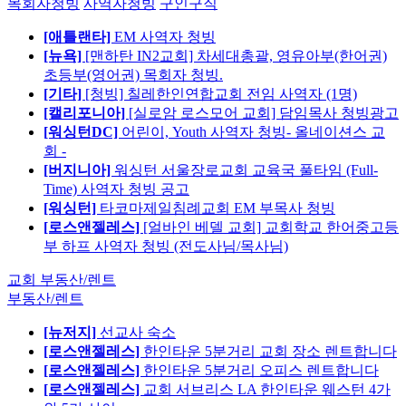
목회자청빙
사역자청빙
구인구직
[애틀랜타]
EM 사역자 청빙
[뉴욕]
[맨하탄 IN2교회] 차세대총괄, 영유아부(한어권)
초등부(영어권) 목회자 청빙.
[기타]
[청빙] 칠레한인연합교회 전임 사역자 (1명)
[캘리포니아]
[실로암 로스모어 교회] 담임목사 청빙광고
[워싱턴DC]
어린이, Youth 사역자 청빙- 올네이션스 교
회 -
[버지니아]
워싱턴 서울장로교회 교육국 풀타임 (Full-
Time) 사역자 청빙 공고
[워싱턴]
타코마제일침례교회 EM 부목사 청빙
[로스앤젤레스]
[얼바인 베델 교회] 교회학교 한어중고등
부 하프 사역자 청빙 (전도사님/목사님)
교회 부동산/렌트
부동산/렌트
[뉴저지]
선교사 숙소
[로스앤젤레스]
한인타운 5분거리 교회 장소 렌트합니다
[로스앤젤레스]
한인타운 5분거리 오피스 렌트합니다
[로스앤젤레스]
교회 서브리스 LA 한인타운 웨스턴 4가