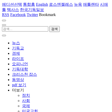
에디션선택
통합홈
English
로스엔젤레스
뉴욕
애틀랜타
시애
틀
텍사스
한국기독일보
RSS
Facebook
Twitter
Bookmark
뉴스
기독교
경제
라이프
오피니언
기독대학
크리스천 잡스
동영상
pdf 보기
더보기
정치
사회
국제
미국교회