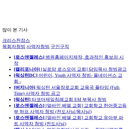
많이 본 기사
크리스천잡스
목회자청빙
사역자청빙
구인구직
[로스앤젤레스]
병원홈페이지제작, 효과적인 홍보의 시
작
[캘리포니아]
[실로암 로스모어 교회] 담임목사 청빙광고
[워싱턴DC]
어린이, Youth 사역자 청빙- 올네이션스 교
회 -
[버지니아]
워싱턴 서울장로교회 교육국 풀타임 (Full-
Time) 사역자 청빙 공고
[워싱턴]
타코마제일침례교회 EM 부목사 청빙
[로스앤젤레스]
[얼바인 베델 교회] 교회학교 한어중고등
부 하프 사역자 청빙 (전도사님/목사님)
[로스앤젤레스]
[얼바인 베델 교회] 교회학교 유아부 파
트 사역자 청빙 (전도사님)