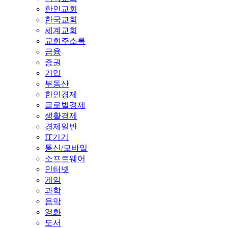
한인교회
한국교회
세계교회
교회주소록
금융
증권
기업
부동산
한인경제
글로벌경제
생활경제
경제일반
IT기기
통신/모바일
소프트웨어
인터넷
게임
과학
음악
영화
도서