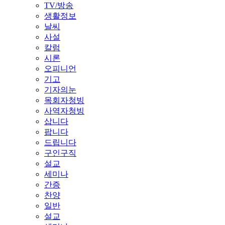
TV/방송
생활정보
날씨
사설
칼럼
시론
오피니언
기고
기자의눈
목회자청빙
사역자청빙
삽니다
팝니다
드립니다
구인구직
설교
세미나
간증
찬양
일반
설교