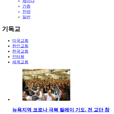
세미나
간증
찬양
일반
기독교
미국교회
한인교회
한국교회
인터뷰
세계교회
뉴욕지역 코로나 극복 릴레이 기도, 전 교단 참