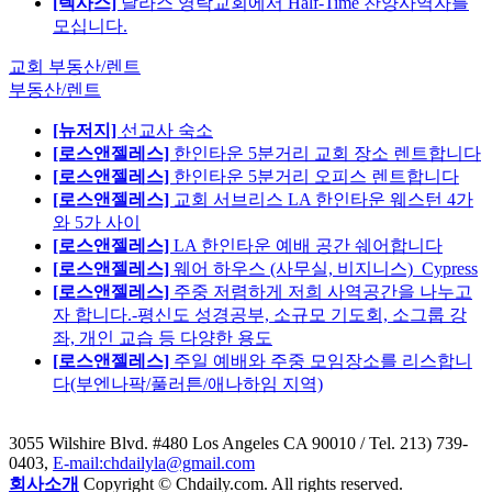
[텍사스]
달라스 영락교회에서 Half-Time 찬양사역자를
모십니다.
교회 부동산/렌트
부동산/렌트
[뉴저지]
선교사 숙소
[로스앤젤레스]
한인타운 5분거리 교회 장소 렌트합니다
[로스앤젤레스]
한인타운 5분거리 오피스 렌트합니다
[로스앤젤레스]
교회 서브리스 LA 한인타운 웨스턴 4가
와 5가 사이
[로스앤젤레스]
LA 한인타운 예배 공간 쉐어합니다
[로스앤젤레스]
웨어 하우스 (사무실, 비지니스)_Cypress
[로스앤젤레스]
주중 저렴하게 저희 사역공간을 나누고
자 합니다.-평신도 성경공부, 소규모 기도회, 소그룹 강
좌, 개인 교습 등 다양한 용도
[로스앤젤레스]
주일 예배와 주중 모임장소를 리스합니
다(부엔나팍/풀러튼/애나하임 지역)
3055 Wilshire Blvd. #480 Los Angeles CA 90010
/ Tel. 213) 739-
0403,
E-mail:chdailyla@gmail.com
회사소개
Copyright © Chdaily.com. All rights reserved.