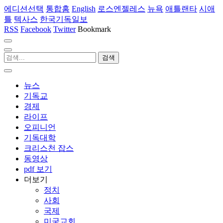
에디션선택
통합홈
English
로스엔젤레스
뉴욕
애틀랜타
시애
틀
텍사스
한국기독일보
RSS
Facebook
Twitter
Bookmark
뉴스
기독교
경제
라이프
오피니언
기독대학
크리스천 잡스
동영상
pdf 보기
더보기
정치
사회
국제
미국교회