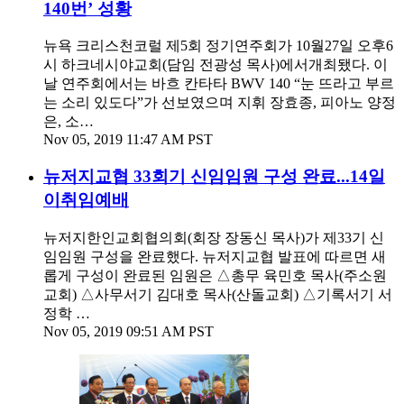
140번’ 성황
뉴욕 크리스천코럴 제5회 정기연주회가 10월27일 오후6
시 하크네시야교회(담임 전광성 목사)에서개최됐다. 이
날 연주회에서는 바흐 칸타타 BWV 140 “눈 뜨라고 부르
는 소리 있도다”가 선보였으며 지휘 장효종, 피아노 양정
은, 소…
Nov 05, 2019 11:47 AM PST
뉴저지교협 33회기 신임임원 구성 완료...14일
이취임예배
뉴저지한인교회협의회(회장 장동신 목사)가 제33기 신
임임원 구성을 완료했다. 뉴저지교협 발표에 따르면 새
롭게 구성이 완료된 임원은 △총무 육민호 목사(주소원
교회) △사무서기 김대호 목사(산돌교회) △기록서기 서
정학 …
Nov 05, 2019 09:51 AM PST