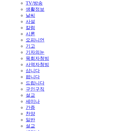
TV/방송
생활정보
날씨
사설
칼럼
시론
오피니언
기고
기자의눈
목회자청빙
사역자청빙
삽니다
팝니다
드립니다
구인구직
설교
세미나
간증
찬양
일반
설교