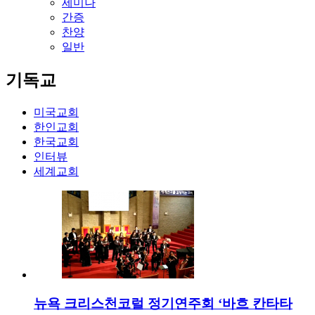
세미나
간증
찬양
일반
기독교
미국교회
한인교회
한국교회
인터뷰
세계교회
뉴욕 크리스천코럴 정기연주회 ‘바흐 칸타타