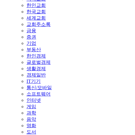
한인교회
한국교회
세계교회
교회주소록
금융
증권
기업
부동산
한인경제
글로벌경제
생활경제
경제일반
IT기기
통신/모바일
소프트웨어
인터넷
게임
과학
음악
영화
도서