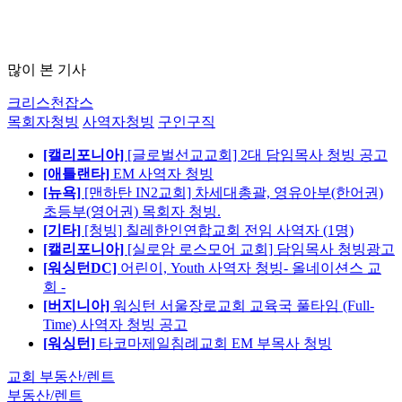
많이 본 기사
크리스천잡스
목회자청빙
사역자청빙
구인구직
[캘리포니아]
[글로벌선교교회] 2대 담임목사 청빙 공고
[애틀랜타]
EM 사역자 청빙
[뉴욕]
[맨하탄 IN2교회] 차세대총괄, 영유아부(한어권)
초등부(영어권) 목회자 청빙.
[기타]
[청빙] 칠레한인연합교회 전임 사역자 (1명)
[캘리포니아]
[실로암 로스모어 교회] 담임목사 청빙광고
[워싱턴DC]
어린이, Youth 사역자 청빙- 올네이션스 교
회 -
[버지니아]
워싱턴 서울장로교회 교육국 풀타임 (Full-
Time) 사역자 청빙 공고
[워싱턴]
타코마제일침례교회 EM 부목사 청빙
교회 부동산/렌트
부동산/렌트