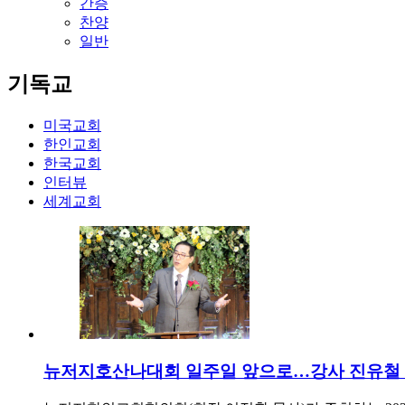
간증
찬양
일반
기독교
미국교회
한인교회
한국교회
인터뷰
세계교회
뉴저지호산나대회 일주일 앞으로…강사 진유철 