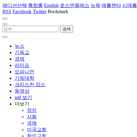
에디션선택
통합홈
English
로스엔젤레스
뉴욕
애틀랜타
시애틀
RSS
Facebook
Twitter
Bookmark
뉴스
기독교
경제
라이프
오피니언
기독대학
크리스천 잡스
동영상
pdf 보기
더보기
정치
사회
국제
미국교회
한인교회