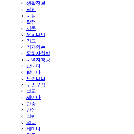
생활정보
날씨
사설
칼럼
시론
오피니언
기고
기자의눈
목회자청빙
사역자청빙
삽니다
팝니다
드립니다
구인구직
설교
세미나
간증
찬양
일반
설교
세미나