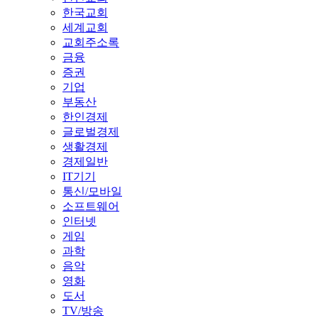
한국교회
세계교회
교회주소록
금융
증권
기업
부동산
한인경제
글로벌경제
생활경제
경제일반
IT기기
통신/모바일
소프트웨어
인터넷
게임
과학
음악
영화
도서
TV/방송