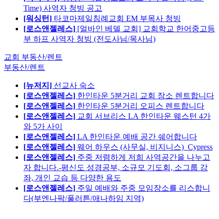
Time) 사역자 청빙 공고
[워싱턴]
타코마제일침례교회 EM 부목사 청빙
[로스앤젤레스]
[얼바인 베델 교회] 교회학교 한어중고등
부 하프 사역자 청빙 (전도사님/목사님)
교회 부동산/렌트
부동산/렌트
[뉴저지]
선교사 숙소
[로스앤젤레스]
한인타운 5분거리 교회 장소 렌트합니다
[로스앤젤레스]
한인타운 5분거리 오피스 렌트합니다
[로스앤젤레스]
교회 서브리스 LA 한인타운 웨스턴 4가
와 5가 사이
[로스앤젤레스]
LA 한인타운 예배 공간 쉐어합니다
[로스앤젤레스]
웨어 하우스 (사무실, 비지니스)_Cypress
[로스앤젤레스]
주중 저렴하게 저희 사역공간을 나누고
자 합니다.-평신도 성경공부, 소규모 기도회, 소그룹 강
좌, 개인 교습 등 다양한 용도
[로스앤젤레스]
주일 예배와 주중 모임장소를 리스합니
다(부엔나팍/풀러튼/애나하임 지역)