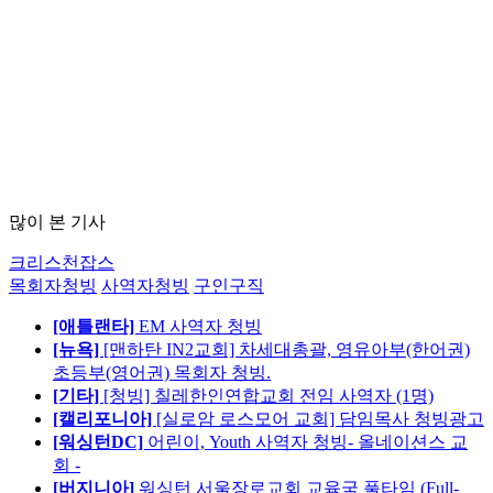
많이 본 기사
크리스천잡스
목회자청빙
사역자청빙
구인구직
[애틀랜타]
EM 사역자 청빙
[뉴욕]
[맨하탄 IN2교회] 차세대총괄, 영유아부(한어권)
초등부(영어권) 목회자 청빙.
[기타]
[청빙] 칠레한인연합교회 전임 사역자 (1명)
[캘리포니아]
[실로암 로스모어 교회] 담임목사 청빙광고
[워싱턴DC]
어린이, Youth 사역자 청빙- 올네이션스 교
회 -
[버지니아]
워싱턴 서울장로교회 교육국 풀타임 (Full-