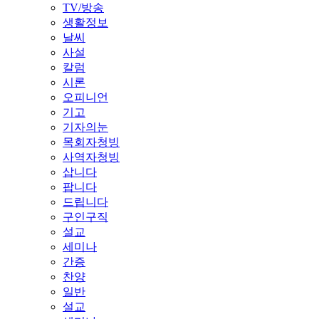
TV/방송
생활정보
날씨
사설
칼럼
시론
오피니언
기고
기자의눈
목회자청빙
사역자청빙
삽니다
팝니다
드립니다
구인구직
설교
세미나
간증
찬양
일반
설교