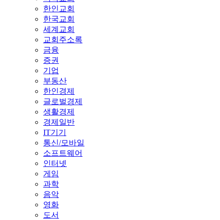
한인교회
한국교회
세계교회
교회주소록
금융
증권
기업
부동산
한인경제
글로벌경제
생활경제
경제일반
IT기기
통신/모바일
소프트웨어
인터넷
게임
과학
음악
영화
도서