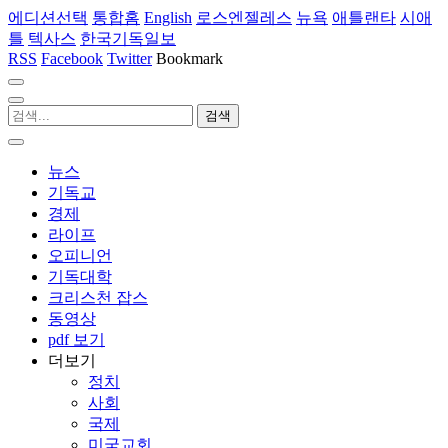
에디션선택
통합홈
English
로스엔젤레스
뉴욕
애틀랜타
시애
틀
텍사스
한국기독일보
RSS
Facebook
Twitter
Bookmark
뉴스
기독교
경제
라이프
오피니언
기독대학
크리스천 잡스
동영상
pdf 보기
더보기
정치
사회
국제
미국교회