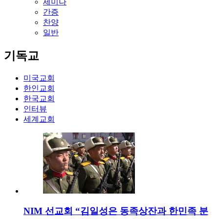
세미나
간증
찬양
일반
기독교
미국교회
한인교회
한국교회
인터뷰
세계교회
NIM 선교회 “김일성은 동족상잔과 한민족 분