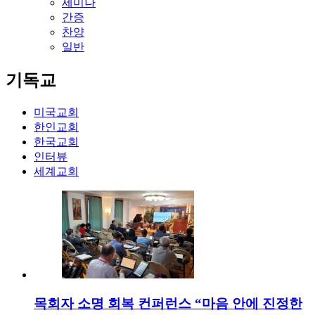
세미나
간증
찬양
일반
기독교
미국교회
한인교회
한국교회
인터뷰
세계교회
목회자 소명 회복 컨퍼런스 “마음 안에 진정한