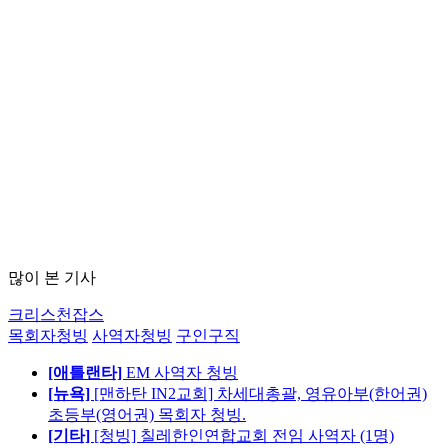
많이 본 기사
크리스천잡스
목회자청빙
사역자청빙
구인구직
[애틀랜타]
EM 사역자 청빙
[뉴욕]
[맨하탄 IN2교회] 차세대총괄, 영유아부(한어권)
초등부(영어권) 목회자 청빙.
[기타]
[청빙] 칠레한인연합교회 전임 사역자 (1명)