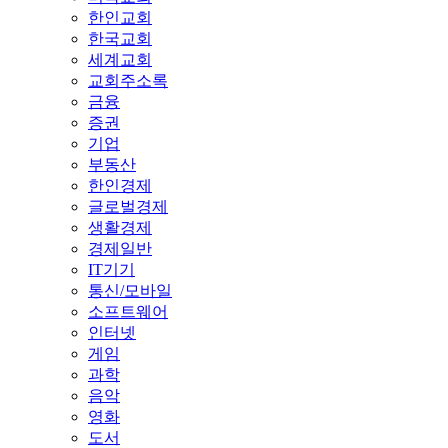
한인교회
한국교회
세계교회
교회주소록
금융
증권
기업
부동산
한인경제
글로벌경제
생활경제
경제일반
IT기기
통신/모바일
소프트웨어
인터넷
게임
과학
음악
영화
도서