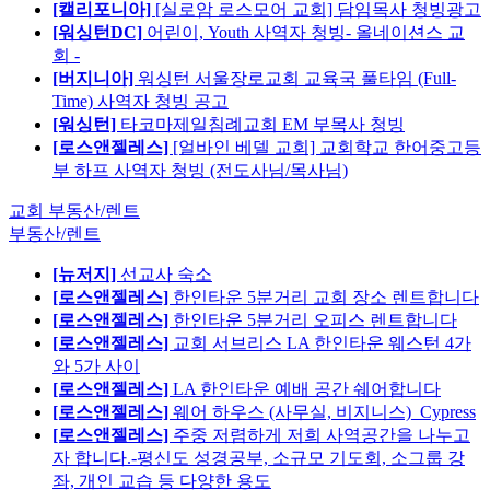
[캘리포니아]
[실로암 로스모어 교회] 담임목사 청빙광고
[워싱턴DC]
어린이, Youth 사역자 청빙- 올네이션스 교
회 -
[버지니아]
워싱턴 서울장로교회 교육국 풀타임 (Full-
Time) 사역자 청빙 공고
[워싱턴]
타코마제일침례교회 EM 부목사 청빙
[로스앤젤레스]
[얼바인 베델 교회] 교회학교 한어중고등
부 하프 사역자 청빙 (전도사님/목사님)
교회 부동산/렌트
부동산/렌트
[뉴저지]
선교사 숙소
[로스앤젤레스]
한인타운 5분거리 교회 장소 렌트합니다
[로스앤젤레스]
한인타운 5분거리 오피스 렌트합니다
[로스앤젤레스]
교회 서브리스 LA 한인타운 웨스턴 4가
와 5가 사이
[로스앤젤레스]
LA 한인타운 예배 공간 쉐어합니다
[로스앤젤레스]
웨어 하우스 (사무실, 비지니스)_Cypress
[로스앤젤레스]
주중 저렴하게 저희 사역공간을 나누고
자 합니다.-평신도 성경공부, 소규모 기도회, 소그룹 강
좌, 개인 교습 등 다양한 용도