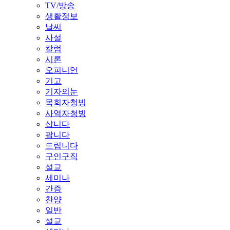
TV/방송
생활정보
날씨
사설
칼럼
시론
오피니언
기고
기자의눈
목회자청빙
사역자청빙
삽니다
팝니다
드립니다
구인구직
설교
세미나
간증
찬양
일반
설교