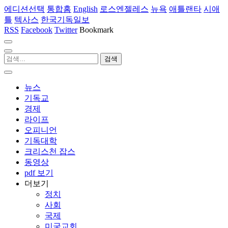
에디션선택
통합홈
English
로스엔젤레스
뉴욕
애틀랜타
시애
틀
텍사스
한국기독일보
RSS
Facebook
Twitter
Bookmark
뉴스
기독교
경제
라이프
오피니언
기독대학
크리스천 잡스
동영상
pdf 보기
더보기
정치
사회
국제
미국교회