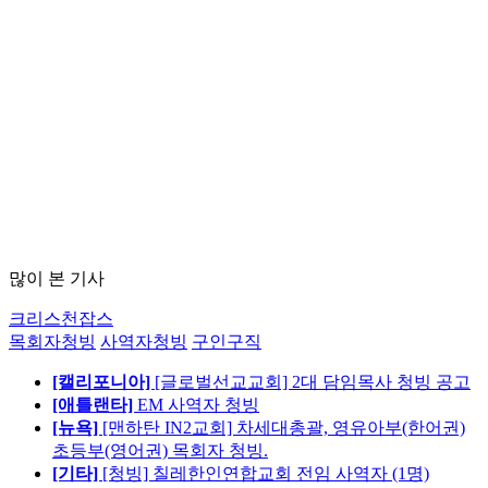
많이 본 기사
크리스천잡스
목회자청빙
사역자청빙
구인구직
[캘리포니아]
[글로벌선교교회] 2대 담임목사 청빙 공고
[애틀랜타]
EM 사역자 청빙
[뉴욕]
[맨하탄 IN2교회] 차세대총괄, 영유아부(한어권)
초등부(영어권) 목회자 청빙.
[기타]
[청빙] 칠레한인연합교회 전임 사역자 (1명)