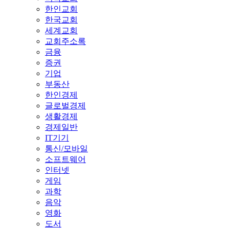
한인교회
한국교회
세계교회
교회주소록
금융
증권
기업
부동산
한인경제
글로벌경제
생활경제
경제일반
IT기기
통신/모바일
소프트웨어
인터넷
게임
과학
음악
영화
도서