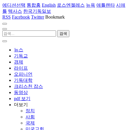
에디션선택
통합홈
English
로스엔젤레스
뉴욕
애틀랜타
시애
틀
텍사스
한국기독일보
RSS
Facebook
Twitter
Bookmark
뉴스
기독교
경제
라이프
오피니언
기독대학
크리스천 잡스
동영상
pdf 보기
더보기
정치
사회
국제
미국교회