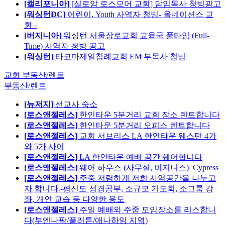
[캘리포니아]
[실로암 로스모어 교회] 담임목사 청빙광고
[워싱턴DC]
어린이, Youth 사역자 청빙- 올네이션스 교
회 -
[버지니아]
워싱턴 서울장로교회 교육국 풀타임 (Full-
Time) 사역자 청빙 공고
[워싱턴]
타코마제일침례교회 EM 부목사 청빙
교회 부동산/렌트
부동산/렌트
[뉴저지]
선교사 숙소
[로스앤젤레스]
한인타운 5분거리 교회 장소 렌트합니다
[로스앤젤레스]
한인타운 5분거리 오피스 렌트합니다
[로스앤젤레스]
교회 서브리스 LA 한인타운 웨스턴 4가
와 5가 사이
[로스앤젤레스]
LA 한인타운 예배 공간 쉐어합니다
[로스앤젤레스]
웨어 하우스 (사무실, 비지니스)_Cypress
[로스앤젤레스]
주중 저렴하게 저희 사역공간을 나누고
자 합니다.-평신도 성경공부, 소규모 기도회, 소그룹 강
좌, 개인 교습 등 다양한 용도
[로스앤젤레스]
주일 예배와 주중 모임장소를 리스합니
다(부엔나팍/풀러튼/애나하임 지역)