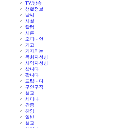
TV/방송
생활정보
날씨
사설
칼럼
시론
오피니언
기고
기자의눈
목회자청빙
사역자청빙
삽니다
팝니다
드립니다
구인구직
설교
세미나
간증
찬양
일반
설교