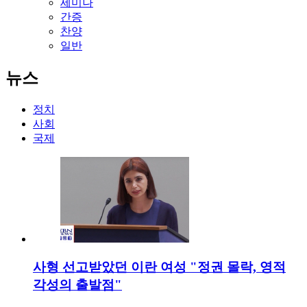
세미나
간증
찬양
일반
뉴스
정치
사회
국제
사형 선고받았던 이란 여성 "정권 몰락, 영적
각성의 출발점"