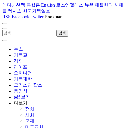
에디션선택
통합홈
English
로스엔젤레스
뉴욕
애틀랜타
시애
틀
텍사스
한국기독일보
RSS
Facebook
Twitter
Bookmark
뉴스
기독교
경제
라이프
오피니언
기독대학
크리스천 잡스
동영상
pdf 보기
더보기
정치
사회
국제
미국교회