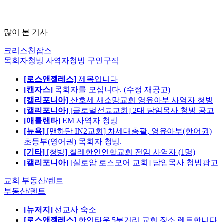
많이 본 기사
크리스천잡스
목회자청빙
사역자청빙
구인구직
[로스앤젤레스]
제목입니다
[캔자스]
목회자를 모십니다. (수정 재공고)
[캘리포니아]
산호세 새소망교회 영유아부 사역자 청빙
[캘리포니아]
[글로벌선교교회] 2대 담임목사 청빙 공고
[애틀랜타]
EM 사역자 청빙
[뉴욕]
[맨하탄 IN2교회] 차세대총괄, 영유아부(한어권)
초등부(영어권) 목회자 청빙.
[기타]
[청빙] 칠레한인연합교회 전임 사역자 (1명)
[캘리포니아]
[실로암 로스모어 교회] 담임목사 청빙광고
교회 부동산/렌트
부동산/렌트
[뉴저지]
선교사 숙소
[로스앤젤레스]
한인타운 5분거리 교회 장소 렌트합니다