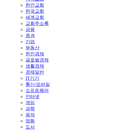
한인교회
한국교회
세계교회
교회주소록
금융
증권
기업
부동산
한인경제
글로벌경제
생활경제
경제일반
IT기기
통신/모바일
소프트웨어
인터넷
게임
과학
음악
영화
도서