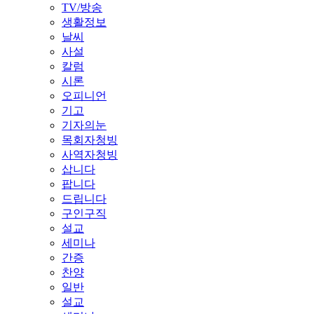
TV/방송
생활정보
날씨
사설
칼럼
시론
오피니언
기고
기자의눈
목회자청빙
사역자청빙
삽니다
팝니다
드립니다
구인구직
설교
세미나
간증
찬양
일반
설교