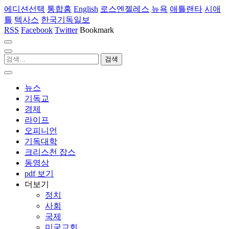
에디션선택
통합홈
English
로스엔젤레스
뉴욕
애틀랜타
시애
틀
텍사스
한국기독일보
RSS
Facebook
Twitter
Bookmark
뉴스
기독교
경제
라이프
오피니언
기독대학
크리스천 잡스
동영상
pdf 보기
더보기
정치
사회
국제
미국교회