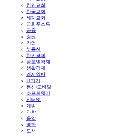
한인교회
한국교회
세계교회
교회주소록
금융
증권
기업
부동산
한인경제
글로벌경제
생활경제
경제일반
IT기기
통신/모바일
소프트웨어
인터넷
게임
과학
음악
영화
도서