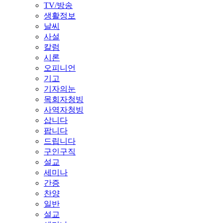
TV/방송
생활정보
날씨
사설
칼럼
시론
오피니언
기고
기자의눈
목회자청빙
사역자청빙
삽니다
팝니다
드립니다
구인구직
설교
세미나
간증
찬양
일반
설교