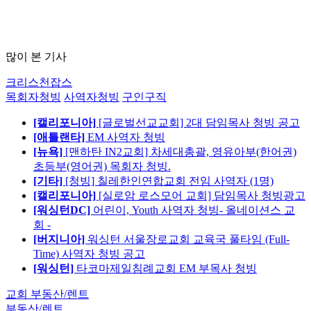
많이 본 기사
크리스천잡스
목회자청빙
사역자청빙
구인구직
[캘리포니아]
[글로벌선교교회] 2대 담임목사 청빙 공고
[애틀랜타]
EM 사역자 청빙
[뉴욕]
[맨하탄 IN2교회] 차세대총괄, 영유아부(한어권)
초등부(영어권) 목회자 청빙.
[기타]
[청빙] 칠레한인연합교회 전임 사역자 (1명)
[캘리포니아]
[실로암 로스모어 교회] 담임목사 청빙광고
[워싱턴DC]
어린이, Youth 사역자 청빙- 올네이션스 교
회 -
[버지니아]
워싱턴 서울장로교회 교육국 풀타임 (Full-
Time) 사역자 청빙 공고
[워싱턴]
타코마제일침례교회 EM 부목사 청빙
교회 부동산/렌트
부동산/렌트