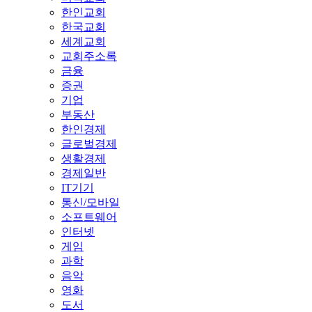
한인교회
한국교회
세계교회
교회주소록
금융
증권
기업
부동산
한인경제
글로벌경제
생활경제
경제일반
IT기기
통신/모바일
소프트웨어
인터넷
게임
과학
음악
영화
도서