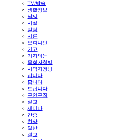
TV/방송
생활정보
날씨
사설
칼럼
시론
오피니언
기고
기자의눈
목회자청빙
사역자청빙
삽니다
팝니다
드립니다
구인구직
설교
세미나
간증
찬양
일반
설교