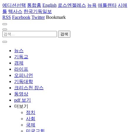
에디션선택
통합홈
English
로스엔젤레스
뉴욕
애틀랜타
시애
틀
텍사스
한국기독일보
RSS
Facebook
Twitter
Bookmark
뉴스
기독교
경제
라이프
오피니언
기독대학
크리스천 잡스
동영상
pdf 보기
더보기
정치
사회
국제
미국교회