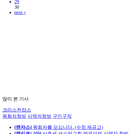
29
30
next »
많이 본 기사
크리스천잡스
목회자청빙
사역자청빙
구인구직
[캔자스]
목회자를 모십니다. (수정 재공고)
[캘리포니아]
산호세 새소망교회 영유아부 사역자 청빙