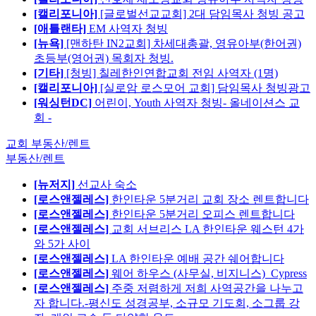
[캘리포니아]
[글로벌선교교회] 2대 담임목사 청빙 공고
[애틀랜타]
EM 사역자 청빙
[뉴욕]
[맨하탄 IN2교회] 차세대총괄, 영유아부(한어권)
초등부(영어권) 목회자 청빙.
[기타]
[청빙] 칠레한인연합교회 전임 사역자 (1명)
[캘리포니아]
[실로암 로스모어 교회] 담임목사 청빙광고
[워싱턴DC]
어린이, Youth 사역자 청빙- 올네이션스 교
회 -
교회 부동산/렌트
부동산/렌트
[뉴저지]
선교사 숙소
[로스앤젤레스]
한인타운 5분거리 교회 장소 렌트합니다
[로스앤젤레스]
한인타운 5분거리 오피스 렌트합니다
[로스앤젤레스]
교회 서브리스 LA 한인타운 웨스턴 4가
와 5가 사이
[로스앤젤레스]
LA 한인타운 예배 공간 쉐어합니다
[로스앤젤레스]
웨어 하우스 (사무실, 비지니스)_Cypress
[로스앤젤레스]
주중 저렴하게 저희 사역공간을 나누고
자 합니다.-평신도 성경공부, 소규모 기도회, 소그룹 강