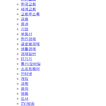
한국교회
세계교회
교회주소록
금융
증권
기업
부동산
한인경제
글로벌경제
생활경제
경제일반
IT기기
통신/모바일
소프트웨어
인터넷
게임
과학
음악
영화
도서
TV/방송