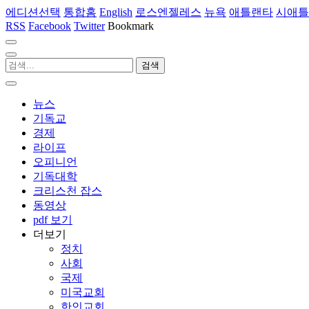
에디션선택
통합홈
English
로스엔젤레스
뉴욕
애틀랜타
시애틀
RSS
Facebook
Twitter
Bookmark
뉴스
기독교
경제
라이프
오피니언
기독대학
크리스천 잡스
동영상
pdf 보기
더보기
정치
사회
국제
미국교회
한인교회