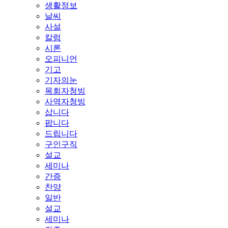
생활정보
날씨
사설
칼럼
시론
오피니언
기고
기자의눈
목회자청빙
사역자청빙
삽니다
팝니다
드립니다
구인구직
설교
세미나
간증
찬양
일반
설교
세미나