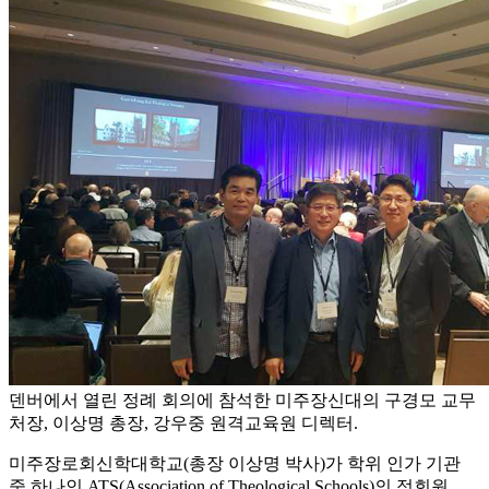
덴버에서 열린 정례 회의에 참석한 미주장신대의 구경모 교무
처장, 이상명 총장, 강우중 원격교육원 디렉터.
미주장로회신학대학교(총장 이상명 박사)가 학위 인가 기관
중 하나인 ATS(Association of Theological Schools)의 정회원