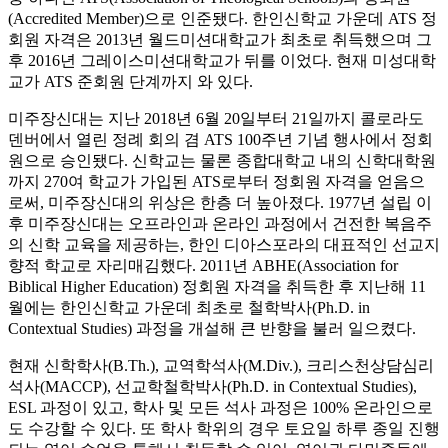
(Accredited Member)으로 인준됐다. 한인신학교 가운데 ATS 정
회원 자격은 2013년 월드미션대학교가 최초로 취득했으며 그
후 2016년 그레이스미션대학교가 뒤를 이었다. 현재 미성대학
교가 ATS 준회원 단계까지 와 있다.
미주장신대는 지난 2018년 6월 20일부터 21일까지 콜로라도
덴버에서 열린 정례 회의 겸 ATS 100주년 기념 행사에서 정회
원으로 승인됐다. 신학교는 물론 종합대학교 내의 신학대학원
까지 270여 학교가 가입된
ATS로부터 정회원 자격을 얻음으
로써, 미주장신대의 위상은 한층 더 높아졌다. 1977년 설립 이
후 미주장신대는 오프라인과 온라인 과정에서 건전한 복음주
의 신학 교육을 제공하는, 한인 디아스포라의 대표적인 선교지
향적 학교로 자리매김했다. 2011년 ABHE(Association for
Biblical Higher Education) 정회원 자격을 취득한 후 지난해 11
월에는 한인신학교 가운데 최초로 철학박사(Ph.D. in
Contextual Studies) 과정을 개설해 큰 반향을 불러 일으켰다.
현재 신학학사(B.Th.), 교역학석사(M.Div.), 크리스천상담심리
석사(MACCP), 선교학철학박사(Ph.D. in Contextual Studies),
ESL 과정이 있고, 학사 및 모든 석사 과정은 100% 온라인으로
도 수강할 수 있다. 또 학사 학위의 경우 토요일 하루 종일 진행