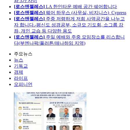
와 5가 사이
[로스앤젤레스]
LA 한인타운 예배 공간 쉐어합니다
[로스앤젤레스]
웨어 하우스 (사무실, 비지니스)_Cypress
[로스앤젤레스]
주중 저렴하게 저희 사역공간을 나누고
자 합니다.-평신도 성경공부, 소규모 기도회, 소그룹 강
좌, 개인 교습 등 다양한 용도
[로스앤젤레스]
주일 예배와 주중 모임장소를 리스합니
다(부엔나팍/풀러튼/애나하임 지역)
주요뉴스
뉴스
기독교
경제
라이프
오피니언