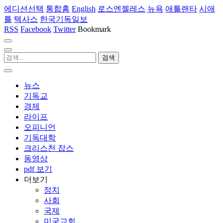
에디션선택
통합홈
English
로스엔젤레스
뉴욕
애틀랜타
시애
틀
텍사스
한국기독일보
RSS
Facebook
Twitter
Bookmark
뉴스
기독교
경제
라이프
오피니언
기독대학
크리스천 잡스
동영상
pdf 보기
더보기
정치
사회
국제
미국교회