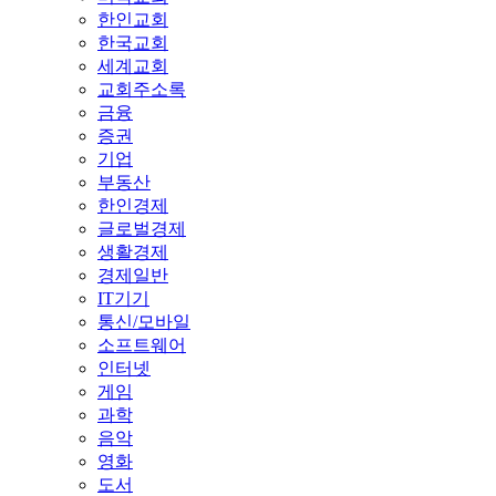
한인교회
한국교회
세계교회
교회주소록
금융
증권
기업
부동산
한인경제
글로벌경제
생활경제
경제일반
IT기기
통신/모바일
소프트웨어
인터넷
게임
과학
음악
영화
도서