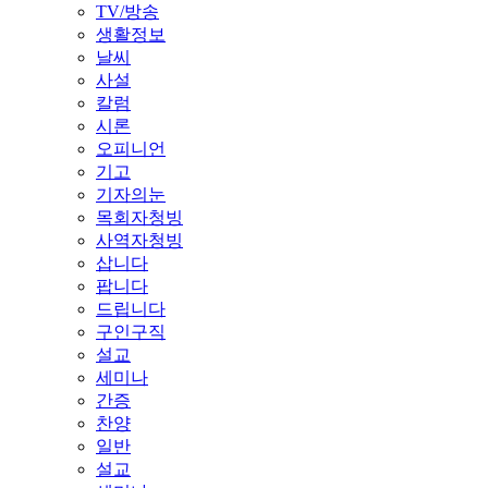
TV/방송
생활정보
날씨
사설
칼럼
시론
오피니언
기고
기자의눈
목회자청빙
사역자청빙
삽니다
팝니다
드립니다
구인구직
설교
세미나
간증
찬양
일반
설교