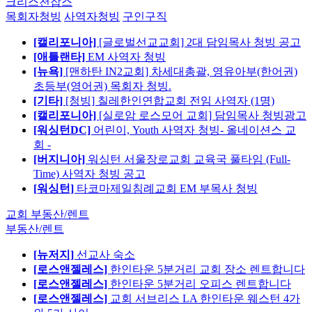
크리스천잡스
목회자청빙
사역자청빙
구인구직
[캘리포니아]
[글로벌선교교회] 2대 담임목사 청빙 공고
[애틀랜타]
EM 사역자 청빙
[뉴욕]
[맨하탄 IN2교회] 차세대총괄, 영유아부(한어권)
초등부(영어권) 목회자 청빙.
[기타]
[청빙] 칠레한인연합교회 전임 사역자 (1명)
[캘리포니아]
[실로암 로스모어 교회] 담임목사 청빙광고
[워싱턴DC]
어린이, Youth 사역자 청빙- 올네이션스 교
회 -
[버지니아]
워싱턴 서울장로교회 교육국 풀타임 (Full-
Time) 사역자 청빙 공고
[워싱턴]
타코마제일침례교회 EM 부목사 청빙
교회 부동산/렌트
부동산/렌트
[뉴저지]
선교사 숙소
[로스앤젤레스]
한인타운 5분거리 교회 장소 렌트합니다
[로스앤젤레스]
한인타운 5분거리 오피스 렌트합니다
[로스앤젤레스]
교회 서브리스 LA 한인타운 웨스턴 4가