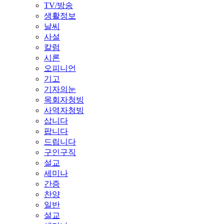
TV/방송
생활정보
날씨
사설
칼럼
시론
오피니언
기고
기자의눈
목회자청빙
사역자청빙
삽니다
팝니다
드립니다
구인구직
설교
세미나
간증
찬양
일반
설교