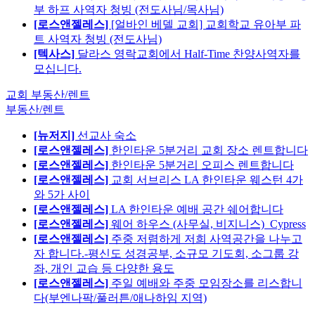
부 하프 사역자 청빙 (전도사님/목사님)
[로스앤젤레스]
[얼바인 베델 교회] 교회학교 유아부 파
트 사역자 청빙 (전도사님)
[텍사스]
달라스 영락교회에서 Half-Time 찬양사역자를
모십니다.
교회 부동산/렌트
부동산/렌트
[뉴저지]
선교사 숙소
[로스앤젤레스]
한인타운 5분거리 교회 장소 렌트합니다
[로스앤젤레스]
한인타운 5분거리 오피스 렌트합니다
[로스앤젤레스]
교회 서브리스 LA 한인타운 웨스턴 4가
와 5가 사이
[로스앤젤레스]
LA 한인타운 예배 공간 쉐어합니다
[로스앤젤레스]
웨어 하우스 (사무실, 비지니스)_Cypress
[로스앤젤레스]
주중 저렴하게 저희 사역공간을 나누고
자 합니다.-평신도 성경공부, 소규모 기도회, 소그룹 강
좌, 개인 교습 등 다양한 용도
[로스앤젤레스]
주일 예배와 주중 모임장소를 리스합니
다(부엔나팍/풀러튼/애나하임 지역)