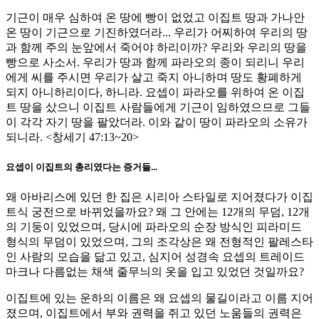
기근이 매우 심하여 온 땅에 빵이 없었고 이집트 땅과 가나안
온 땅이 기근으로 기진하였더라... 우리가 어찌하여 우리의 땅
과 함께 주의 눈앞에서 죽어야 하리이까? 우리와 우리의 땅을
빵으로 사소서. 우리가 땅과 함께 파라오의 종이 되리니 우리
에게 씨를 주시면 우리가 살고 죽지 아니하며 땅도 황폐하게
되지 아니하리이다, 하니라. 요셉이 파라오를 위하여 온 이집
트 땅을 샀으니 이집트 사람들에게 기근이 임하였으므로 그들
이 각각 자기 땅을 팔았더라. 이와 같이 땅이 파라오의 소유가
되니라. <창세기 47:13~20>
요셉이 이집트의 총리였다는 증거들...
왜 아바리스에 있던 한 집은 시리아 스타일로 지어졌다가 이집
트식 궁전으로 바뀌었을까요? 왜 그 안에는 12개의 무덤, 12개
의 기둥이 있었으며, 당시에 파라오의 순장 방식인 피라미드
형식의 무덤이 있었으며, 그의 조각상은 왜 전형적인 팔레스타
인 사람의 모습을 닮고 있고, 심지어 성경속 요셉의 트레이드
마크나 다름없는 채색 줄무늬의 옷을 입고 있었던 것일까요?
이집트에 있는 운하의 이름은 왜 요셉의 물길이라고 이름 지어
졌으며, 이집트에서 부와 권력을 쥐고 있던 노움들의 권력은