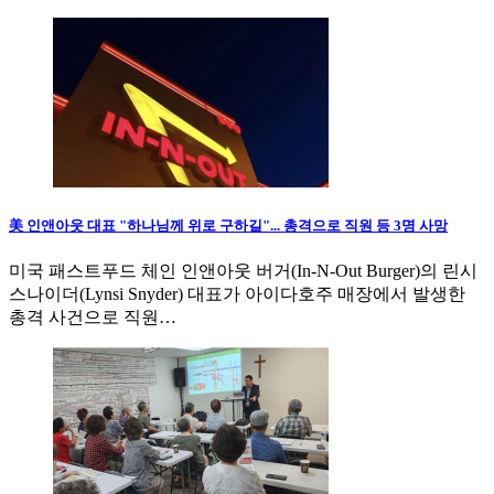
美 인앤아웃 대표 "하나님께 위로 구하길"... 총격으로 직원 등 3명 사망
미국 패스트푸드 체인 인앤아웃 버거(In-N-Out Burger)의 린시
스나이더(Lynsi Snyder) 대표가 아이다호주 매장에서 발생한
총격 사건으로 직원…