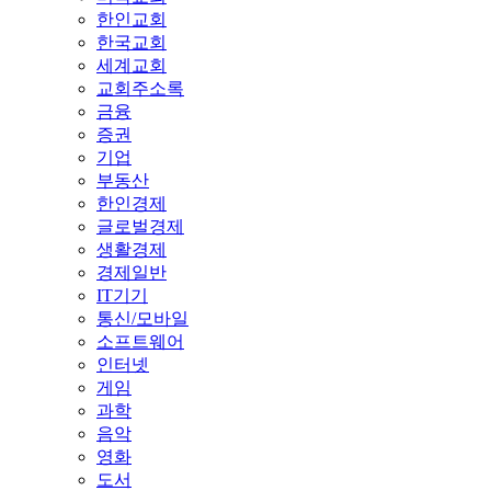
한인교회
한국교회
세계교회
교회주소록
금융
증권
기업
부동산
한인경제
글로벌경제
생활경제
경제일반
IT기기
통신/모바일
소프트웨어
인터넷
게임
과학
음악
영화
도서