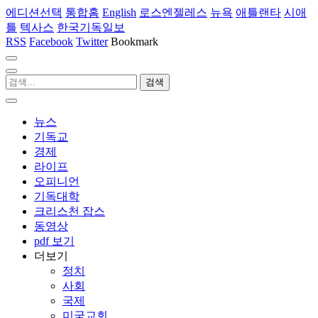
에디션선택
통합홈
English
로스엔젤레스
뉴욕
애틀랜타
시애
틀
텍사스
한국기독일보
RSS
Facebook
Twitter
Bookmark
뉴스
기독교
경제
라이프
오피니언
기독대학
크리스천 잡스
동영상
pdf 보기
더보기
정치
사회
국제
미국교회