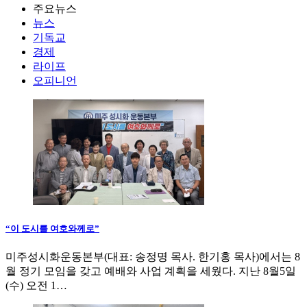
주요뉴스
뉴스
기독교
경제
라이프
오피니언
“이 도시를 여호와께로”
미주성시화운동본부(대표: 송정명 목사. 한기홍 목사)에서는 8
월 정기 모임을 갖고 예배와 사업 계획을 세웠다. 지난 8월5일
(수) 오전 1…