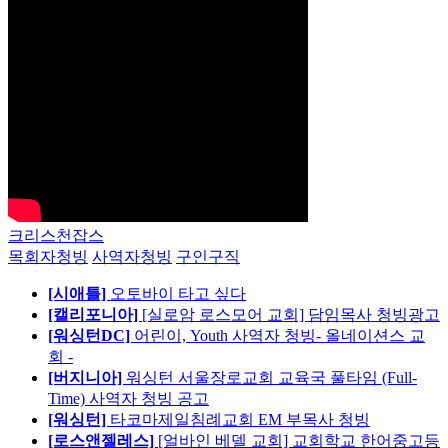
크리스천잡스
목회자청빙
사역자청빙
구인구직
[시애틀]
오토바이 타고 싶다
[캘리포니아]
[실로암 로스모어 교회] 담임목사 청빙광고
[워싱턴DC]
어린이, Youth 사역자 청빙- 올네이션스 교
회 -
[버지니아]
워싱턴 서울장로교회 교육국 풀타임 (Full-
Time) 사역자 청빙 공고
[워싱턴]
타코마제일침례교회 EM 부목사 청빙
[로스앤젤레스]
[얼바인 베델 교회] 교회학교 한어중고등