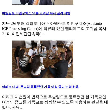
아델란토 이민구치소 억류 고귀남 목사 전격 석방
지난 2월부터 캘리포니아주 아델란토 이민구치소(Adelanto
ICE Processing Center)에 억류돼 있던 멜리데교회 고귀남 목사
가 미 이민세관단속국(…
이라크 대법, 무슬림 등록됐던 기독 여성 종교 변경 허용
이라크 대법원이 법적으로 무슬림으로 등록됐던 한 기독교인
여성의 종교를 기독교로 정정할 수 있도록 허용하는 판결을 내
렸다. 자유…