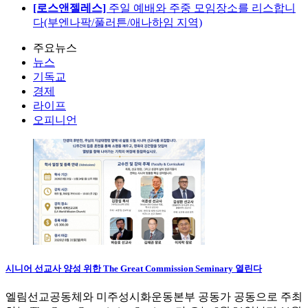
[로스앤젤레스]
주일 예배와 주중 모임장소를 리스합니
다(부엔나팍/풀러튼/애나하임 지역)
주요뉴스
뉴스
기독교
경제
라이프
오피니언
시니어 선교사 양성 위한 The Great Commission Seminary 열린다
엘림선교공동체와 미주성시화운동본부 공동가 공동으로 주최