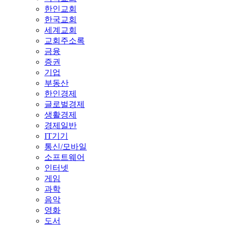
한인교회
한국교회
세계교회
교회주소록
금융
증권
기업
부동산
한인경제
글로벌경제
생활경제
경제일반
IT기기
통신/모바일
소프트웨어
인터넷
게임
과학
음악
영화
도서