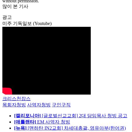
without permission.
많이 본 기사
광고
미주 기독일보 (Youtube)
크리스천잡스
목회자청빙
사역자청빙
구인구직
[캘리포니아]
[글로벌선교교회] 2대 담임목사 청빙 공고
[애틀랜타]
EM 사역자 청빙
[뉴욕]
[맨하탄 IN2교회] 차세대총괄, 영유아부(한어권)