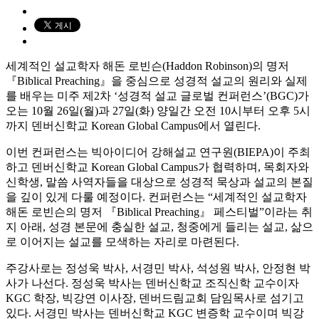
세계적인 설교학자 해돈 로빈슨(Haddon Robinson)의 명저
『Biblical Preaching』을 중심으로 성경적 설교의 원리와 실제
를 배우는 미주 제2차 ‘성경적 설교 글로벌 컨퍼런스’(BGC)가
오는 10월 26일(월)과 27일(화) 양일간 오전 10시부터 오후 5시
까지 덴버신학교 Korean Global Campus에서 열린다.
이번 컨퍼런스는 빅아이디어 강해설교 연구원(BIEPA)이 주최
하고 덴버신학교 Korean Global Campus가 협력하며, 목회자와
신학생, 말씀 사역자들을 대상으로 성경적 묵상과 설교의 본질
을 깊이 있게 다룰 예정이다. 컨퍼런스는 “세계적인 설교학자
해돈 로빈슨의 명저 『Biblical Preaching』 페스티벌”이라는 취
지 아래, 성경 본문에 충실한 설교, 청중에게 들리는 설교, 삶으
로 이어지는 설교를 모색하는 자리로 마련된다.
주강사로는 정성욱 박사, 서경민 박사, 석성원 박사, 안정현 박
사가 나선다. 정성욱 박사는 덴버신학교 조직신학 교수이자
KGC 학장, 빅강연 이사장, 덴버드림교회 담임목사로 섬기고
있다. 서경민 박사는 덴버신학교 KGC 변증학 교수이며 빅강