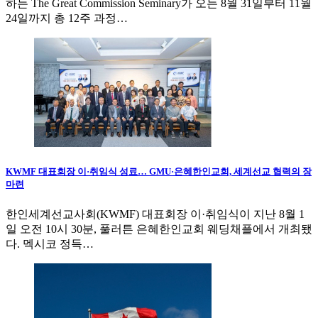
하는 The Great Commission Seminary가 오는 8월 31일부터 11월
24일까지 총 12주 과정…
KWMF 대표회장 이·취임식 성료… GMU·은혜한인교회, 세계선교 협력의 장
마련
한인세계선교사회(KWMF) 대표회장 이·취임식이 지난 8월 1
일 오전 10시 30분, 풀러튼 은혜한인교회 웨딩채플에서 개최됐
다. 멕시코 정득…