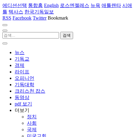
에디션선택
통합홈
English
로스엔젤레스
뉴욕
애틀랜타
시애
틀
텍사스
한국기독일보
RSS
Facebook
Twitter
Bookmark
뉴스
기독교
경제
라이프
오피니언
기독대학
크리스천 잡스
동영상
pdf 보기
더보기
정치
사회
국제
미국교회