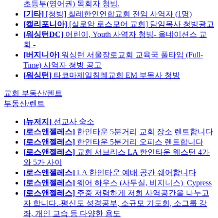
초등부(영어권) 목회자 청빙.
[기타]
[청빙] 칠레한인연합교회 전임 사역자 (1명)
[캘리포니아]
[실로암 로스모어 교회] 담임목사 청빙광고
[워싱턴DC]
어린이, Youth 사역자 청빙- 올네이션스 교
회 -
[버지니아]
워싱턴 서울장로교회 교육국 풀타임 (Full-
Time) 사역자 청빙 공고
[워싱턴]
타코마제일침례교회 EM 부목사 청빙
교회 부동산/렌트
부동산/렌트
[뉴저지]
선교사 숙소
[로스앤젤레스]
한인타운 5분거리 교회 장소 렌트합니다
[로스앤젤레스]
한인타운 5분거리 오피스 렌트합니다
[로스앤젤레스]
교회 서브리스 LA 한인타운 웨스턴 4가
와 5가 사이
[로스앤젤레스]
LA 한인타운 예배 공간 쉐어합니다
[로스앤젤레스]
웨어 하우스 (사무실, 비지니스)_Cypress
[로스앤젤레스]
주중 저렴하게 저희 사역공간을 나누고
자 합니다.-평신도 성경공부, 소규모 기도회, 소그룹 강
좌, 개인 교습 등 다양한 용도