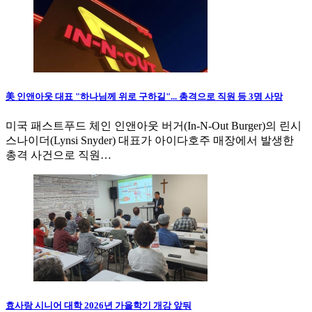
美 인앤아웃 대표 "하나님께 위로 구하길"... 총격으로 직원 등 3명 사망
미국 패스트푸드 체인 인앤아웃 버거(In-N-Out Burger)의 린시
스나이더(Lynsi Snyder) 대표가 아이다호주 매장에서 발생한
총격 사건으로 직원…
효사랑 시니어 대학 2026년 가을학기 개강 앞둬