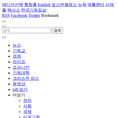
에디션선택
통합홈
English
로스엔젤레스
뉴욕
애틀랜타
시애
틀
텍사스
한국기독일보
RSS
Facebook
Twitter
Bookmark
뉴스
기독교
경제
라이프
오피니언
기독대학
크리스천 잡스
동영상
pdf 보기
더보기
정치
사회
국제
미국교회