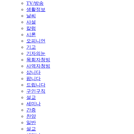
TV/방송
생활정보
날씨
사설
칼럼
시론
오피니언
기고
기자의눈
목회자청빙
사역자청빙
삽니다
팝니다
드립니다
구인구직
설교
세미나
간증
찬양
일반
설교