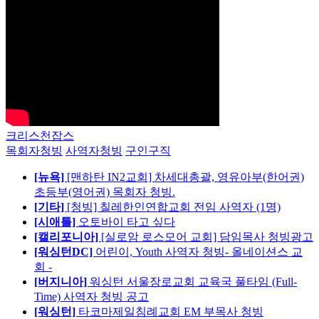
크리스천잡스
목회자청빙
사역자청빙
구인구직
[뉴욕]
[맨하탄 IN2교회] 차세대총괄, 영유아부(한어권)
초등부(영어권) 목회자 청빙.
[기타]
[청빙] 칠레한인연합교회 전임 사역자 (1명)
[시애틀]
오토바이 타고 싶다
[캘리포니아]
[실로암 로스모어 교회] 담임목사 청빙광고
[워싱턴DC]
어린이, Youth 사역자 청빙- 올네이션스 교
회 -
[버지니아]
워싱턴 서울장로교회 교육국 풀타임 (Full-
Time) 사역자 청빙 공고
[워싱턴]
타코마제일침례교회 EM 부목사 청빙