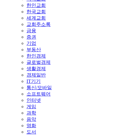
한인교회
한국교회
세계교회
교회주소록
금융
증권
기업
부동산
한인경제
글로벌경제
생활경제
경제일반
IT기기
통신/모바일
소프트웨어
인터넷
게임
과학
음악
영화
도서