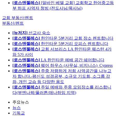
[로스앤젤레스]
[얼바인 베델 교회] 교회학교 한어중고등
부 하프 사역자 청빙 (전도사님/목사님)
교회 부동산/렌트
부동산/렌트
[뉴저지]
선교사 숙소
[로스앤젤레스]
한인타운 5분거리 교회 장소 렌트합니다
[로스앤젤레스]
한인타운 5분거리 오피스 렌트합니다
[로스앤젤레스]
교회 서브리스 LA 한인타운 웨스턴 4가
와 5가 사이
[로스앤젤레스]
LA 한인타운 예배 공간 쉐어합니다
[로스앤젤레스]
웨어 하우스 (사무실, 비지니스)_Cypress
[로스앤젤레스]
주중 저렴하게 저희 사역공간을 나누고
자 합니다.-평신도 성경공부, 소규모 기도회, 소그룹 강
좌, 개인 교습 등 다양한 용도
[로스앤젤레스]
주일 예배와 주중 모임장소를 리스합니
다(부엔나팍/풀러튼/애나하임 지역)
주요뉴스
뉴스
기독교