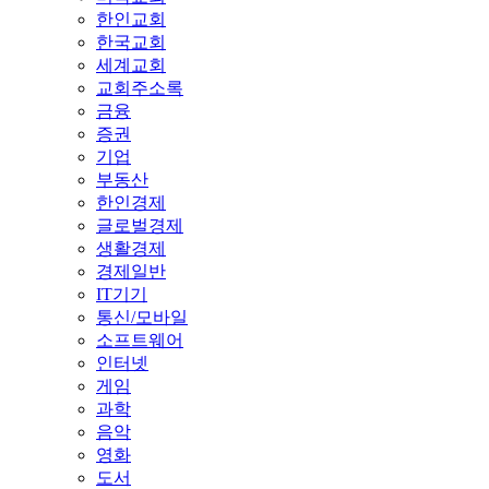
한인교회
한국교회
세계교회
교회주소록
금융
증권
기업
부동산
한인경제
글로벌경제
생활경제
경제일반
IT기기
통신/모바일
소프트웨어
인터넷
게임
과학
음악
영화
도서