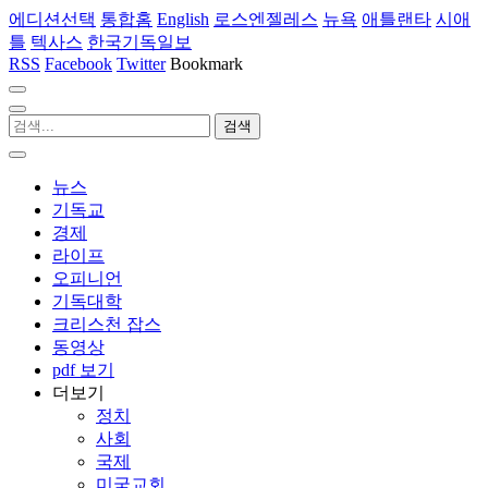
에디션선택
통합홈
English
로스엔젤레스
뉴욕
애틀랜타
시애
틀
텍사스
한국기독일보
RSS
Facebook
Twitter
Bookmark
뉴스
기독교
경제
라이프
오피니언
기독대학
크리스천 잡스
동영상
pdf 보기
더보기
정치
사회
국제
미국교회