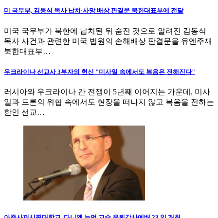
미 국무부, 김동식 목사 납치·사망 배상 판결문 북한대표부에 전달
미국 국무부가 북한에 납치된 뒤 숨진 것으로 알려진 김동식
목사 사건과 관련한 미국 법원의 손해배상 판결문을 유엔주재
북한대표부…
우크라이나 선교사 3부자의 헌신 "미사일 속에서도 복음은 전해진다"
러시아와 우크라이나 간 전쟁이 5년째 이어지는 가운데, 미사
일과 드론의 위협 속에서도 현장을 떠나지 않고 복음을 전하는
한인 선교…
아주사퍼시픽대학교, 다니엘 뉴먼 교수 은퇴감사예배 23 일 개최