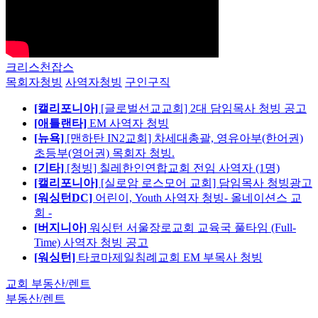
크리스천잡스
목회자청빙
사역자청빙
구인구직
[캘리포니아]
[글로벌선교교회] 2대 담임목사 청빙 공고
[애틀랜타]
EM 사역자 청빙
[뉴욕]
[맨하탄 IN2교회] 차세대총괄, 영유아부(한어권)
초등부(영어권) 목회자 청빙.
[기타]
[청빙] 칠레한인연합교회 전임 사역자 (1명)
[캘리포니아]
[실로암 로스모어 교회] 담임목사 청빙광고
[워싱턴DC]
어린이, Youth 사역자 청빙- 올네이션스 교
회 -
[버지니아]
워싱턴 서울장로교회 교육국 풀타임 (Full-
Time) 사역자 청빙 공고
[워싱턴]
타코마제일침례교회 EM 부목사 청빙
교회 부동산/렌트
부동산/렌트