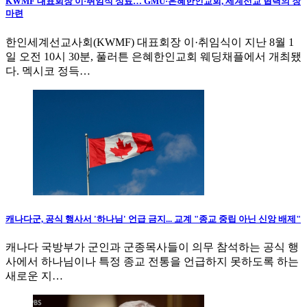
KWMF 대표회장 이·취임식 성료… GMU·은혜한인교회, 세계선교 협력의 장
마련
한인세계선교사회(KWMF) 대표회장 이·취임식이 지난 8월 1
일 오전 10시 30분, 풀러튼 은혜한인교회 웨딩채플에서 개최됐
다. 멕시코 정득…
캐나다군, 공식 행사서 '하나님' 언급 금지... 교계 "종교 중립 아닌 신앙 배제"
캐나다 국방부가 군인과 군종목사들이 의무 참석하는 공식 행
사에서 하나님이나 특정 종교 전통을 언급하지 못하도록 하는
새로운 지…