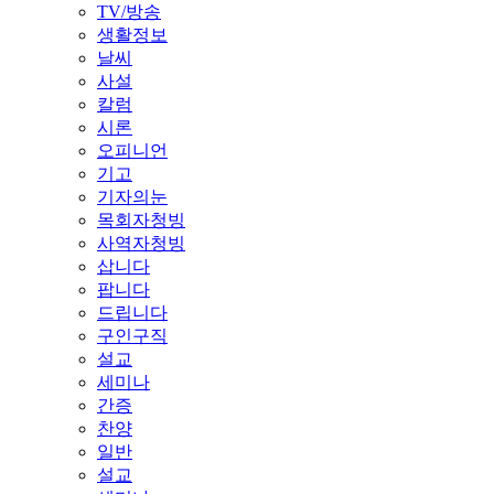
TV/방송
생활정보
날씨
사설
칼럼
시론
오피니언
기고
기자의눈
목회자청빙
사역자청빙
삽니다
팝니다
드립니다
구인구직
설교
세미나
간증
찬양
일반
설교