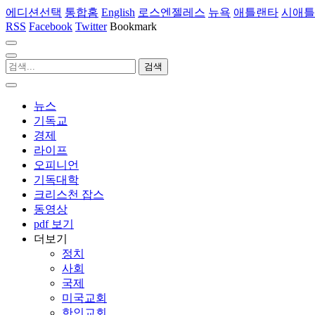
에디션선택
통합홈
English
로스엔젤레스
뉴욕
애틀랜타
시애틀
RSS
Facebook
Twitter
Bookmark
뉴스
기독교
경제
라이프
오피니언
기독대학
크리스천 잡스
동영상
pdf 보기
더보기
정치
사회
국제
미국교회
한인교회