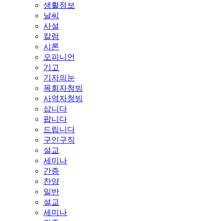
생활정보
날씨
사설
칼럼
시론
오피니언
기고
기자의눈
목회자청빙
사역자청빙
삽니다
팝니다
드립니다
구인구직
설교
세미나
간증
찬양
일반
설교
세미나