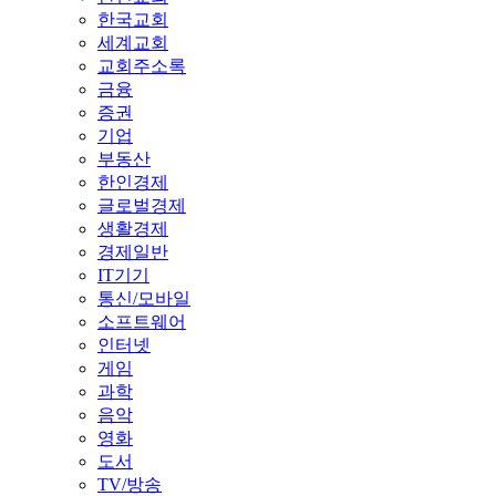
한국교회
세계교회
교회주소록
금융
증권
기업
부동산
한인경제
글로벌경제
생활경제
경제일반
IT기기
통신/모바일
소프트웨어
인터넷
게임
과학
음악
영화
도서
TV/방송