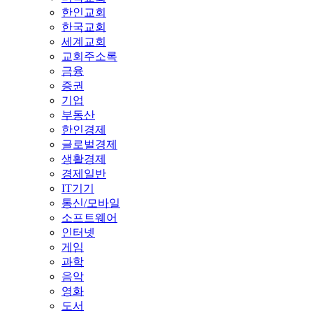
한인교회
한국교회
세계교회
교회주소록
금융
증권
기업
부동산
한인경제
글로벌경제
생활경제
경제일반
IT기기
통신/모바일
소프트웨어
인터넷
게임
과학
음악
영화
도서