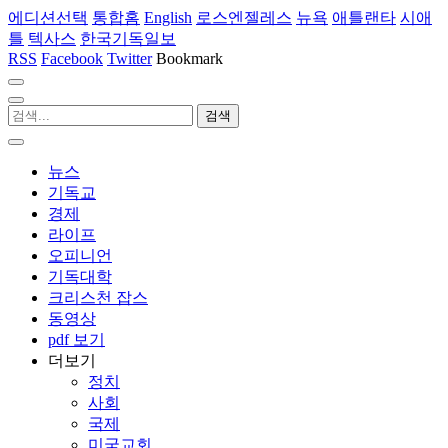
에디션선택
통합홈
English
로스엔젤레스
뉴욕
애틀랜타
시애
틀
텍사스
한국기독일보
RSS
Facebook
Twitter
Bookmark
뉴스
기독교
경제
라이프
오피니언
기독대학
크리스천 잡스
동영상
pdf 보기
더보기
정치
사회
국제
미국교회