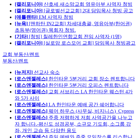
[캘리포니아]
산호세 새소망교회 영유아부 사역자 청빙
[캘리포니아]
[글로벌선교교회] 2대 담임목사 청빙 공고
[애틀랜타]
EM 사역자 청빙
[뉴욕]
[맨하탄 IN2교회] 차세대총괄, 영유아부(한어권)
초등부(영어권) 목회자 청빙.
[기타]
[청빙] 칠레한인연합교회 전임 사역자 (1명)
[캘리포니아]
[실로암 로스모어 교회] 담임목사 청빙광고
교회 부동산/렌트
부동산/렌트
[뉴저지]
선교사 숙소
[로스앤젤레스]
한인타운 5분거리 교회 장소 렌트합니다
[로스앤젤레스]
한인타운 5분거리 오피스 렌트합니다
[로스앤젤레스]
교회 서브리스 LA 한인타운 웨스턴 4가
와 5가 사이
[로스앤젤레스]
LA 한인타운 예배 공간 쉐어합니다
[로스앤젤레스]
웨어 하우스 (사무실, 비지니스)_Cypress
[로스앤젤레스]
주중 저렴하게 저희 사역공간을 나누고
자 합니다.-평신도 성경공부, 소규모 기도회, 소그룹 강
좌, 개인 교습 등 다양한 용도
[로스앤젤레스]
주일 예배와 주중 모임장소를 리스합니