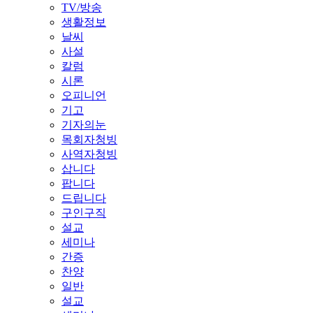
TV/방송
생활정보
날씨
사설
칼럼
시론
오피니언
기고
기자의눈
목회자청빙
사역자청빙
삽니다
팝니다
드립니다
구인구직
설교
세미나
간증
찬양
일반
설교