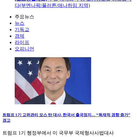
다(부엔나팍/풀러튼/애나하임 지역)
주요뉴스
뉴스
기독교
경제
라이프
오피니언
트럼프 1기 고위관리 모스 탄 대사, 한국서 출국정지… “독재적 경향 증가”
경고
트럼프 1기 행정부에서 미 국무부 국제형사사법대사