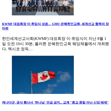
KWMF 대표회장 이·취임식 성료… GMU·은혜한인교회, 세계선교 협력의 장
마련
한인세계선교사회(KWMF) 대표회장 이·취임식이 지난 8월 1
일 오전 10시 30분, 풀러튼 은혜한인교회 웨딩채플에서 개최됐
다. 멕시코 정득…
캐나다군, 공식 행사서 '하나님' 언급 금지... 교계 "종교 중립 아닌 신앙 배제"