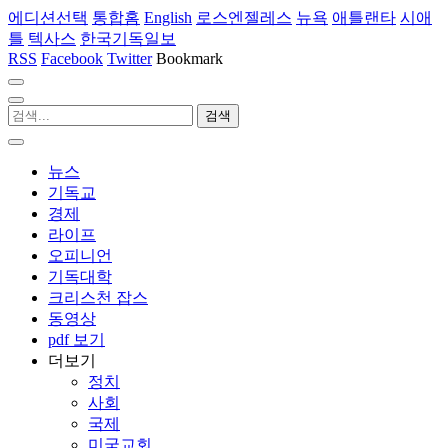
에디션선택
통합홈
English
로스엔젤레스
뉴욕
애틀랜타
시애
틀
텍사스
한국기독일보
RSS
Facebook
Twitter
Bookmark
뉴스
기독교
경제
라이프
오피니언
기독대학
크리스천 잡스
동영상
pdf 보기
더보기
정치
사회
국제
미국교회