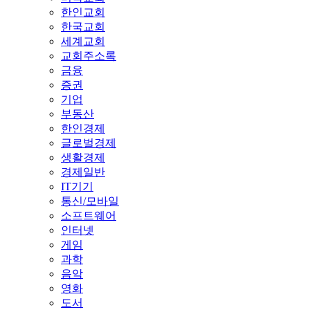
한인교회
한국교회
세계교회
교회주소록
금융
증권
기업
부동산
한인경제
글로벌경제
생활경제
경제일반
IT기기
통신/모바일
소프트웨어
인터넷
게임
과학
음악
영화
도서