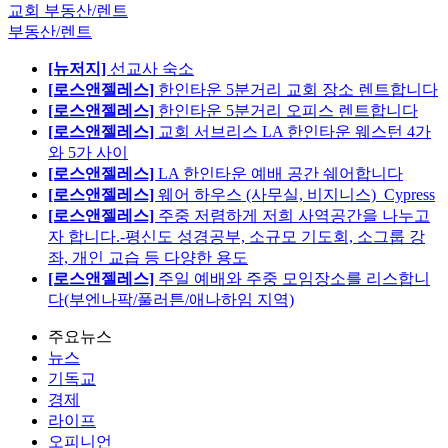
교회 부동산/렌트
부동산/렌트
[뉴저지]
선교사 숙소
[로스앤젤레스]
한인타운 5분거리 교회 장소 렌트합니다
[로스앤젤레스]
한인타운 5분거리 오피스 렌트합니다
[로스앤젤레스]
교회 서브리스 LA 한인타운 웨스턴 4가
와 5가 사이
[로스앤젤레스]
LA 한인타운 예배 공간 쉐어합니다
[로스앤젤레스]
웨어 하우스 (사무실, 비지니스)_Cypress
[로스앤젤레스]
주중 저렴하게 저희 사역공간을 나누고
자 합니다.-평신도 성경공부, 소규모 기도회, 소그룹 강
좌, 개인 교습 등 다양한 용도
[로스앤젤레스]
주일 예배와 주중 모임장소를 리스합니
다(부엔나팍/풀러튼/애나하임 지역)
주요뉴스
뉴스
기독교
경제
라이프
오피니언