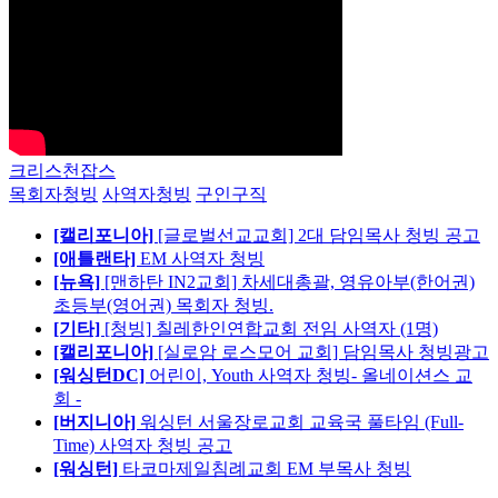
크리스천잡스
목회자청빙
사역자청빙
구인구직
[캘리포니아]
[글로벌선교교회] 2대 담임목사 청빙 공고
[애틀랜타]
EM 사역자 청빙
[뉴욕]
[맨하탄 IN2교회] 차세대총괄, 영유아부(한어권)
초등부(영어권) 목회자 청빙.
[기타]
[청빙] 칠레한인연합교회 전임 사역자 (1명)
[캘리포니아]
[실로암 로스모어 교회] 담임목사 청빙광고
[워싱턴DC]
어린이, Youth 사역자 청빙- 올네이션스 교
회 -
[버지니아]
워싱턴 서울장로교회 교육국 풀타임 (Full-
Time) 사역자 청빙 공고
[워싱턴]
타코마제일침례교회 EM 부목사 청빙