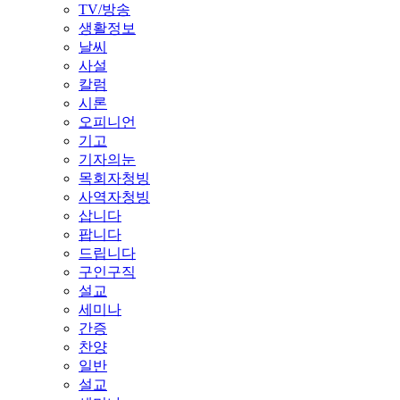
TV/방송
생활정보
날씨
사설
칼럼
시론
오피니언
기고
기자의눈
목회자청빙
사역자청빙
삽니다
팝니다
드립니다
구인구직
설교
세미나
간증
찬양
일반
설교