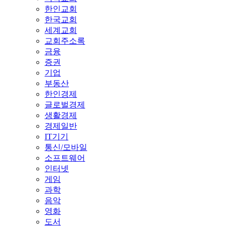
한인교회
한국교회
세계교회
교회주소록
금융
증권
기업
부동산
한인경제
글로벌경제
생활경제
경제일반
IT기기
통신/모바일
소프트웨어
인터넷
게임
과학
음악
영화
도서