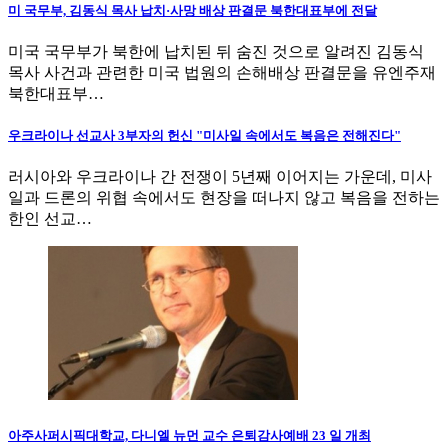
미 국무부, 김동식 목사 납치·사망 배상 판결문 북한대표부에 전달
미국 국무부가 북한에 납치된 뒤 숨진 것으로 알려진 김동식
목사 사건과 관련한 미국 법원의 손해배상 판결문을 유엔주재
북한대표부…
우크라이나 선교사 3부자의 헌신 "미사일 속에서도 복음은 전해진다"
러시아와 우크라이나 간 전쟁이 5년째 이어지는 가운데, 미사
일과 드론의 위협 속에서도 현장을 떠나지 않고 복음을 전하는
한인 선교…
아주사퍼시픽대학교, 다니엘 뉴먼 교수 은퇴감사예배 23 일 개최