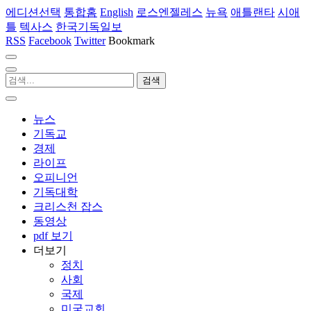
에디션선택
통합홈
English
로스엔젤레스
뉴욕
애틀랜타
시애
틀
텍사스
한국기독일보
RSS
Facebook
Twitter
Bookmark
뉴스
기독교
경제
라이프
오피니언
기독대학
크리스천 잡스
동영상
pdf 보기
더보기
정치
사회
국제
미국교회