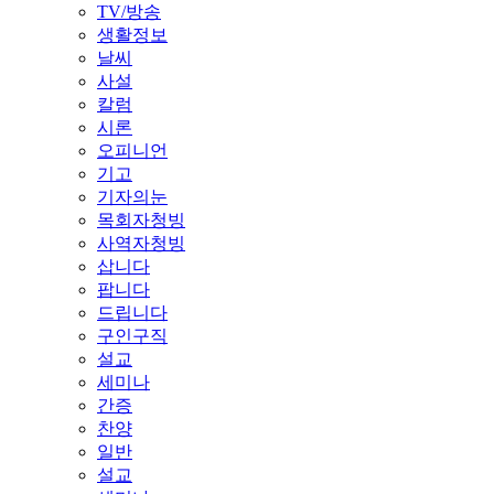
TV/방송
생활정보
날씨
사설
칼럼
시론
오피니언
기고
기자의눈
목회자청빙
사역자청빙
삽니다
팝니다
드립니다
구인구직
설교
세미나
간증
찬양
일반
설교