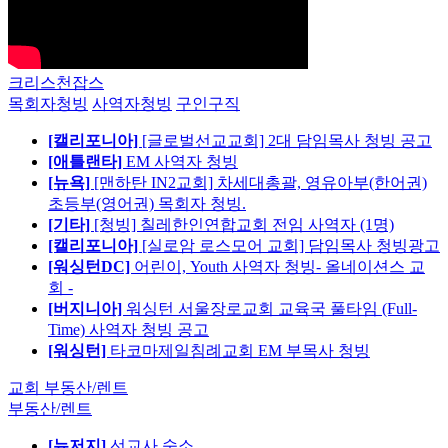
크리스천잡스
목회자청빙
사역자청빙
구인구직
[캘리포니아]
[글로벌선교교회] 2대 담임목사 청빙 공고
[애틀랜타]
EM 사역자 청빙
[뉴욕]
[맨하탄 IN2교회] 차세대총괄, 영유아부(한어권)
초등부(영어권) 목회자 청빙.
[기타]
[청빙] 칠레한인연합교회 전임 사역자 (1명)
[캘리포니아]
[실로암 로스모어 교회] 담임목사 청빙광고
[워싱턴DC]
어린이, Youth 사역자 청빙- 올네이션스 교
회 -
[버지니아]
워싱턴 서울장로교회 교육국 풀타임 (Full-
Time) 사역자 청빙 공고
[워싱턴]
타코마제일침례교회 EM 부목사 청빙
교회 부동산/렌트
부동산/렌트
[뉴저지]
선교사 숙소