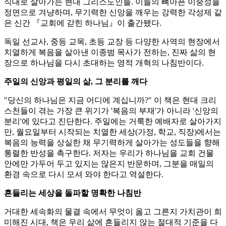
식대로 살아가는 현대 그리스도인들. 이들의 뼈아픈 이중성을
정면으로 겨냥하며, 무기력한 신앙을 깨우는 강력한 각성제 같
은 신간 『교회에 갇힌 하나님』이 출간됐다.
독일 선교사, 중등 교목, 초등 교장 등 다양한 사역의 현장에서
치열하게 복음을 살아낸 이종범 목사가 전하는, 진짜 삶의 현
장으로 하나님을 다시 초대하는 영적 개혁의 나침반이다.
주일의 신앙과 평일의 삶, 그 분리를 깨다
"당신의 하나님은 지금 어디에 계십니까?" 이 책은 현대 크리
스천들이 겪는 가장 큰 위기가 '복음의 부재'가 아니라 '신앙의
분리'에 있다고 진단한다. 주일에는 거룩한 예배자로 살아가지
만, 월요일부터 시작되는 치열한 세상(가정, 학교, 직장)에서는
복음의 능력을 상실한 채 무기력하게 살아가는 성도들을 향해
통렬한 반성을 촉구한다. 저자는 우리가 하나님을 교회 건물
안에만 가두어 두고 있지는 않은지 반문하며, 그분을 매일의
환경 속으로 다시 모셔 와야 한다고 역설한다.
흔들리는 세상을 돌파할 명확한 나침반
거대한 세속화의 물결 속에서 무엇이 옳고 그른지 가치관이 희
미해진 시대, 책은 우리 삶에 흔들리지 않는 절대적 기준을 다