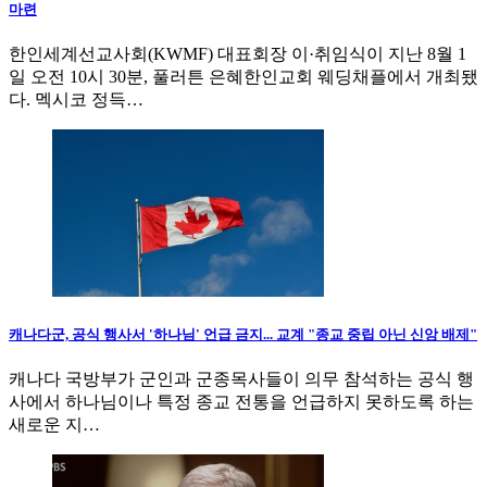
마련
한인세계선교사회(KWMF) 대표회장 이·취임식이 지난 8월 1
일 오전 10시 30분, 풀러튼 은혜한인교회 웨딩채플에서 개최됐
다. 멕시코 정득…
캐나다군, 공식 행사서 '하나님' 언급 금지... 교계 "종교 중립 아닌 신앙 배제"
캐나다 국방부가 군인과 군종목사들이 의무 참석하는 공식 행
사에서 하나님이나 특정 종교 전통을 언급하지 못하도록 하는
새로운 지…