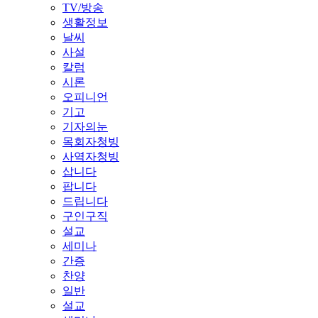
TV/방송
생활정보
날씨
사설
칼럼
시론
오피니언
기고
기자의눈
목회자청빙
사역자청빙
삽니다
팝니다
드립니다
구인구직
설교
세미나
간증
찬양
일반
설교