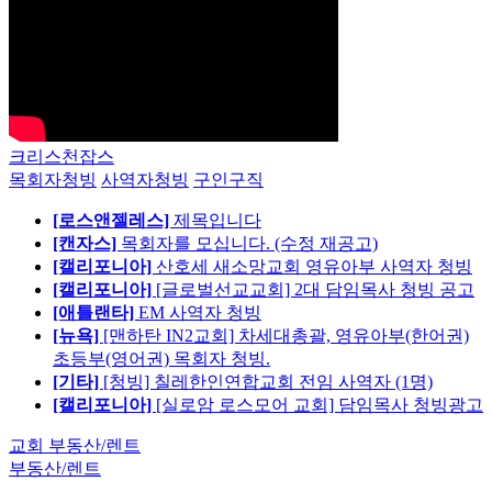
크리스천잡스
목회자청빙
사역자청빙
구인구직
[로스앤젤레스]
제목입니다
[캔자스]
목회자를 모십니다. (수정 재공고)
[캘리포니아]
산호세 새소망교회 영유아부 사역자 청빙
[캘리포니아]
[글로벌선교교회] 2대 담임목사 청빙 공고
[애틀랜타]
EM 사역자 청빙
[뉴욕]
[맨하탄 IN2교회] 차세대총괄, 영유아부(한어권)
초등부(영어권) 목회자 청빙.
[기타]
[청빙] 칠레한인연합교회 전임 사역자 (1명)
[캘리포니아]
[실로암 로스모어 교회] 담임목사 청빙광고
교회 부동산/렌트
부동산/렌트