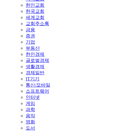
한인교회
한국교회
세계교회
교회주소록
금융
증권
기업
부동산
한인경제
글로벌경제
생활경제
경제일반
IT기기
통신/모바일
소프트웨어
인터넷
게임
과학
음악
영화
도서