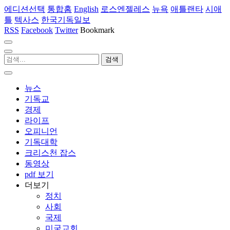
에디션선택
통합홈
English
로스엔젤레스
뉴욕
애틀랜타
시애
틀
텍사스
한국기독일보
RSS
Facebook
Twitter
Bookmark
뉴스
기독교
경제
라이프
오피니언
기독대학
크리스천 잡스
동영상
pdf 보기
더보기
정치
사회
국제
미국교회