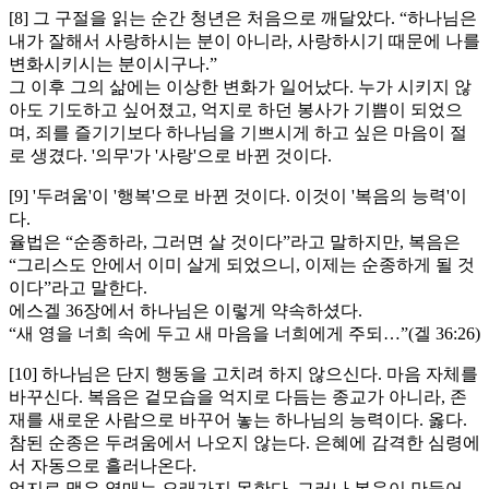
[8] 그 구절을 읽는 순간 청년은 처음으로 깨달았다. “하나님은
내가 잘해서 사랑하시는 분이 아니라, 사랑하시기 때문에 나를
변화시키시는 분이시구나.”
그 이후 그의 삶에는 이상한 변화가 일어났다. 누가 시키지 않
아도 기도하고 싶어졌고, 억지로 하던 봉사가 기쁨이 되었으
며, 죄를 즐기기보다 하나님을 기쁘시게 하고 싶은 마음이 절
로 생겼다. '의무'가 '사랑'으로 바뀐 것이다.
[9] '두려움'이 '행복'으로 바뀐 것이다. 이것이 '복음의 능력'이
다.
율법은 “순종하라, 그러면 살 것이다”라고 말하지만, 복음은
“그리스도 안에서 이미 살게 되었으니, 이제는 순종하게 될 것
이다”라고 말한다.
에스겔 36장에서 하나님은 이렇게 약속하셨다.
“새 영을 너희 속에 두고 새 마음을 너희에게 주되…”(겔 36:26)
[10] 하나님은 단지 행동을 고치려 하지 않으신다. 마음 자체를
바꾸신다. 복음은 겉모습을 억지로 다듬는 종교가 아니라, 존
재를 새로운 사람으로 바꾸어 놓는 하나님의 능력이다. 옳다.
참된 순종은 두려움에서 나오지 않는다. 은혜에 감격한 심령에
서 자동으로 흘러나온다.
억지로 맺은 열매는 오래가지 못한다. 그러나 복음이 만들어