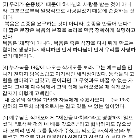
[3] 우리가 순종했기 때문에 하나님의 사랑을 받는 것이 아니
라, 그분으로부터 일방적으로 사랑받았기 때문에 순종하는 것
이다.
“복음은 순종을 요구하는 것이 아니라, 순종을 만들어 낸다.”
이 짧은 문장은 복음의 본질을 놀라울 만큼 정확하게 설명하고
있다.
복음은 '채찍'이 아니다. 복음은 죽은 심장을 다시 뛰게 만드는
힘이요 생명이다. 왜냐하면 먼저 하나님이 먼저 우리를 사랑하
셨기 때문이다.
[4] 누가복음 19장에 나오는 삭개오를 보라. 그는 예수님을 만
나기 전까지 탐욕스럽고 이기적인 세리장이었다. 동족들의 고
혈을 빨아먹고 살았고, 돈이라면 그 무엇과도 바꿀 수 없는 자
였다. 그런데 예수님께서 그의 집에 들어오셨을 때 삭개오는
갑자기 이렇게 고백한다.
“내 소유의 절반을 가난한 자들에게 주겠사오며…”(눅 19:8).
천하의 구두쇠 삭개오로서는 결코 있을 수 없는 일이었다.
[5] 예수님은 삭개오에게 “재산을 바치라”라고 명령하지 않으
셨다. “토색한 것의 네 배를 갚으라.”라고 협박하지도 않으셨
다. 오히려 먼저 그를 찾아가 주셨고, 의로운 자(삭개오)라 부
르셨고, 집으로 가서 머물러야 하겠다고 하셨다. 이보다 더 큰