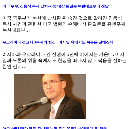
미 국무부, 김동식 목사 납치·사망 배상 판결문 북한대표부에 전달
미국 국무부가 북한에 납치된 뒤 숨진 것으로 알려진 김동식
목사 사건과 관련한 미국 법원의 손해배상 판결문을 유엔주재
북한대표부…
우크라이나 선교사 3부자의 헌신 "미사일 속에서도 복음은 전해진다"
러시아와 우크라이나 간 전쟁이 5년째 이어지는 가운데, 미사
일과 드론의 위협 속에서도 현장을 떠나지 않고 복음을 전하는
한인 선교…
아주사퍼시픽대학교, 다니엘 뉴먼 교수 은퇴감사예배 23 일 개최