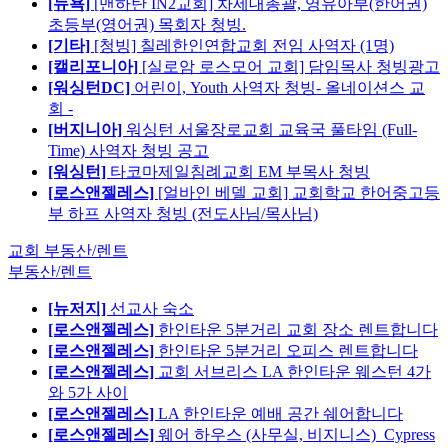
[뉴욕]
[맨하탄 IN2교회] 차세대총괄, 영유아부(한어권)
초등부(영어권) 목회자 청빙.
[기타]
[청빙] 칠레한인연합교회 전임 사역자 (1명)
[캘리포니아]
[실로암 로스모어 교회] 담임목사 청빙광고
[워싱턴DC]
어린이, Youth 사역자 청빙- 올네이션스 교
회 -
[버지니아]
워싱턴 서울장로교회 교육국 풀타임 (Full-
Time) 사역자 청빙 공고
[워싱턴]
타코마제일침례교회 EM 부목사 청빙
[로스앤젤레스]
[얼바인 베델 교회] 교회학교 한어중고등
부 하프 사역자 청빙 (전도사님/목사님)
교회 부동산/렌트
부동산/렌트
[뉴저지]
선교사 숙소
[로스앤젤레스]
한인타운 5분거리 교회 장소 렌트합니다
[로스앤젤레스]
한인타운 5분거리 오피스 렌트합니다
[로스앤젤레스]
교회 서브리스 LA 한인타운 웨스턴 4가
와 5가 사이
[로스앤젤레스]
LA 한인타운 예배 공간 쉐어합니다
[로스앤젤레스]
웨어 하우스 (사무실, 비지니스)_Cypress