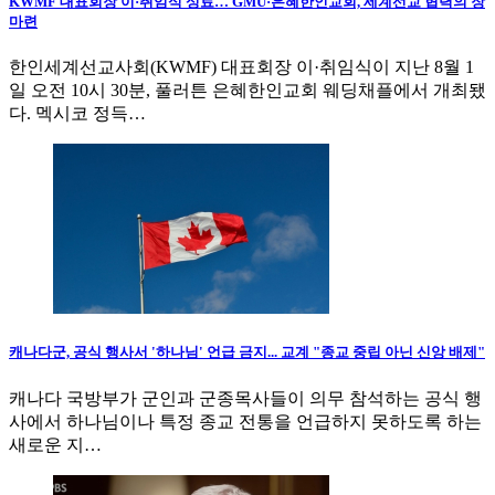
KWMF 대표회장 이·취임식 성료… GMU·은혜한인교회, 세계선교 협력의 장
마련
한인세계선교사회(KWMF) 대표회장 이·취임식이 지난 8월 1
일 오전 10시 30분, 풀러튼 은혜한인교회 웨딩채플에서 개최됐
다. 멕시코 정득…
캐나다군, 공식 행사서 '하나님' 언급 금지... 교계 "종교 중립 아닌 신앙 배제"
캐나다 국방부가 군인과 군종목사들이 의무 참석하는 공식 행
사에서 하나님이나 특정 종교 전통을 언급하지 못하도록 하는
새로운 지…