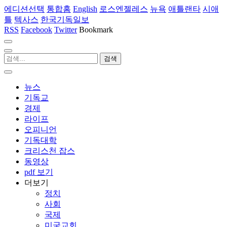
에디션선택
통합홈
English
로스엔젤레스
뉴욕
애틀랜타
시애
틀
텍사스
한국기독일보
RSS
Facebook
Twitter
Bookmark
뉴스
기독교
경제
라이프
오피니언
기독대학
크리스천 잡스
동영상
pdf 보기
더보기
정치
사회
국제
미국교회