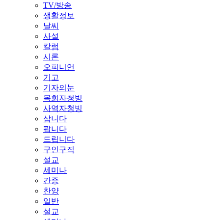
TV/방송
생활정보
날씨
사설
칼럼
시론
오피니언
기고
기자의눈
목회자청빙
사역자청빙
삽니다
팝니다
드립니다
구인구직
설교
세미나
간증
찬양
일반
설교