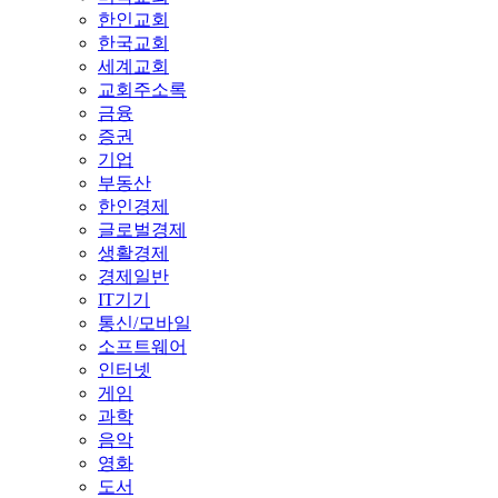
한인교회
한국교회
세계교회
교회주소록
금융
증권
기업
부동산
한인경제
글로벌경제
생활경제
경제일반
IT기기
통신/모바일
소프트웨어
인터넷
게임
과학
음악
영화
도서