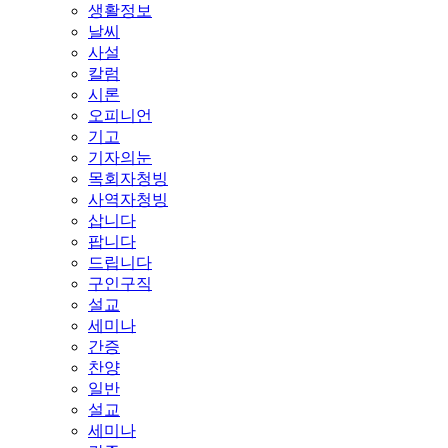
생활정보
날씨
사설
칼럼
시론
오피니언
기고
기자의눈
목회자청빙
사역자청빙
삽니다
팝니다
드립니다
구인구직
설교
세미나
간증
찬양
일반
설교
세미나