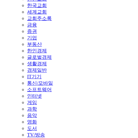
한국교회
세계교회
교회주소록
금융
증권
기업
부동산
한인경제
글로벌경제
생활경제
경제일반
IT기기
통신/모바일
소프트웨어
인터넷
게임
과학
음악
영화
도서
TV/방송