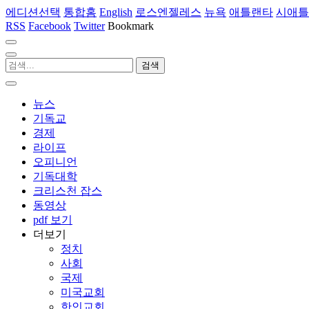
에디션선택
통합홈
English
로스엔젤레스
뉴욕
애틀랜타
시애틀
RSS
Facebook
Twitter
Bookmark
뉴스
기독교
경제
라이프
오피니언
기독대학
크리스천 잡스
동영상
pdf 보기
더보기
정치
사회
국제
미국교회
한인교회