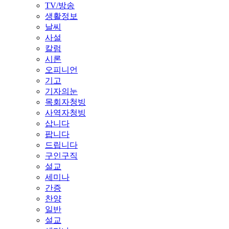
TV/방송
생활정보
날씨
사설
칼럼
시론
오피니언
기고
기자의눈
목회자청빙
사역자청빙
삽니다
팝니다
드립니다
구인구직
설교
세미나
간증
찬양
일반
설교