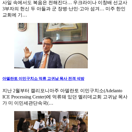
사일 속에서도 복음은 전해진다… 우크라이나 이창배 선교사
3부자의 헌신 두 아들과 군 장병·난민·고아 섬겨… 미주 한인
교회에 기…
아델란토 이민구치소 억류 고귀남 목사 전격 석방
지난 2월부터 캘리포니아주 아델란토 이민구치소(Adelanto
ICE Processing Center)에 억류돼 있던 멜리데교회 고귀남 목사
가 미 이민세관단속국(…