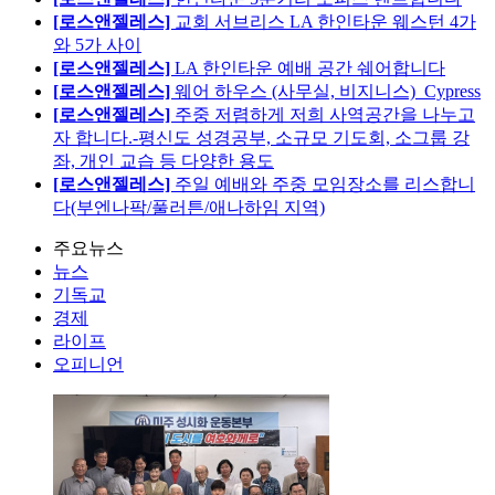
[로스앤젤레스]
교회 서브리스 LA 한인타운 웨스턴 4가
와 5가 사이
[로스앤젤레스]
LA 한인타운 예배 공간 쉐어합니다
[로스앤젤레스]
웨어 하우스 (사무실, 비지니스)_Cypress
[로스앤젤레스]
주중 저렴하게 저희 사역공간을 나누고
자 합니다.-평신도 성경공부, 소규모 기도회, 소그룹 강
좌, 개인 교습 등 다양한 용도
[로스앤젤레스]
주일 예배와 주중 모임장소를 리스합니
다(부엔나팍/풀러튼/애나하임 지역)
주요뉴스
뉴스
기독교
경제
라이프
오피니언