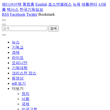
에디션선택
통합홈
English
로스엔젤레스
뉴욕
애틀랜타
시애
틀
텍사스
한국기독일보
RSS
Facebook
Twitter
Bookmark
뉴스
기독교
경제
라이프
오피니언
기독대학
크리스천 잡스
동영상
pdf 보기
더보기
정치
사회
국제
미국교회