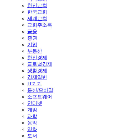
한인교회
한국교회
세계교회
교회주소록
금융
증권
기업
부동산
한인경제
글로벌경제
생활경제
경제일반
IT기기
통신/모바일
소프트웨어
인터넷
게임
과학
음악
영화
도서