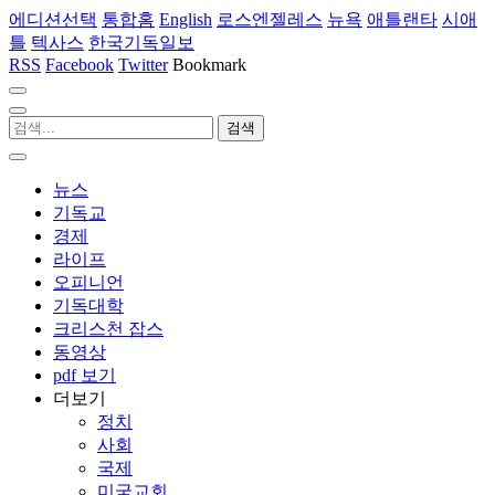
에디션선택
통합홈
English
로스엔젤레스
뉴욕
애틀랜타
시애
틀
텍사스
한국기독일보
RSS
Facebook
Twitter
Bookmark
뉴스
기독교
경제
라이프
오피니언
기독대학
크리스천 잡스
동영상
pdf 보기
더보기
정치
사회
국제
미국교회