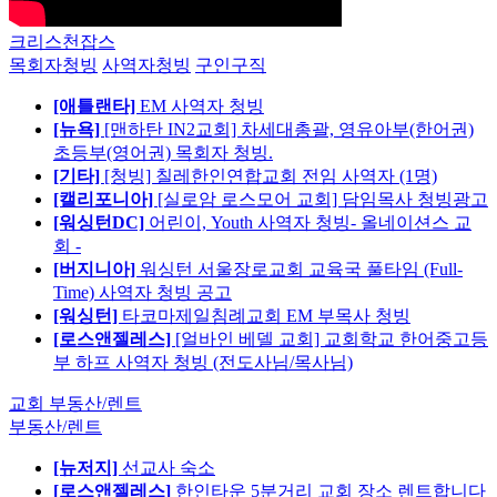
크리스천잡스
목회자청빙
사역자청빙
구인구직
[애틀랜타]
EM 사역자 청빙
[뉴욕]
[맨하탄 IN2교회] 차세대총괄, 영유아부(한어권)
초등부(영어권) 목회자 청빙.
[기타]
[청빙] 칠레한인연합교회 전임 사역자 (1명)
[캘리포니아]
[실로암 로스모어 교회] 담임목사 청빙광고
[워싱턴DC]
어린이, Youth 사역자 청빙- 올네이션스 교
회 -
[버지니아]
워싱턴 서울장로교회 교육국 풀타임 (Full-
Time) 사역자 청빙 공고
[워싱턴]
타코마제일침례교회 EM 부목사 청빙
[로스앤젤레스]
[얼바인 베델 교회] 교회학교 한어중고등
부 하프 사역자 청빙 (전도사님/목사님)
교회 부동산/렌트
부동산/렌트
[뉴저지]
선교사 숙소
[로스앤젤레스]
한인타운 5분거리 교회 장소 렌트합니다