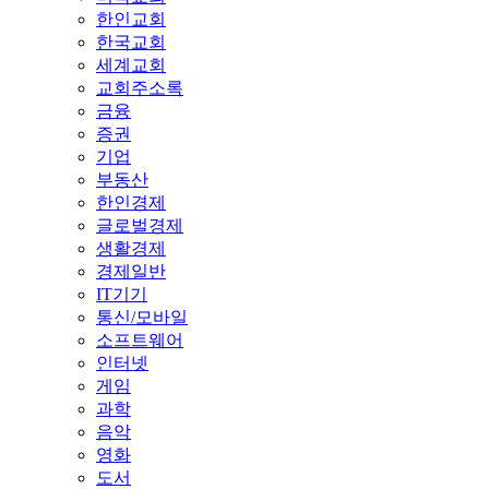
한인교회
한국교회
세계교회
교회주소록
금융
증권
기업
부동산
한인경제
글로벌경제
생활경제
경제일반
IT기기
통신/모바일
소프트웨어
인터넷
게임
과학
음악
영화
도서