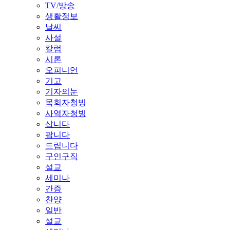
TV/방송
생활정보
날씨
사설
칼럼
시론
오피니언
기고
기자의눈
목회자청빙
사역자청빙
삽니다
팝니다
드립니다
구인구직
설교
세미나
간증
찬양
일반
설교