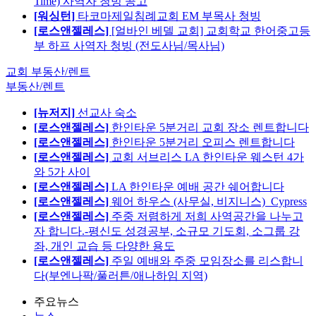
Time) 사역자 청빙 공고
[워싱턴]
타코마제일침례교회 EM 부목사 청빙
[로스앤젤레스]
[얼바인 베델 교회] 교회학교 한어중고등
부 하프 사역자 청빙 (전도사님/목사님)
교회 부동산/렌트
부동산/렌트
[뉴저지]
선교사 숙소
[로스앤젤레스]
한인타운 5분거리 교회 장소 렌트합니다
[로스앤젤레스]
한인타운 5분거리 오피스 렌트합니다
[로스앤젤레스]
교회 서브리스 LA 한인타운 웨스턴 4가
와 5가 사이
[로스앤젤레스]
LA 한인타운 예배 공간 쉐어합니다
[로스앤젤레스]
웨어 하우스 (사무실, 비지니스)_Cypress
[로스앤젤레스]
주중 저렴하게 저희 사역공간을 나누고
자 합니다.-평신도 성경공부, 소규모 기도회, 소그룹 강
좌, 개인 교습 등 다양한 용도
[로스앤젤레스]
주일 예배와 주중 모임장소를 리스합니
다(부엔나팍/풀러튼/애나하임 지역)
주요뉴스