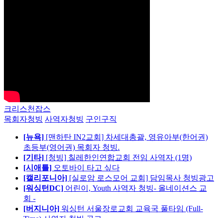
크리스천잡스
목회자청빙
사역자청빙
구인구직
[뉴욕]
[맨하탄 IN2교회] 차세대총괄, 영유아부(한어권)
초등부(영어권) 목회자 청빙.
[기타]
[청빙] 칠레한인연합교회 전임 사역자 (1명)
[시애틀]
오토바이 타고 싶다
[캘리포니아]
[실로암 로스모어 교회] 담임목사 청빙광고
[워싱턴DC]
어린이, Youth 사역자 청빙- 올네이션스 교
회 -
[버지니아]
워싱턴 서울장로교회 교육국 풀타임 (Full-