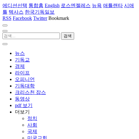
에디션선택
통합홈
English
로스엔젤레스
뉴욕
애틀랜타
시애
틀
텍사스
한국기독일보
RSS
Facebook
Twitter
Bookmark
뉴스
기독교
경제
라이프
오피니언
기독대학
크리스천 잡스
동영상
pdf 보기
더보기
정치
사회
국제
미국교회