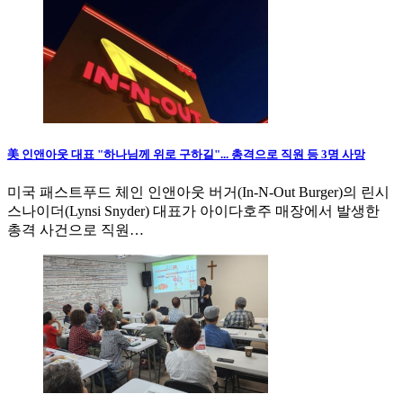
美 인앤아웃 대표 "하나님께 위로 구하길"... 총격으로 직원 등 3명 사망
미국 패스트푸드 체인 인앤아웃 버거(In-N-Out Burger)의 린시
스나이더(Lynsi Snyder) 대표가 아이다호주 매장에서 발생한
총격 사건으로 직원…