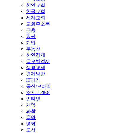
한인교회
한국교회
세계교회
교회주소록
금융
증권
기업
부동산
한인경제
글로벌경제
생활경제
경제일반
IT기기
통신/모바일
소프트웨어
인터넷
게임
과학
음악
영화
도서