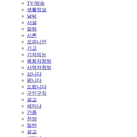
TV/방송
생활정보
날씨
사설
칼럼
시론
오피니언
기고
기자의눈
목회자청빙
사역자청빙
삽니다
팝니다
드립니다
구인구직
설교
세미나
간증
찬양
일반
설교