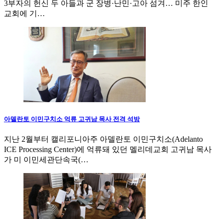
3부자의 헌신 두 아들과 군 장병·난민·고아 섬겨… 미주 한인
교회에 기…
아델란토 이민구치소 억류 고귀남 목사 전격 석방
지난 2월부터 캘리포니아주 아델란토 이민구치소(Adelanto
ICE Processing Center)에 억류돼 있던 멜리데교회 고귀남 목사
가 미 이민세관단속국(…