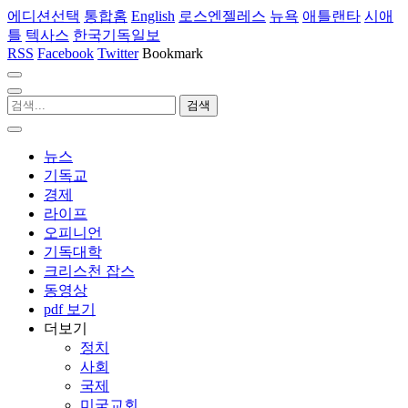
에디션선택
통합홈
English
로스엔젤레스
뉴욕
애틀랜타
시애
틀
텍사스
한국기독일보
RSS
Facebook
Twitter
Bookmark
뉴스
기독교
경제
라이프
오피니언
기독대학
크리스천 잡스
동영상
pdf 보기
더보기
정치
사회
국제
미국교회