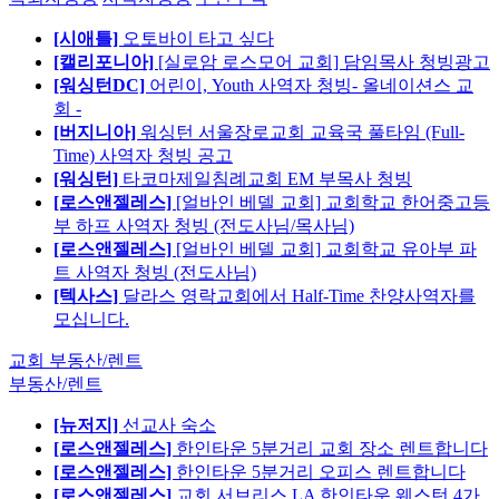
[시애틀]
오토바이 타고 싶다
[캘리포니아]
[실로암 로스모어 교회] 담임목사 청빙광고
[워싱턴DC]
어린이, Youth 사역자 청빙- 올네이션스 교
회 -
[버지니아]
워싱턴 서울장로교회 교육국 풀타임 (Full-
Time) 사역자 청빙 공고
[워싱턴]
타코마제일침례교회 EM 부목사 청빙
[로스앤젤레스]
[얼바인 베델 교회] 교회학교 한어중고등
부 하프 사역자 청빙 (전도사님/목사님)
[로스앤젤레스]
[얼바인 베델 교회] 교회학교 유아부 파
트 사역자 청빙 (전도사님)
[텍사스]
달라스 영락교회에서 Half-Time 찬양사역자를
모십니다.
교회 부동산/렌트
부동산/렌트
[뉴저지]
선교사 숙소
[로스앤젤레스]
한인타운 5분거리 교회 장소 렌트합니다
[로스앤젤레스]
한인타운 5분거리 오피스 렌트합니다
[로스앤젤레스]
교회 서브리스 LA 한인타운 웨스턴 4가