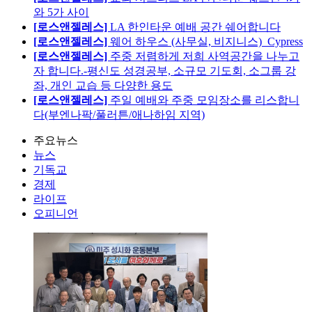
와 5가 사이
[로스앤젤레스]
LA 한인타운 예배 공간 쉐어합니다
[로스앤젤레스]
웨어 하우스 (사무실, 비지니스)_Cypress
[로스앤젤레스]
주중 저렴하게 저희 사역공간을 나누고
자 합니다.-평신도 성경공부, 소규모 기도회, 소그룹 강
좌, 개인 교습 등 다양한 용도
[로스앤젤레스]
주일 예배와 주중 모임장소를 리스합니
다(부엔나팍/풀러튼/애나하임 지역)
주요뉴스
뉴스
기독교
경제
라이프
오피니언