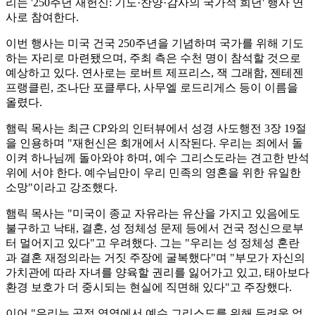
리는 '250주년 재헌신: 기도·찬양·감사의 국가적 희년' 행사 연
사로 참여한다.
이번 행사는 미국 건국 250주년을 기념하며 국가를 위해 기도
하는 자리로 마련됐으며, 주최 측은 수천 명이 참석할 것으로
예상하고 있다. 연사로는 로버트 제프리스, 잭 그래함, 젠테젠
프랭클린, 조나단 포클루다, 사무엘 로드리게스 등이 이름을
올렸다.
햄릭 목사는 최근 CP와의 인터뷰에서 성경 사도행전 3장 19절
을 인용하며 "재헌신은 회개에서 시작된다. 우리는 죄에서 돌
이켜 하나님께 돌아와야 하며, 예수 그리스도라는 견고한 반석
위에 서야 한다. 예수님만이 우리 민족의 영혼을 위한 유일한
소망"이라고 강조했다.
햄릭 목사는 "미국이 종교 자유라는 유산을 가지고 있음에도
불구하고 낙태, 결혼, 성 정체성 문제 등에서 건국 정신으로부
터 멀어지고 있다"고 우려했다. 그는 "우리는 성 정체성 혼란
과 결혼 재정의라는 거짓 주장에 굴복했다"며 "부모가 자신의
가치관에 따라 자녀를 양육할 권리를 잃어가고 있고, 태아보다
환경 보호가 더 중시되는 현실에 직면해 있다"고 주장했다.
이어 "우리는 공적 영역에서 예수 그리스도를 위해 두려움 없