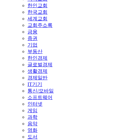
한인교회
한국교회
세계교회
교회주소록
금융
증권
기업
부동산
한인경제
글로벌경제
생활경제
경제일반
IT기기
통신/모바일
소프트웨어
인터넷
게임
과학
음악
영화
도서