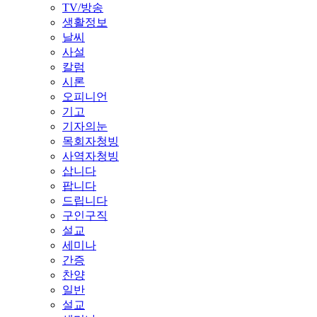
TV/방송
생활정보
날씨
사설
칼럼
시론
오피니언
기고
기자의눈
목회자청빙
사역자청빙
삽니다
팝니다
드립니다
구인구직
설교
세미나
간증
찬양
일반
설교