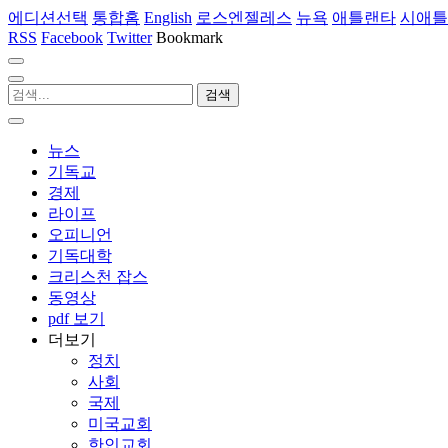
에디션선택
통합홈
English
로스엔젤레스
뉴욕
애틀랜타
시애틀
RSS
Facebook
Twitter
Bookmark
뉴스
기독교
경제
라이프
오피니언
기독대학
크리스천 잡스
동영상
pdf 보기
더보기
정치
사회
국제
미국교회
한인교회