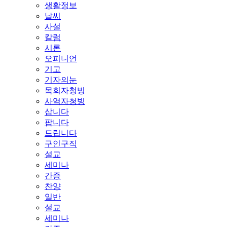
생활정보
날씨
사설
칼럼
시론
오피니언
기고
기자의눈
목회자청빙
사역자청빙
삽니다
팝니다
드립니다
구인구직
설교
세미나
간증
찬양
일반
설교
세미나