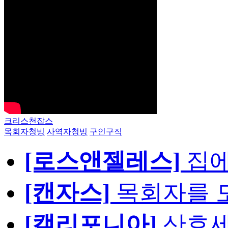
크리스천잡스
목회자청빙
사역자청빙
구인구직
[로스앤젤레스]
집에
[캔자스]
목회자를 모
[캘리포니아]
산호세