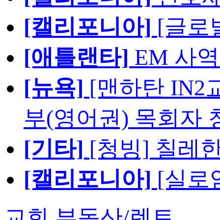
[캘리포니아]
[글로
[애틀랜타]
EM 사
[뉴욕]
[맨하탄 IN
부(영어권) 목회자 
[기타]
[청빙] 칠레
[캘리포니아]
[실로
교회 부동산/렌트