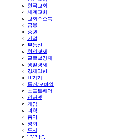
한국교회
세계교회
교회주소록
금융
증권
기업
부동산
한인경제
글로벌경제
생활경제
경제일반
IT기기
통신/모바일
소프트웨어
인터넷
게임
과학
음악
영화
도서
TV/방송