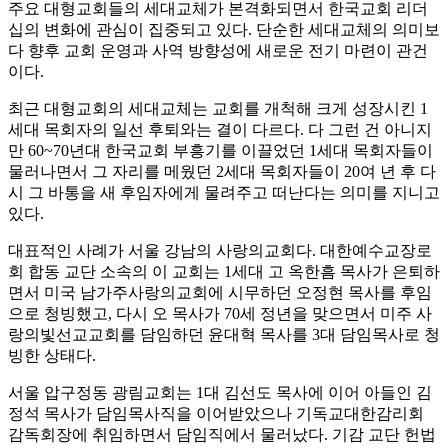
주요 대형교회들의 세대교체가 본격화되면서 한국교회 리더
십의 변화에 관심이 집중되고 있다. 단순한 세대교체의 의미보
다 향후 교회 운영과 사역 방향성에 새로운 전기 마련이 관건
이다.
최근 대형교회의 세대교체는 교회를 개척해 크게 성장시킨 1
세대 목회자의 일선 후퇴와는 결이 다르다. 다 그런 건 아니지
만 60~70년대 한국교회 부흥기를 이끌었던 1세대 목회자들이
물러나면서 그 자리를 메웠던 2세대 목회자들이 20여 년 후 다
시 그 바통을 새 후임자에게 물려주고 떠난다는 의미를 지니고
있다.
대표적인 사례가 서울 강남의 사랑의교회다. 대한예수교장로
회 합동 교단 소속의 이 교회는 1세대 고 옥한흠 목사가 은퇴하
면서 미국 남가주사랑의교회에 시무하던 오정현 목사를 후임
으로 청빙했고, 다시 오 목사가 70세 정년을 맞으면서 미주 사
랑의빛선교교회를 담임하던 윤대혁 목사를 3대 담임목사로 청
빙한 상태다.
서울 압구정동 광림교회는 1대 김선도 목사에 이어 아들인 김
정석 목사가 담임목사직을 이어받았으나 기독교대한감리회
감독회장에 취임하면서 담임직에서 물러났다. 기감 교단 헌법