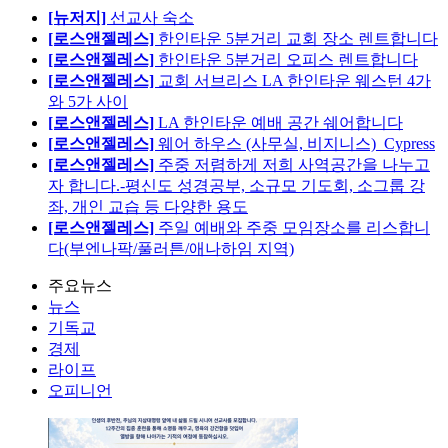
[뉴저지]
선교사 숙소
[로스앤젤레스]
한인타운 5분거리 교회 장소 렌트합니다
[로스앤젤레스]
한인타운 5분거리 오피스 렌트합니다
[로스앤젤레스]
교회 서브리스 LA 한인타운 웨스턴 4가
와 5가 사이
[로스앤젤레스]
LA 한인타운 예배 공간 쉐어합니다
[로스앤젤레스]
웨어 하우스 (사무실, 비지니스)_Cypress
[로스앤젤레스]
주중 저렴하게 저희 사역공간을 나누고
자 합니다.-평신도 성경공부, 소규모 기도회, 소그룹 강
좌, 개인 교습 등 다양한 용도
[로스앤젤레스]
주일 예배와 주중 모임장소를 리스합니
다(부엔나팍/풀러튼/애나하임 지역)
주요뉴스
뉴스
기독교
경제
라이프
오피니언