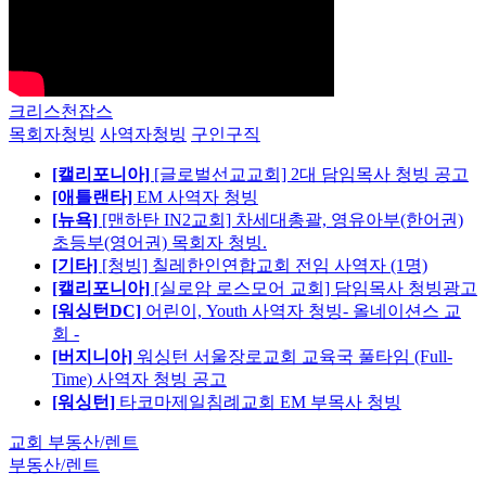
크리스천잡스
목회자청빙
사역자청빙
구인구직
[캘리포니아]
[글로벌선교교회] 2대 담임목사 청빙 공고
[애틀랜타]
EM 사역자 청빙
[뉴욕]
[맨하탄 IN2교회] 차세대총괄, 영유아부(한어권)
초등부(영어권) 목회자 청빙.
[기타]
[청빙] 칠레한인연합교회 전임 사역자 (1명)
[캘리포니아]
[실로암 로스모어 교회] 담임목사 청빙광고
[워싱턴DC]
어린이, Youth 사역자 청빙- 올네이션스 교
회 -
[버지니아]
워싱턴 서울장로교회 교육국 풀타임 (Full-
Time) 사역자 청빙 공고
[워싱턴]
타코마제일침례교회 EM 부목사 청빙
교회 부동산/렌트
부동산/렌트