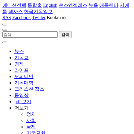
에디션선택
통합홈
English
로스엔젤레스
뉴욕
애틀랜타
시애
틀
텍사스
한국기독일보
RSS
Facebook
Twitter
Bookmark
뉴스
기독교
경제
라이프
오피니언
기독대학
크리스천 잡스
동영상
pdf 보기
더보기
정치
사회
국제
미국교회