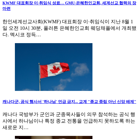
KWMF 대표회장 이·취임식 성료… GMU·은혜한인교회, 세계선교 협력의 장
마련
한인세계선교사회(KWMF) 대표회장 이·취임식이 지난 8월 1
일 오전 10시 30분, 풀러튼 은혜한인교회 웨딩채플에서 개최됐
다. 멕시코 정득…
캐나다군, 공식 행사서 '하나님' 언급 금지... 교계 "종교 중립 아닌 신앙 배제"
캐나다 국방부가 군인과 군종목사들이 의무 참석하는 공식 행
사에서 하나님이나 특정 종교 전통을 언급하지 못하도록 하는
새로운 지…