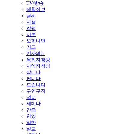
TV/방송
생활정보
날씨
사설
칼럼
시론
오피니언
기고
기자의눈
목회자청빙
사역자청빙
삽니다
팝니다
드립니다
구인구직
설교
세미나
간증
찬양
일반
설교