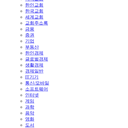
한인교회
한국교회
세계교회
교회주소록
금융
증권
기업
부동산
한인경제
글로벌경제
생활경제
경제일반
IT기기
통신/모바일
소프트웨어
인터넷
게임
과학
음악
영화
도서