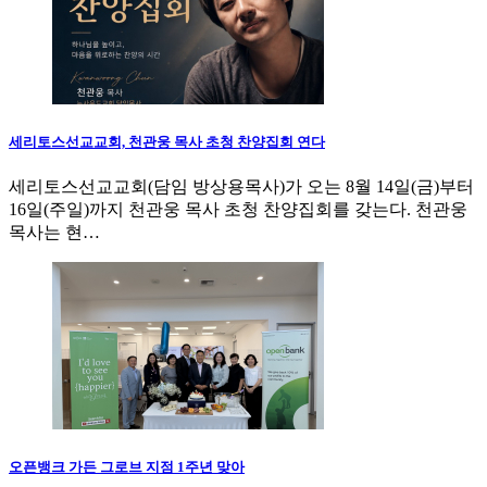
세리토스선교교회, 천관웅 목사 초청 찬양집회 연다
세리토스선교교회(담임 방상용목사)가 오는 8월 14일(금)부터
16일(주일)까지 천관웅 목사 초청 찬양집회를 갖는다. 천관웅
목사는 현…
오픈뱅크 가든 그로브 지점 1주년 맞아