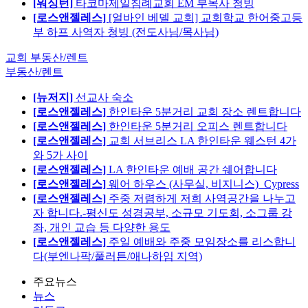
[워싱턴]
타코마제일침례교회 EM 부목사 청빙
[로스앤젤레스]
[얼바인 베델 교회] 교회학교 한어중고등
부 하프 사역자 청빙 (전도사님/목사님)
교회 부동산/렌트
부동산/렌트
[뉴저지]
선교사 숙소
[로스앤젤레스]
한인타운 5분거리 교회 장소 렌트합니다
[로스앤젤레스]
한인타운 5분거리 오피스 렌트합니다
[로스앤젤레스]
교회 서브리스 LA 한인타운 웨스턴 4가
와 5가 사이
[로스앤젤레스]
LA 한인타운 예배 공간 쉐어합니다
[로스앤젤레스]
웨어 하우스 (사무실, 비지니스)_Cypress
[로스앤젤레스]
주중 저렴하게 저희 사역공간을 나누고
자 합니다.-평신도 성경공부, 소규모 기도회, 소그룹 강
좌, 개인 교습 등 다양한 용도
[로스앤젤레스]
주일 예배와 주중 모임장소를 리스합니
다(부엔나팍/풀러튼/애나하임 지역)
주요뉴스
뉴스