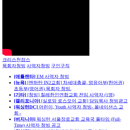
크리스천잡스
목회자청빙
사역자청빙
구인구직
[애틀랜타]
EM 사역자 청빙
[뉴욕]
[맨하탄 IN2교회] 차세대총괄, 영유아부(한어권)
초등부(영어권) 목회자 청빙.
[기타]
[청빙] 칠레한인연합교회 전임 사역자 (1명)
[캘리포니아]
[실로암 로스모어 교회] 담임목사 청빙광고
[워싱턴DC]
어린이, Youth 사역자 청빙- 올네이션스 교
회 -
[버지니아]
워싱턴 서울장로교회 교육국 풀타임 (Full-
Time) 사역자 청빙 공고