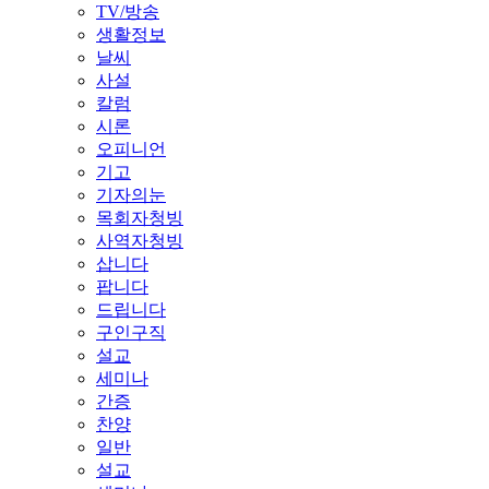
TV/방송
생활정보
날씨
사설
칼럼
시론
오피니언
기고
기자의눈
목회자청빙
사역자청빙
삽니다
팝니다
드립니다
구인구직
설교
세미나
간증
찬양
일반
설교