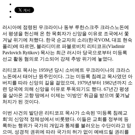
러시아에 점령된 우크라이나 동부 루한스크주 크라스노돈에
서 평생을 헌신해 온 한 목회자가 신앙을 이유로 조국에서 쫓
겨날 위기에 처했다. 한국 순교자의 소리(한국VOM, 대표 현숙
폴리)에 따르면, 블라디미르 파블로비치 리티코프(Vladimir
Pavlovich Rytikov) 목사는 최근 러시아 당국으로부터 미등록
선교 활동 혐의로 기소되어 강제 추방 위기에 놓였다.
리티코프 목사는 1959년 당시 소비에트 우크라이나의 크라스
노돈에서 태어난 원주민이다. 그는 미등록 침례교 목사였던 아
버지를 따라 신앙의 길을 걸었으며, 1979년부터 1982년까지 소
련 당국에 의해 신앙을 이유로 투옥되기도 했다. 67년간 평생
을 살아온 고향 땅에서 이제는 '이방인' 취급을 받으며 쫓겨날
처지가 된 것이다.
이번 사건의 발단은 리티코프 목사가 소속된 '미등록 침례교
회'의 신앙적 정체성에서 비롯됐다. 이들은 교회를 정부에 등
록하는 행위가 국가의 개입과 통제를 불러오는 수단이라고 믿
으며, 성경적 권위에 따라 국가의 허가 없이 예배드릴 권리를