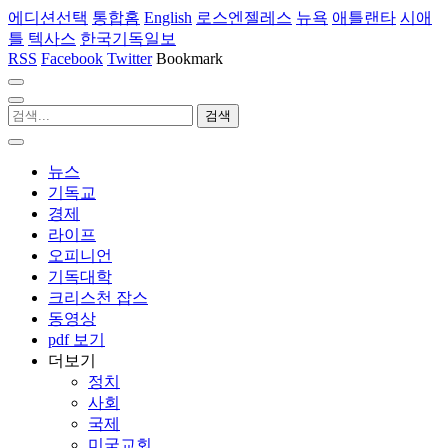
에디션선택
통합홈
English
로스엔젤레스
뉴욕
애틀랜타
시애
틀
텍사스
한국기독일보
RSS
Facebook
Twitter
Bookmark
뉴스
기독교
경제
라이프
오피니언
기독대학
크리스천 잡스
동영상
pdf 보기
더보기
정치
사회
국제
미국교회