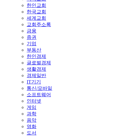
한인교회
한국교회
세계교회
교회주소록
금융
증권
기업
부동산
한인경제
글로벌경제
생활경제
경제일반
IT기기
통신/모바일
소프트웨어
인터넷
게임
과학
음악
영화
도서