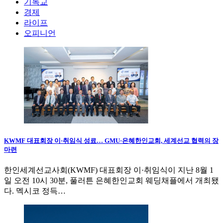
기독교
경제
라이프
오피니언
KWMF 대표회장 이·취임식 성료… GMU·은혜한인교회, 세계선교 협력의 장
마련
한인세계선교사회(KWMF) 대표회장 이·취임식이 지난 8월 1
일 오전 10시 30분, 풀러튼 은혜한인교회 웨딩채플에서 개최됐
다. 멕시코 정득…