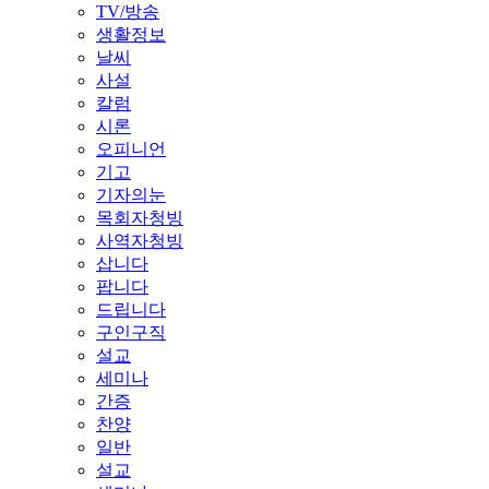
TV/방송
생활정보
날씨
사설
칼럼
시론
오피니언
기고
기자의눈
목회자청빙
사역자청빙
삽니다
팝니다
드립니다
구인구직
설교
세미나
간증
찬양
일반
설교