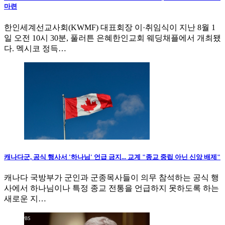
마련
한인세계선교사회(KWMF) 대표회장 이·취임식이 지난 8월 1
일 오전 10시 30분, 풀러튼 은혜한인교회 웨딩채플에서 개최됐
다. 멕시코 정득…
캐나다군, 공식 행사서 '하나님' 언급 금지... 교계 "종교 중립 아닌 신앙 배제"
캐나다 국방부가 군인과 군종목사들이 의무 참석하는 공식 행
사에서 하나님이나 특정 종교 전통을 언급하지 못하도록 하는
새로운 지…