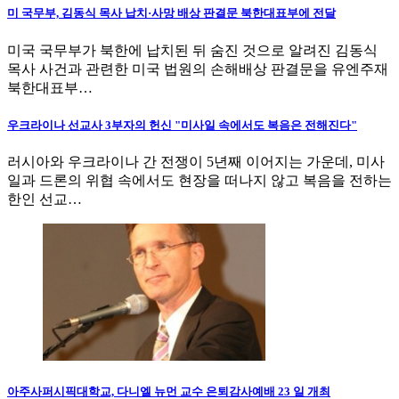
미 국무부, 김동식 목사 납치·사망 배상 판결문 북한대표부에 전달
미국 국무부가 북한에 납치된 뒤 숨진 것으로 알려진 김동식
목사 사건과 관련한 미국 법원의 손해배상 판결문을 유엔주재
북한대표부…
우크라이나 선교사 3부자의 헌신 "미사일 속에서도 복음은 전해진다"
러시아와 우크라이나 간 전쟁이 5년째 이어지는 가운데, 미사
일과 드론의 위협 속에서도 현장을 떠나지 않고 복음을 전하는
한인 선교…
아주사퍼시픽대학교, 다니엘 뉴먼 교수 은퇴감사예배 23 일 개최