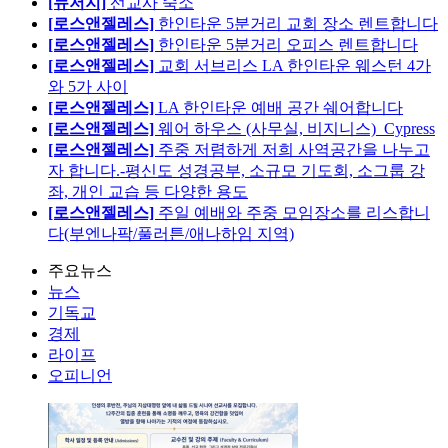
[뉴저지]
선교사 숙소
[로스앤젤레스]
한인타운 5분거리 교회 장소 렌트합니다
[로스앤젤레스]
한인타운 5분거리 오피스 렌트합니다
[로스앤젤레스]
교회 서브리스 LA 한인타운 웨스턴 4가
와 5가 사이
[로스앤젤레스]
LA 한인타운 예배 공간 쉐어합니다
[로스앤젤레스]
웨어 하우스 (사무실, 비지니스)_Cypress
[로스앤젤레스]
주중 저렴하게 저희 사역공간을 나누고
자 합니다.-평신도 성경공부, 소규모 기도회, 소그룹 강
좌, 개인 교습 등 다양한 용도
[로스앤젤레스]
주일 예배와 주중 모임장소를 리스합니
다(부엔나팍/풀러튼/애나하임 지역)
주요뉴스
뉴스
기독교
경제
라이프
오피니언