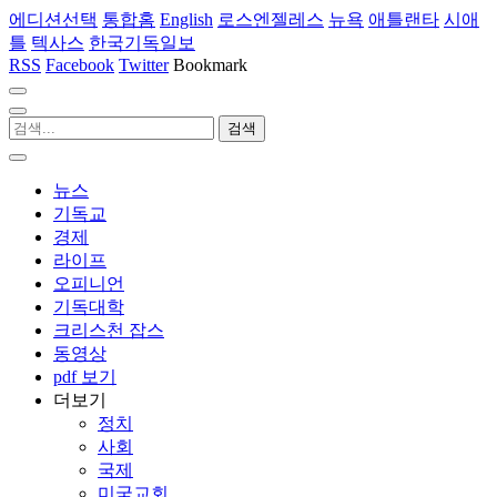
에디션선택
통합홈
English
로스엔젤레스
뉴욕
애틀랜타
시애
틀
텍사스
한국기독일보
RSS
Facebook
Twitter
Bookmark
뉴스
기독교
경제
라이프
오피니언
기독대학
크리스천 잡스
동영상
pdf 보기
더보기
정치
사회
국제
미국교회