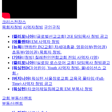
크리스천잡스
목회자청빙
사역자청빙
구인구직
[캘리포니아]
[글로벌선교교회] 2대 담임목사 청빙 공고
[애틀랜타]
EM 사역자 청빙
[뉴욕]
[맨하탄 IN2교회] 차세대총괄, 영유아부(한어권)
초등부(영어권) 목회자 청빙.
[기타]
[청빙] 칠레한인연합교회 전임 사역자 (1명)
[캘리포니아]
[실로암 로스모어 교회] 담임목사 청빙광고
[워싱턴DC]
어린이, Youth 사역자 청빙- 올네이션스 교
회 -
[버지니아]
워싱턴 서울장로교회 교육국 풀타임 (Full-
Time) 사역자 청빙 공고
[워싱턴]
타코마제일침례교회 EM 부목사 청빙
교회 부동산/렌트
부동산/렌트