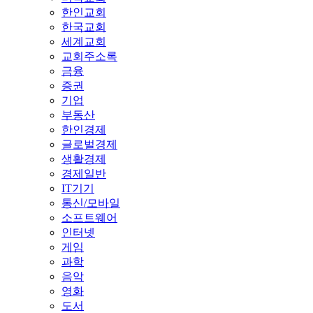
한인교회
한국교회
세계교회
교회주소록
금융
증권
기업
부동산
한인경제
글로벌경제
생활경제
경제일반
IT기기
통신/모바일
소프트웨어
인터넷
게임
과학
음악
영화
도서