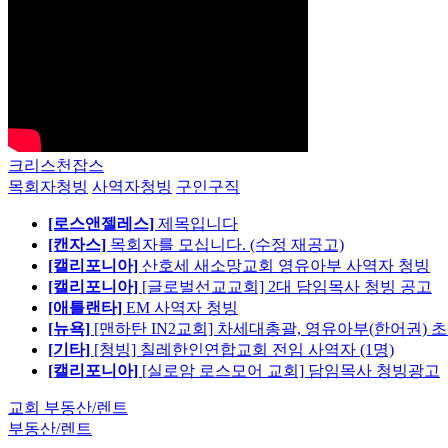
크리스천잡스
목회자청빙
사역자청빙
구인구직
[로스앤젤레스]
제목입니다
[캔자스]
목회자를 모십니다. (수정 재공고)
[캘리포니아]
산호세 새소망교회 영유아부 사역자 청빙
[캘리포니아]
[글로벌선교교회] 2대 담임목사 청빙 공고
[애틀랜타]
EM 사역자 청빙
[뉴욕]
[맨하탄 IN2교회] 차세대총괄, 영유아부(한어권) 
[기타]
[청빙] 칠레한인연합교회 전임 사역자 (1명)
[캘리포니아]
[실로암 로스모어 교회] 담임목사 청빙광고
교회 부동산/렌트
부동산/렌트