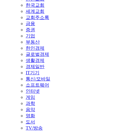
한국교회
세계교회
교회주소록
금융
증권
기업
부동산
한인경제
글로벌경제
생활경제
경제일반
IT기기
통신/모바일
소프트웨어
인터넷
게임
과학
음악
영화
도서
TV/방송