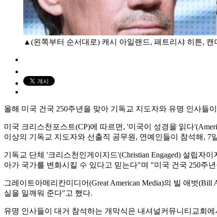
▲(왼쪽부터 순서대로) 캐시 아일랜드, 패트리샤 히튼, 캔디
올해 미국 건국 250주년을 맞아 기독교 지도자와 유명 인사들
미국 크리스천포스트(CP)에 따르면, '미국이 성경을 읽다'(Americ
이상의 기독교 지도자와 선출직 공무원, 연예인들이 참석해, 7
기독교 단체 '크리스천인게이지드'(Christian Engaged) 설
아가 국가를 변화시킬 수 있다고 믿는다"며 "미국 건국 250주
그레이트아메리칸미디어(Great American Media)의 빌 애벗
실을 일깨워 준다"고 했다.
유명 인사들이 대거 참석하는 개막식은 내셔널커뮤니티교회에서 90분간 