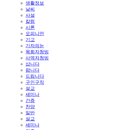
생활정보
날씨
사설
칼럼
시론
오피니언
기고
기자의눈
목회자청빙
사역자청빙
삽니다
팝니다
드립니다
구인구직
설교
세미나
간증
찬양
일반
설교
세미나