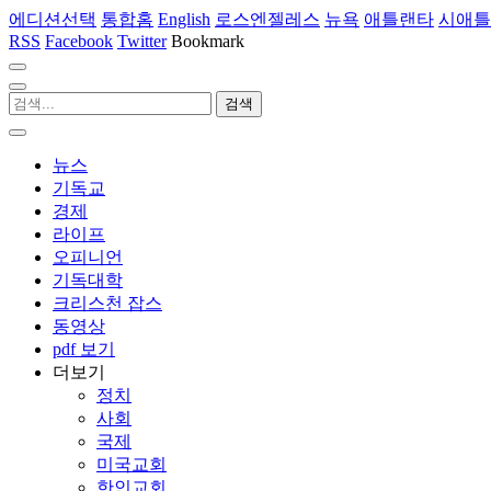
에디션선택
통합홈
English
로스엔젤레스
뉴욕
애틀랜타
시애틀
RSS
Facebook
Twitter
Bookmark
뉴스
기독교
경제
라이프
오피니언
기독대학
크리스천 잡스
동영상
pdf 보기
더보기
정치
사회
국제
미국교회
한인교회