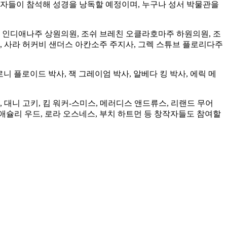
지도자들이 참석해 성경을 낭독할 예정이며, 누구나 성서 박물관을
 인디애나주 상원의원, 조쉬 브레친 오클라호마주 하원의원, 조
, 사라 허커비 샌더스 아칸소주 주지사, 그렉 스튜브 플로리다주
 로니 플로이드 박사, 잭 그레이엄 박사, 알베다 킹 박사, 에릭 메
, 대니 고키, 킴 워커-스미스, 메러디스 앤드류스, 리랜드 무어
, 애슐리 우드, 로라 오스네스, 부치 하트먼 등 창작자들도 참여할