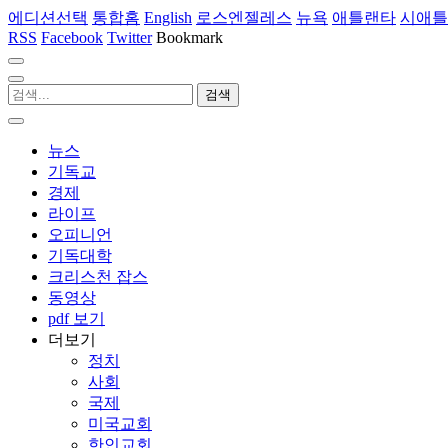
에디션선택
통합홈
English
로스엔젤레스
뉴욕
애틀랜타
시애틀
RSS
Facebook
Twitter
Bookmark
뉴스
기독교
경제
라이프
오피니언
기독대학
크리스천 잡스
동영상
pdf 보기
더보기
정치
사회
국제
미국교회
한인교회