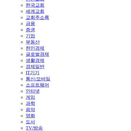
한국교회
세계교회
교회주소록
금융
증권
기업
부동산
한인경제
글로벌경제
생활경제
경제일반
IT기기
통신/모바일
소프트웨어
인터넷
게임
과학
음악
영화
도서
TV/방송