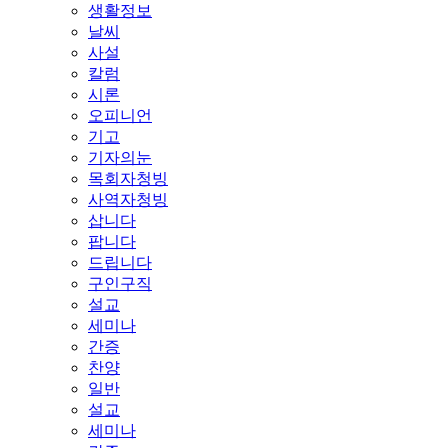
생활정보
날씨
사설
칼럼
시론
오피니언
기고
기자의눈
목회자청빙
사역자청빙
삽니다
팝니다
드립니다
구인구직
설교
세미나
간증
찬양
일반
설교
세미나