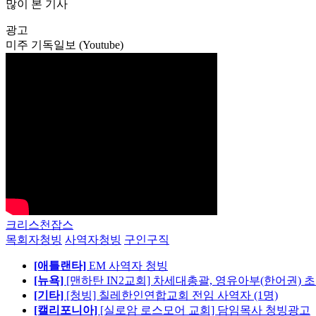
많이 본 기사
광고
미주 기독일보 (Youtube)
크리스천잡스
목회자청빙
사역자청빙
구인구직
[애틀랜타]
EM 사역자 청빙
[뉴욕]
[맨하탄 IN2교회] 차세대총괄, 영유아부(한어권) 
[기타]
[청빙] 칠레한인연합교회 전임 사역자 (1명)
[캘리포니아]
[실로암 로스모어 교회] 담임목사 청빙광고