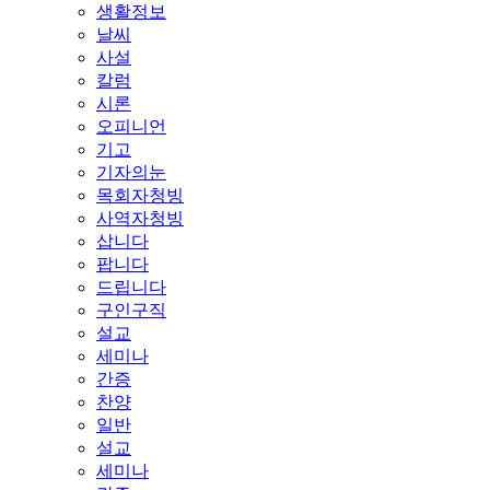
생활정보
날씨
사설
칼럼
시론
오피니언
기고
기자의눈
목회자청빙
사역자청빙
삽니다
팝니다
드립니다
구인구직
설교
세미나
간증
찬양
일반
설교
세미나