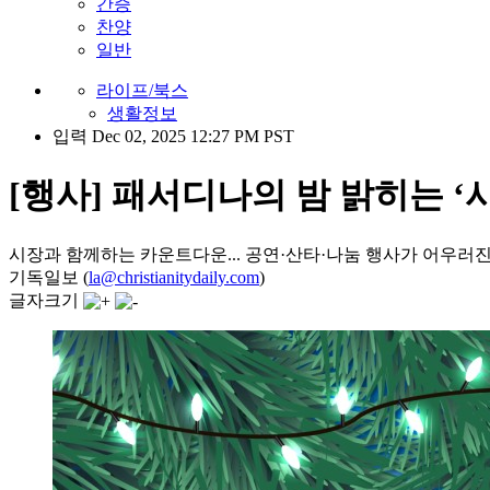
간증
찬양
일반
라이프/북스
생활정보
입력 Dec 02, 2025 12:27 PM PST
[행사] 패서디나의 밤 밝히는 ‘
시장과 함께하는 카운트다운... 공연·산타·나눔 행사가 어우러진
기독일보 (
la@christianitydaily.com
)
글자크기