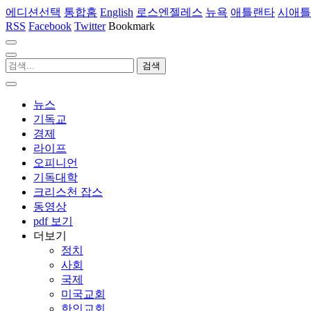
에디션선택
통합홈
English
로스엔젤레스
뉴욕
애틀랜타
시애틀
RSS
Facebook
Twitter
Bookmark
뉴스
기독교
경제
라이프
오피니언
기독대학
크리스천 잡스
동영상
pdf 보기
더보기
정치
사회
국제
미국교회
한인교회