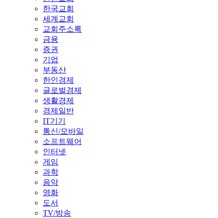
한국교회
세계교회
교회주소록
금융
증권
기업
부동산
한인경제
글로벌경제
생활경제
경제일반
IT기기
통신/모바일
소프트웨어
인터넷
게임
과학
음악
영화
도서
TV/방송