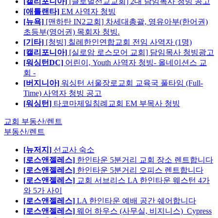
[캘리포니아]
[글로벌선교교회] 2대 담임목사 청빙 공고
[애틀랜타]
EM 사역자 청빙
[뉴욕]
[맨하탄 IN2교회] 차세대총괄, 영유아부(한어권)
초등부(영어권) 목회자 청빙.
[기타]
[청빙] 칠레한인연합교회 전임 사역자 (1명)
[캘리포니아]
[실로암 로스모어 교회] 담임목사 청빙광고
[워싱턴DC]
어린이, Youth 사역자 청빙- 올네이션스 교
회 -
[버지니아]
워싱턴 서울장로교회 교육국 풀타임 (Full-
Time) 사역자 청빙 공고
[워싱턴]
타코마제일침례교회 EM 부목사 청빙
교회 부동산/렌트
부동산/렌트
[뉴저지]
선교사 숙소
[로스앤젤레스]
한인타운 5분거리 교회 장소 렌트합니다
[로스앤젤레스]
한인타운 5분거리 오피스 렌트합니다
[로스앤젤레스]
교회 서브리스 LA 한인타운 웨스턴 4가
와 5가 사이
[로스앤젤레스]
LA 한인타운 예배 공간 쉐어합니다
[로스앤젤레스]
웨어 하우스 (사무실, 비지니스)_Cypress