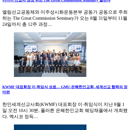
시니어 선교사 양성 위한 The Great Commission Seminary 열린다
엘림선교공동체와 미주성시화운동본부 공동가 공동으로 주최
하는 The Great Commission Seminary가 오는 8월 31일부터 11월
24일까지 총 12주 과정…
KWMF 대표회장 이·취임식 성료… GMU·은혜한인교회, 세계선교 협력의 장
마련
한인세계선교사회(KWMF) 대표회장 이·취임식이 지난 8월 1
일 오전 10시 30분, 풀러튼 은혜한인교회 웨딩채플에서 개최됐
다. 멕시코 정득…