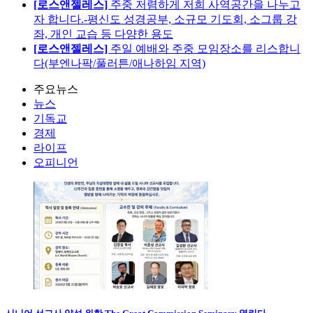
[로스앤젤레스]
주중 저렴하게 저희 사역공간을 나누고
자 합니다.-평신도 성경공부, 소규모 기도회, 소그룹 강
좌, 개인 교습 등 다양한 용도
[로스앤젤레스]
주일 예배와 주중 모임장소를 리스합니
다(부엔나팍/풀러튼/애나하임 지역)
주요뉴스
뉴스
기독교
경제
라이프
오피니언