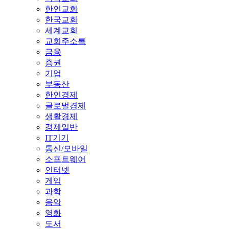
한인교회
한국교회
세계교회
교회주소록
금융
증권
기업
부동산
한인경제
글로벌경제
생활경제
경제일반
IT기기
통신/모바일
소프트웨어
인터넷
게임
과학
음악
영화
도서