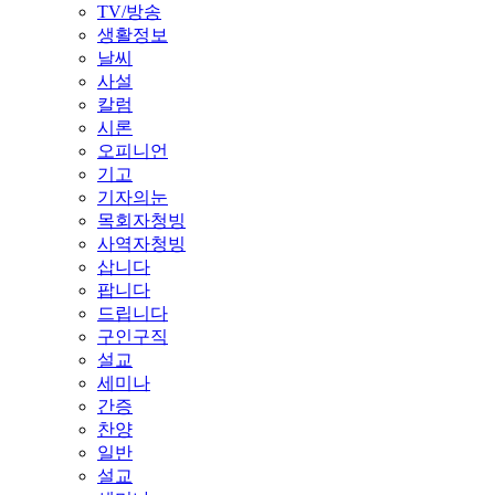
TV/방송
생활정보
날씨
사설
칼럼
시론
오피니언
기고
기자의눈
목회자청빙
사역자청빙
삽니다
팝니다
드립니다
구인구직
설교
세미나
간증
찬양
일반
설교