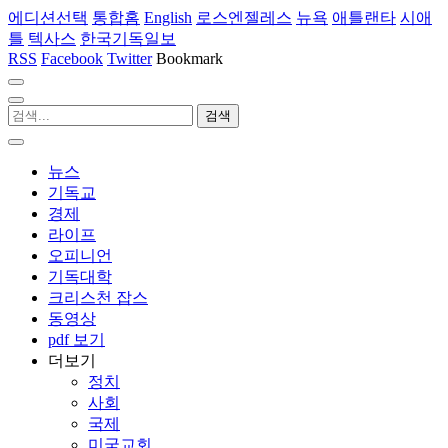
에디션선택
통합홈
English
로스엔젤레스
뉴욕
애틀랜타
시애
틀
텍사스
한국기독일보
RSS
Facebook
Twitter
Bookmark
뉴스
기독교
경제
라이프
오피니언
기독대학
크리스천 잡스
동영상
pdf 보기
더보기
정치
사회
국제
미국교회