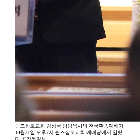
퀸즈장로교회 김성국 담임목사의 천국환송예배가
10월31일 오후7시 퀸즈장로교회 예배당에서 열렸
다. ©기독일보