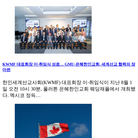
KWMF 대표회장 이·취임식 성료… GMU·은혜한인교회, 세계선교 협력의 장
마련
한인세계선교사회(KWMF) 대표회장 이·취임식이 지난 8월 1
일 오전 10시 30분, 풀러튼 은혜한인교회 웨딩채플에서 개최됐
다. 멕시코 정득…