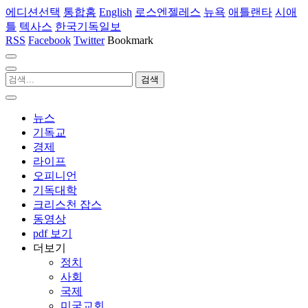
에디션선택
통합홈
English
로스엔젤레스
뉴욕
애틀랜타
시애
틀
텍사스
한국기독일보
RSS
Facebook
Twitter
Bookmark
뉴스
기독교
경제
라이프
오피니언
기독대학
크리스천 잡스
동영상
pdf 보기
더보기
정치
사회
국제
미국교회