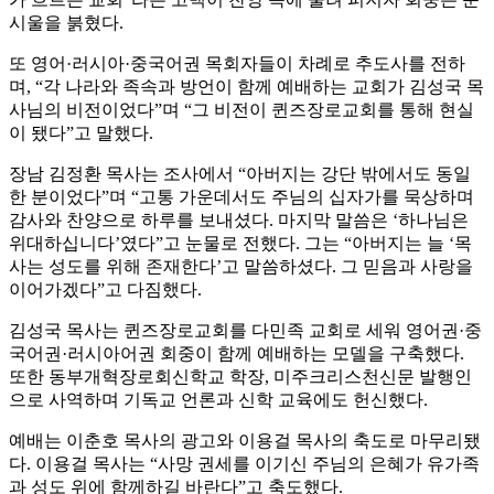
시울을 붉혔다.
또 영어·러시아·중국어권 목회자들이 차례로 추도사를 전하
며, “각 나라와 족속과 방언이 함께 예배하는 교회가 김성국 목
사님의 비전이었다”며 “그 비전이 퀸즈장로교회를 통해 현실
이 됐다”고 말했다.
장남 김정환 목사는 조사에서 “아버지는 강단 밖에서도 동일
한 분이었다”며 “고통 가운데서도 주님의 십자가를 묵상하며
감사와 찬양으로 하루를 보내셨다. 마지막 말씀은 ‘하나님은
위대하십니다’였다”고 눈물로 전했다. 그는 “아버지는 늘 ‘목
사는 성도를 위해 존재한다’고 말씀하셨다. 그 믿음과 사랑을
이어가겠다”고 다짐했다.
김성국 목사는 퀸즈장로교회를 다민족 교회로 세워 영어권·중
국어권·러시아어권 회중이 함께 예배하는 모델을 구축했다.
또한 동부개혁장로회신학교 학장, 미주크리스천신문 발행인
으로 사역하며 기독교 언론과 신학 교육에도 헌신했다.
예배는 이춘호 목사의 광고와 이용걸 목사의 축도로 마무리됐
다. 이용걸 목사는 “사망 권세를 이기신 주님의 은혜가 유가족
과 성도 위에 함께하길 바란다”고 축도했다.