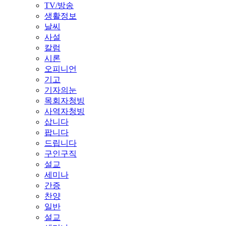
TV/방송
생활정보
날씨
사설
칼럼
시론
오피니언
기고
기자의눈
목회자청빙
사역자청빙
삽니다
팝니다
드립니다
구인구직
설교
세미나
간증
찬양
일반
설교