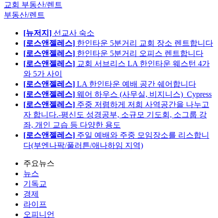
교회 부동산/렌트
부동산/렌트
[뉴저지]
선교사 숙소
[로스앤젤레스]
한인타운 5분거리 교회 장소 렌트합니다
[로스앤젤레스]
한인타운 5분거리 오피스 렌트합니다
[로스앤젤레스]
교회 서브리스 LA 한인타운 웨스턴 4가
와 5가 사이
[로스앤젤레스]
LA 한인타운 예배 공간 쉐어합니다
[로스앤젤레스]
웨어 하우스 (사무실, 비지니스)_Cypress
[로스앤젤레스]
주중 저렴하게 저희 사역공간을 나누고
자 합니다.-평신도 성경공부, 소규모 기도회, 소그룹 강
좌, 개인 교습 등 다양한 용도
[로스앤젤레스]
주일 예배와 주중 모임장소를 리스합니
다(부엔나팍/풀러튼/애나하임 지역)
주요뉴스
뉴스
기독교
경제
라이프
오피니언