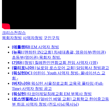
크리스천잡스
목회자청빙
사역자청빙
구인구직
[애틀랜타]
EM 사역자 청빙
[뉴욕]
[맨하탄 IN2교회] 차세대총괄, 영유아부(한어권)
초등부(영어권) 목회자 청빙.
[기타]
[청빙] 칠레한인연합교회 전임 사역자 (1명)
[캘리포니아]
[실로암 로스모어 교회] 담임목사 청빙광고
[워싱턴DC]
어린이, Youth 사역자 청빙- 올네이션스 교
회 -
[버지니아]
워싱턴 서울장로교회 교육국 풀타임 (Full-
Time) 사역자 청빙 공고
[워싱턴]
타코마제일침례교회 EM 부목사 청빙
[로스앤젤레스]
[얼바인 베델 교회] 교회학교 한어중고등
부 하프 사역자 청빙 (전도사님/목사님)