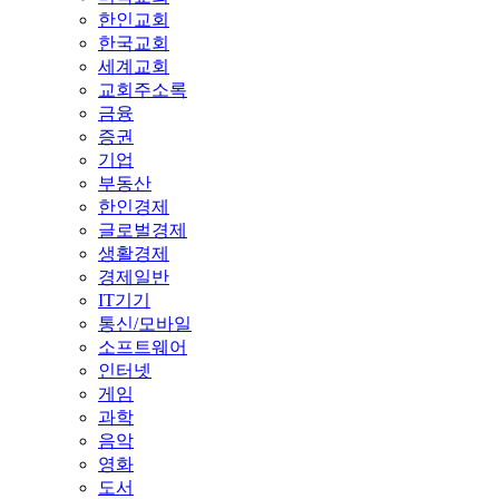
한인교회
한국교회
세계교회
교회주소록
금융
증권
기업
부동산
한인경제
글로벌경제
생활경제
경제일반
IT기기
통신/모바일
소프트웨어
인터넷
게임
과학
음악
영화
도서