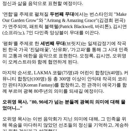
정신과 삶을 음악으로 표현할 예정이다.
'연합'을 주제로 펼쳐질
두번째 무대
에서는 번스타인의 "Make
Our Garden Grow"와 "Arirang & Amazing Grace"(김경희 편곡)
가 연주되며, 패트릭 블랙웰(Patrick Blackwell, 바리톤), 김시연
(소프라노), 7인 다민족 앙상블이 무대를 이끈다.
'평화'를 주제로 한
세번째 무대
(브릿지)는 일제감정기에 작곡
된 한국 가곡 '진달래꽃', '산유화', '가고파'를 통해 그 시대 민족
의 고통과 애한을 음악으로 표현한다. 오정록, 김시연, 오위영
이 오케스트라와 함께 협연하게 된다.
마지막 순서로, LAKMA 코랄(75명)과 어린이 합창단(40명), 커
뮤니티 합창단(100명) 등 총 300명 이상이 안익태 작곡의 코리
안 판타지(Korean Fantasy)를 합창하고, 전 관객이 애국가를 함
께 부르며 광복 80주년의 의미를 되새길 예정이다.
오위영 목사, "80, 90세가 넘는 분들께 광복의 의미에 대해 물
었더니..."
오위영 목사는 이번 음악회가 지닌 의미에 대해, 그 민족을 위
해 목숨을 마다하지 않았던 선조들의 정신을 기억하고, 계승하