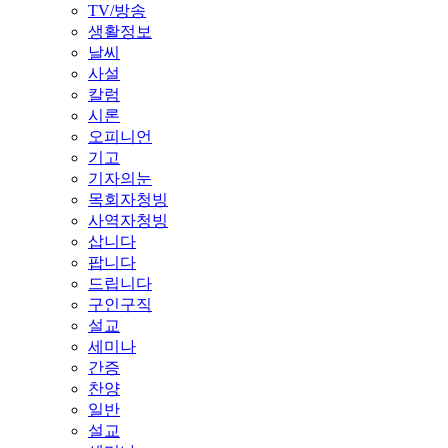
TV/방송
생활정보
날씨
사설
칼럼
시론
오피니언
기고
기자의눈
목회자청빙
사역자청빙
삽니다
팝니다
드립니다
구인구직
설교
세미나
간증
찬양
일반
설교