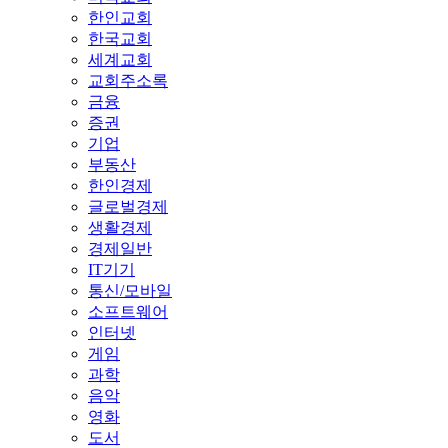
한인교회
한국교회
세계교회
교회주소록
금융
증권
기업
부동산
한인경제
글로벌경제
생활경제
경제일반
IT기기
통신/모바일
소프트웨어
인터넷
게임
과학
음악
영화
도서