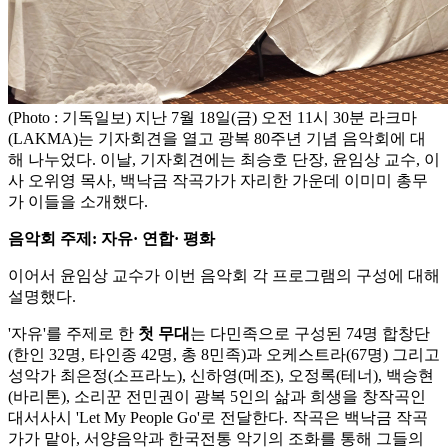
(Photo : 기독일보) 지난 7월 18일(금) 오전 11시 30분 라크마
(LAKMA)는 기자회견을 열고 광복 80주년 기념 음악회에 대
해 나누었다. 이날, 기자회견에는 최승호 단장, 윤임상 교수, 이
사 오위영 목사, 백낙금 작곡가가 자리한 가운데 이미미 총무
가 이들을 소개했다.
음악회 주제: 자유· 연합· 평화
이어서 윤임상 교수가 이번 음악회 각 프로그램의 구성에 대해
설명했다.
'자유'를 주제로 한
첫 무대
는 다민족으로 구성된 74명 합창단
(한인 32명, 타인종 42명, 총 8민족)과 오케스트라(67명) 그리고
성악가 최은정(소프라노), 신하영(메조), 오정록(테너), 백승현
(바리톤), 소리꾼 전민권이 광복 5인의 삶과 희생을 창작곡인
대서사시 'Let My People Go'로 전달한다. 작곡은 백낙금 작곡
가가 맡아, 서양음악과 한국전통 악기의 조화를 통해 그들의