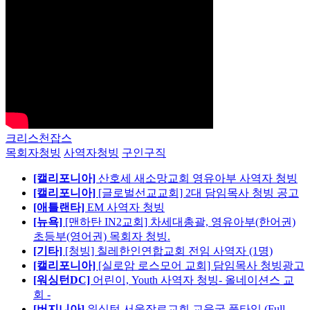
크리스천잡스
목회자청빙
사역자청빙
구인구직
[캘리포니아]
산호세 새소망교회 영유아부 사역자 청빙
[캘리포니아]
[글로벌선교교회] 2대 담임목사 청빙 공고
[애틀랜타]
EM 사역자 청빙
[뉴욕]
[맨하탄 IN2교회] 차세대총괄, 영유아부(한어권)
초등부(영어권) 목회자 청빙.
[기타]
[청빙] 칠레한인연합교회 전임 사역자 (1명)
[캘리포니아]
[실로암 로스모어 교회] 담임목사 청빙광고
[워싱턴DC]
어린이, Youth 사역자 청빙- 올네이션스 교
회 -
[버지니아]
워싱턴 서울장로교회 교육국 풀타임 (Full-