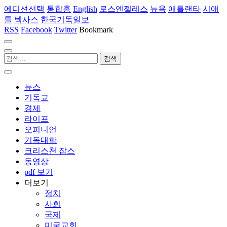
에디션선택
통합홈
English
로스엔젤레스
뉴욕
애틀랜타
시애
틀
텍사스
한국기독일보
RSS
Facebook
Twitter
Bookmark
뉴스
기독교
경제
라이프
오피니언
기독대학
크리스천 잡스
동영상
pdf 보기
더보기
정치
사회
국제
미국교회