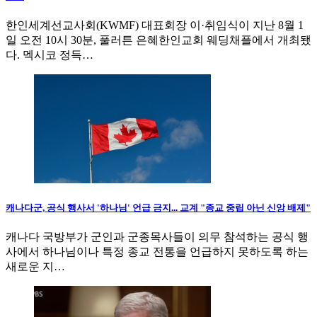
한인세계선교사회(KWMF) 대표회장 이·취임식이 지난 8월 1
일 오전 10시 30분, 풀러튼 은혜한인교회 웨딩채플에서 개최됐
다. 멕시코 정득…
캐나다군, 공식 행사서 '하나님' 언급 금지... 교계 "종교 중립 아닌 신앙 배제"
캐나다 국방부가 군인과 군종목사들이 의무 참석하는 공식 행
사에서 하나님이나 특정 종교 전통을 언급하지 못하도록 하는
새로운 지…