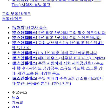
Time) 사역자 청빙 공고
교회 부동산/렌트
부동산/렌트
[뉴저지]
선교사 숙소
[로스앤젤레스]
한인타운 5분거리 교회 장소 렌트합니다
[로스앤젤레스]
한인타운 5분거리 오피스 렌트합니다
[로스앤젤레스]
교회 서브리스 LA 한인타운 웨스턴 4가
와 5가 사이
[로스앤젤레스]
LA 한인타운 예배 공간 쉐어합니다
[로스앤젤레스]
웨어 하우스 (사무실, 비지니스)_Cypress
[로스앤젤레스]
주중 저렴하게 저희 사역공간을 나누고
자 합니다.-평신도 성경공부, 소규모 기도회, 소그룹 강
좌, 개인 교습 등 다양한 용도
[로스앤젤레스]
주일 예배와 주중 모임장소를 리스합니
다(부엔나팍/풀러튼/애나하임 지역)
주요뉴스
뉴스
기독교
경제