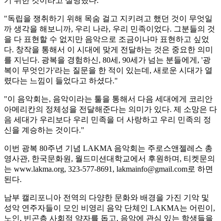
기 위한 것이라고 설명했다.
"독립을 쟁취하기 위해 목숨 걸고 지키려고 했던 것이 무엇일
까 생각을 해보니까, 우리 나라, 우리 민족이었다. 그분들의 것
을 다 표현할 수 없지만 음악으로 조금이나마 표현하고 싶었
다. 창작을 통해서 이 시대에 맞게 전달하는 것은 중요한 의미
를 지닌다. 광복을 경험하신, 80세, 90세가 넘는 분들에게, '광
복이 무엇인가'라는 질문을 한 적이 있는데, 새로운 시대가 열
렸다는 느낌이 들었다고 하셨다."
"이 음악회는, 음악이라는 툴을 통해서 다음 세대에게 코리안
아메리칸의 정체성을 전달해준다는 의미가 있다. 제 소망은 다
음 세대가 우리보다 우리 민족을 더 사랑하고 우리 민족의 정
신을 계승하는 것이다."
이번 광복 80주년 기념 LAKMA 음악회는 주로스앤젤레스 총
영사관, 한국문화원, 월드미션대학교에서 후원하며, 티켓문의
는 www.lakma.org, 323-577-8691, lakmainfo@gmail.com로 하면
된다.
남부 캘리포니아 전역의 다양한 문화와 배경을 가진 기악 및
성악 연주자들이 모인 비영리 음악 단체인 LAKMA는 어린이,
노인, 빈곤층 사회적 약자를 돕고, 음악에 관심 있는 학생들을