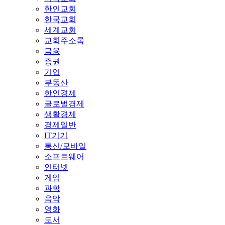
한인교회
한국교회
세계교회
교회주소록
금융
증권
기업
부동산
한인경제
글로벌경제
생활경제
경제일반
IT기기
통신/모바일
소프트웨어
인터넷
게임
과학
음악
영화
도서