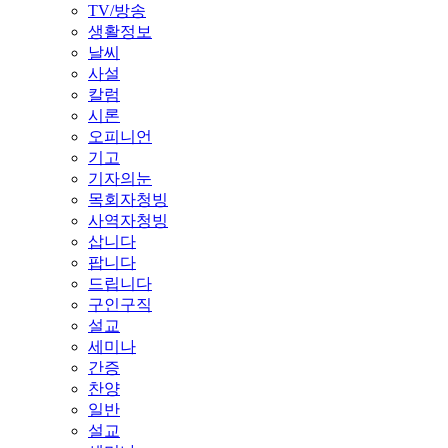
TV/방송
생활정보
날씨
사설
칼럼
시론
오피니언
기고
기자의눈
목회자청빙
사역자청빙
삽니다
팝니다
드립니다
구인구직
설교
세미나
간증
찬양
일반
설교