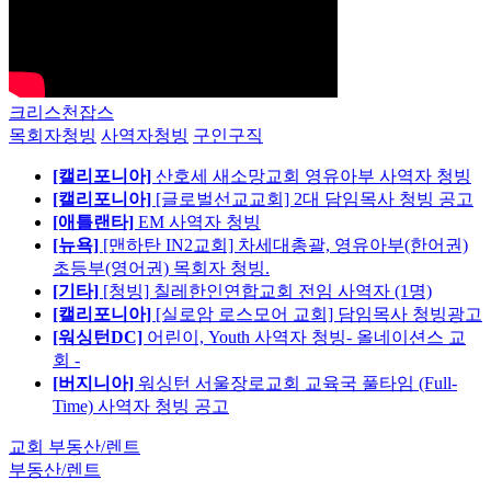
크리스천잡스
목회자청빙
사역자청빙
구인구직
[캘리포니아]
산호세 새소망교회 영유아부 사역자 청빙
[캘리포니아]
[글로벌선교교회] 2대 담임목사 청빙 공고
[애틀랜타]
EM 사역자 청빙
[뉴욕]
[맨하탄 IN2교회] 차세대총괄, 영유아부(한어권)
초등부(영어권) 목회자 청빙.
[기타]
[청빙] 칠레한인연합교회 전임 사역자 (1명)
[캘리포니아]
[실로암 로스모어 교회] 담임목사 청빙광고
[워싱턴DC]
어린이, Youth 사역자 청빙- 올네이션스 교
회 -
[버지니아]
워싱턴 서울장로교회 교육국 풀타임 (Full-
Time) 사역자 청빙 공고
교회 부동산/렌트
부동산/렌트