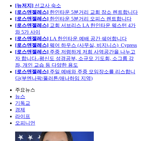
[뉴저지]
선교사 숙소
[로스앤젤레스]
한인타운 5분거리 교회 장소 렌트합니다
[로스앤젤레스]
한인타운 5분거리 오피스 렌트합니다
[로스앤젤레스]
교회 서브리스 LA 한인타운 웨스턴 4가
와 5가 사이
[로스앤젤레스]
LA 한인타운 예배 공간 쉐어합니다
[로스앤젤레스]
웨어 하우스 (사무실, 비지니스)_Cypress
[로스앤젤레스]
주중 저렴하게 저희 사역공간을 나누고
자 합니다.-평신도 성경공부, 소규모 기도회, 소그룹 강
좌, 개인 교습 등 다양한 용도
[로스앤젤레스]
주일 예배와 주중 모임장소를 리스합니
다(부엔나팍/풀러튼/애나하임 지역)
주요뉴스
뉴스
기독교
경제
라이프
오피니언