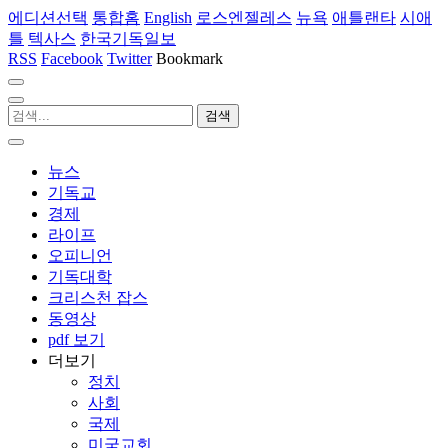
에디션선택
통합홈
English
로스엔젤레스
뉴욕
애틀랜타
시애
틀
텍사스
한국기독일보
RSS
Facebook
Twitter
Bookmark
뉴스
기독교
경제
라이프
오피니언
기독대학
크리스천 잡스
동영상
pdf 보기
더보기
정치
사회
국제
미국교회