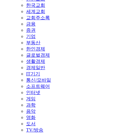
한국교회
세계교회
교회주소록
금융
증권
기업
부동산
한인경제
글로벌경제
생활경제
경제일반
IT기기
통신/모바일
소프트웨어
인터넷
게임
과학
음악
영화
도서
TV/방송