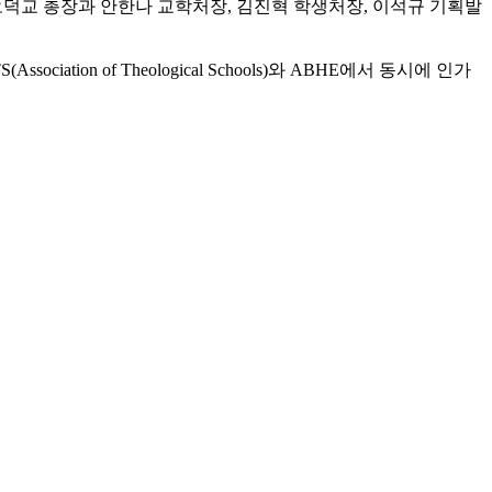
 오덕교 총장과 안한나 교학처장, 김진혁 학생처장, 이석규 기획발
ociation of Theological Schools)와 ABHE에서 동시에 인가