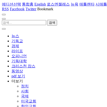
에디션선택
통합홈
English
로스엔젤레스
뉴욕
애틀랜타
시애틀
RSS
Facebook
Twitter
Bookmark
뉴스
기독교
경제
라이프
오피니언
기독대학
크리스천 잡스
동영상
pdf 보기
더보기
정치
사회
국제
미국교회
한인교회