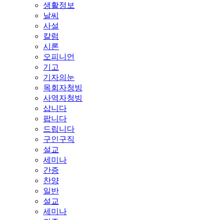
생활정보
날씨
사설
칼럼
시론
오피니언
기고
기자의눈
목회자청빙
사역자청빙
삽니다
팝니다
드립니다
구인구직
설교
세미나
간증
찬양
일반
설교
세미나