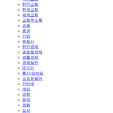
한인교회
한국교회
세계교회
교회주소록
금융
증권
기업
부동산
한인경제
글로벌경제
생활경제
경제일반
IT기기
통신/모바일
소프트웨어
인터넷
게임
과학
음악
영화
도서