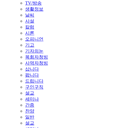
TV/방송
생활정보
날씨
사설
칼럼
시론
오피니언
기고
기자의눈
목회자청빙
사역자청빙
삽니다
팝니다
드립니다
구인구직
설교
세미나
간증
찬양
일반
설교