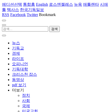
에디션선택
통합홈
English
로스엔젤레스
뉴욕
애틀랜타
시애
틀
텍사스
한국기독일보
RSS
Facebook
Twitter
Bookmark
뉴스
기독교
경제
라이프
오피니언
기독대학
크리스천 잡스
동영상
pdf 보기
더보기
정치
사회
국제
미국교회