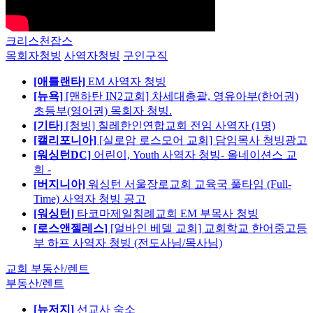
크리스천잡스
목회자청빙
사역자청빙
구인구직
[애틀랜타]
EM 사역자 청빙
[뉴욕]
[맨하탄 IN2교회] 차세대총괄, 영유아부(한어권)
초등부(영어권) 목회자 청빙.
[기타]
[청빙] 칠레한인연합교회 전임 사역자 (1명)
[캘리포니아]
[실로암 로스모어 교회] 담임목사 청빙광고
[워싱턴DC]
어린이, Youth 사역자 청빙- 올네이션스 교
회 -
[버지니아]
워싱턴 서울장로교회 교육국 풀타임 (Full-
Time) 사역자 청빙 공고
[워싱턴]
타코마제일침례교회 EM 부목사 청빙
[로스앤젤레스]
[얼바인 베델 교회] 교회학교 한어중고등
부 하프 사역자 청빙 (전도사님/목사님)
교회 부동산/렌트
부동산/렌트
[뉴저지]
선교사 숙소