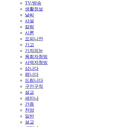
TV/방송
생활정보
날씨
사설
칼럼
시론
오피니언
기고
기자의눈
목회자청빙
사역자청빙
삽니다
팝니다
드립니다
구인구직
설교
세미나
간증
찬양
일반
설교