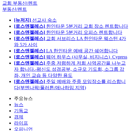
교회 부동산/렌트
부동산/렌트
[뉴저지]
선교사 숙소
[로스앤젤레스]
한인타운 5분거리 교회 장소 렌트합니다
[로스앤젤레스]
한인타운 5분거리 오피스 렌트합니다
[로스앤젤레스]
교회 서브리스 LA 한인타운 웨스턴 4가
와 5가 사이
[로스앤젤레스]
LA 한인타운 예배 공간 쉐어합니다
[로스앤젤레스]
웨어 하우스 (사무실, 비지니스)_Cypress
[로스앤젤레스]
주중 저렴하게 저희 사역공간을 나누고
자 합니다.-평신도 성경공부, 소규모 기도회, 소그룹 강
좌, 개인 교습 등 다양한 용도
[로스앤젤레스]
주일 예배와 주중 모임장소를 리스합니
다(부엔나팍/풀러튼/애나하임 지역)
주요뉴스
뉴스
기독교
경제
라이프
오피니언