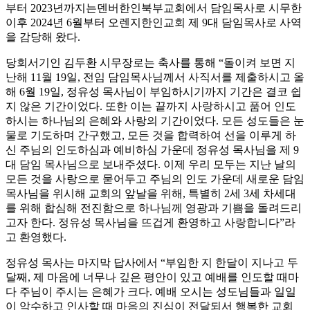
부터 2023년까지는덴버한인북부교회에서 담임목사로 시무한
이후 2024년 6월부터 오렌지한인교회 제 9대 담임목사로 사역
을 감당해 왔다.
당회서기인 김두환 시무장로는 축사를 통해 “돌이켜 보면 지
난해 11월 19일, 전임 담임목사님께서 사직서를 제출하시고 올
해 6월 19일, 정유성 목사님이 부임하시기까지 기간은 결코 쉽
지 않은 기간이었다. 또한 이는 끝까지 사랑하시고 품어 인도
하시는 하나님의 은혜와 사랑의 기간이었다. 모든 성도들은 눈
물로 기도하며 간구했고, 모든 것을 합력하여 선을 이루게 하
신 주님의 인도하심과 예비하심 가운데 정유성 목사님을 제 9
대 담임 목사님으로 보내주셨다. 이제 우리 모두는 지난 날의
모든 것을 사랑으로 묻어두고 주님의 인도 가운데 새로운 담임
목사님을 위시해 교회의 앞날을 위해, 특별히 2세 3세 차세대
를 위해 합심해 전진함으로 하나님께 영광과 기쁨을 돌려드리
고자 한다. 정유성 목사님을 뜨겁게 환영하고 사랑합니다”라
고 환영했다.
정유성 목사는 마지막 답사에서 “부임한 지 한달이 지나고 두
달째, 제 마음에 너무나 깊은 평안이 있고 예배를 인도할 때마
다 주님이 주시는 은혜가 크다. 예배 오시는 성도님들과 일일
이 악수하고 인사할 때 마음의 진심이 전달되서 행복한 교회