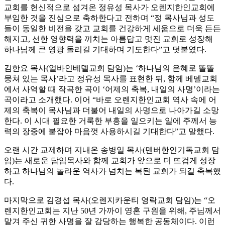
교회를 헌신적으로 섬겨온 정유성 목사가 오렌지한인교회에
부임한 것을 진심으로 축하한다고 전하며 “정 목사님과 성도
들이 동일한 비전을 갖고 교회를 건강하게 세움으로 더욱 든든
해지고, 선한 영향력을 끼치는 아름답고 멋진 교회로 성장해
하나님께 큰 영광 돌리길 기대하며 기도한다”고 덧붙였다.
김한요 목사(얼바인베델교회 담임)는 ‘하나님의 은혜로 똘똘
뭉쳐 있는 목사’라고 정유성 목사를 표현한 뒤, 함께 베델교회
에서 사역할 때 작곡한 곡이 ‘어제의 축복, 내일의 사명’이라는
곡이라고 소개했다. 이어 “바로 오렌지한인교회 역사 속에 어
제의 축복이 목사님과 더불어 내일의 사명으로 나아가길 소망
한다. 이 시대 필요한 거룩한 부흥을 일으키는 일에 주께서 능
력의 장중에 붙잡아 마음껏 사용하시길 기대한다”고 말했다.
오랜 시간 교제하며 지내온 송병일 목사(덴버한인기독교회 담
임)는 새로운 담임목사와 함께 교회가 앞으로 더 뜨겁게 성장
하고 하나님의 놀라운 역사가 넘치는 복된 교회가 되길 축복했
다.
마지막으로 김경섭 목사(오렌지카운티 영락교회 담임)는 “오
렌지한인교회는 지난 50년 가까이 영혼 구원을 위해, 주님께서
맡겨 주신 귀한 사명을 잘 감당하는 행복한 공동체이다. 이런