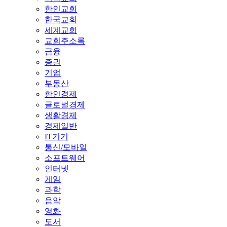
한인교회
한국교회
세계교회
교회주소록
금융
증권
기업
부동산
한인경제
글로벌경제
생활경제
경제일반
IT기기
통신/모바일
소프트웨어
인터넷
게임
과학
음악
영화
도서