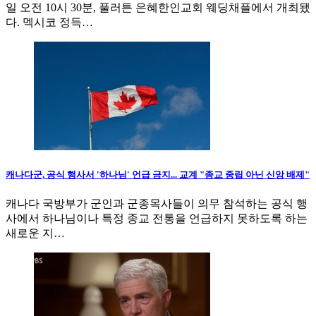
일 오전 10시 30분, 풀러튼 은혜한인교회 웨딩채플에서 개최됐
다. 멕시코 정득…
캐나다군, 공식 행사서 '하나님' 언급 금지... 교계 "종교 중립 아닌 신앙 배제"
캐나다 국방부가 군인과 군종목사들이 의무 참석하는 공식 행
사에서 하나님이나 특정 종교 전통을 언급하지 못하도록 하는
새로운 지…