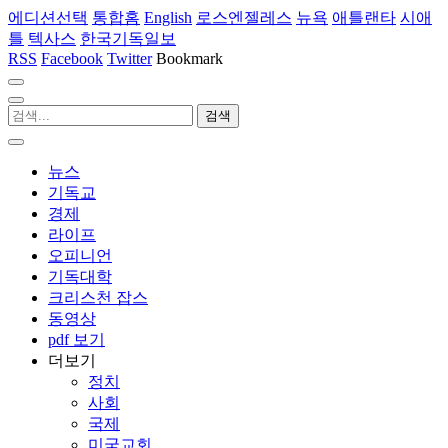
에디션선택
통합홈
English
로스엔젤레스
뉴욕
애틀랜타
시애
틀
텍사스
한국기독일보
RSS
Facebook
Twitter
Bookmark
뉴스
기독교
경제
라이프
오피니언
기독대학
크리스천 잡스
동영상
pdf 보기
더보기
정치
사회
국제
미국교회