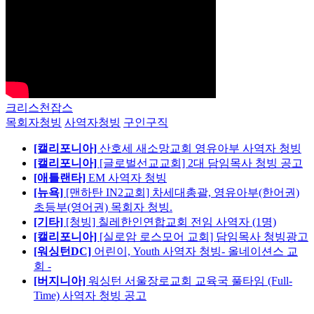
크리스천잡스
목회자청빙
사역자청빙
구인구직
[캘리포니아]
산호세 새소망교회 영유아부 사역자 청빙
[캘리포니아]
[글로벌선교교회] 2대 담임목사 청빙 공고
[애틀랜타]
EM 사역자 청빙
[뉴욕]
[맨하탄 IN2교회] 차세대총괄, 영유아부(한어권)
초등부(영어권) 목회자 청빙.
[기타]
[청빙] 칠레한인연합교회 전임 사역자 (1명)
[캘리포니아]
[실로암 로스모어 교회] 담임목사 청빙광고
[워싱턴DC]
어린이, Youth 사역자 청빙- 올네이션스 교
회 -
[버지니아]
워싱턴 서울장로교회 교육국 풀타임 (Full-
Time) 사역자 청빙 공고